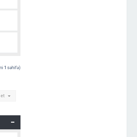
əmi
1
səhifə)
 et