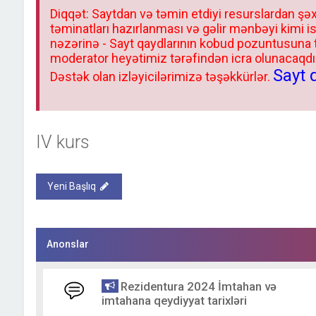
Diqqət: Saytdan və təmin etdiyi resurslardan şəx
təminatları hazırlanması və gəlir mənbəyi kimi i
nəzərinə - Sayt qaydlarının kobud pozuntusuna
moderator heyətimiz tərəfindən icra olunacaqdır.
Sayt 
Dəstək olan izləyicilərimizə təşəkkürlər.
IV kurs
Yeni Başlıq
Anonslar
Rezidentura 2024 İmtahan və
imtahana qeydiyyat tarixləri