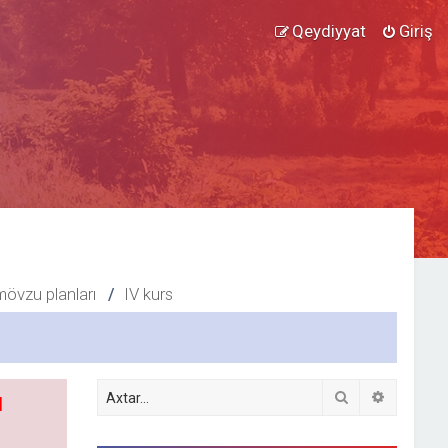
Qeydiyyat
Giriş
mövzu planları
IV kurs
Axtar
Detallı ax
l