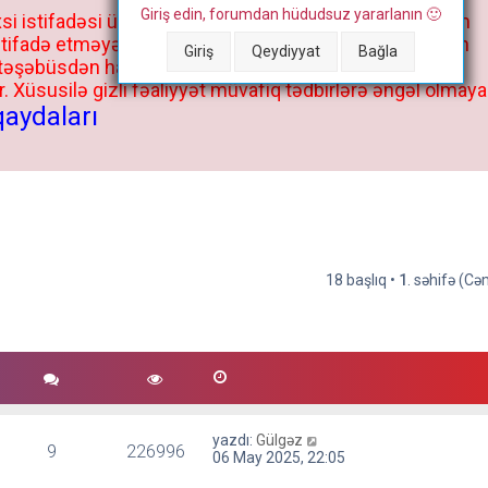
Giriş edin, forumdan hüdudsuz yararlanın 🙂
si istifadəsi üçün deyil, kənar niyyətlər, xüsusi proqram
stifadə etməyə cəhd göstərənlərin və istifadə edənlərin
Giriş
Qeydiyyat
Bağla
 təşəbüsdən haqqınızda bütün müvafiq tədbirlər böyük
 Xüsusilə gizli fəaliyyət müvafiq tədbirlərə əngəl olmaya
qaydaları
18 başlıq •
1
. səhifə (C
yazdı:
Gülgəz
9
226996
06 May 2025, 22:05