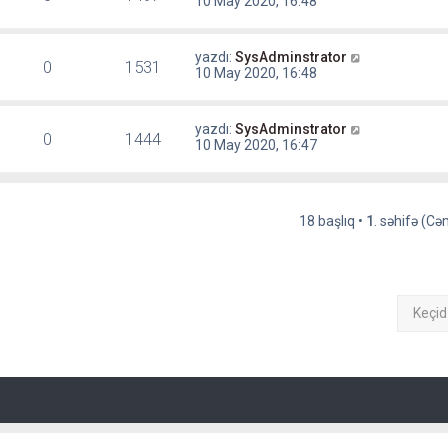
10 May 2020, 16:48
yazdı:
SysAdminstrator
0
1531
10 May 2020, 16:48
yazdı:
SysAdminstrator
0
1444
10 May 2020, 16:47
18 başlıq •
1
. səhifə (C
Keçid