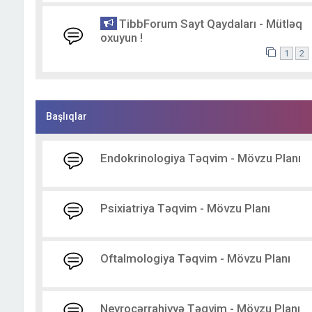
TibbForum Sayt Qaydaları - Mütləq
oxuyun !
1
2
Başlıqlar
Endokrinologiya Təqvim - Mövzu Planı
Psixiatriya Təqvim - Mövzu Planı
Oftalmologiya Təqvim - Mövzu Planı
Neyrocərrahiyyə Təqvim - Mövzu Planı