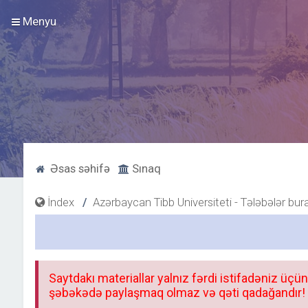
Menyu
Əsas səhifə
Sınaq
İndex
Azərbaycan Tibb Universiteti - Tələbələr bur
Saytdakı materiallar yalnız fərdi istifadəniz üçün
şəbəkədə paylaşmaq olmaz və qəti qadağandır! F