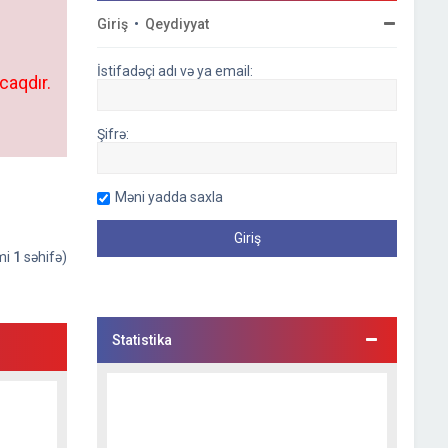
Giriş
•
Qeydiyyat
İstifadəçi adı və ya email:
caqdır.
Şifrə:
Məni yadda saxla
əmi
1
səhifə)
Statistika