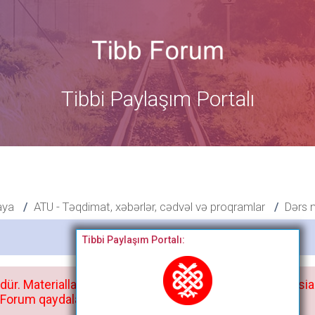
Tibbi Paylaşım Portalı
aya
ATU - Təqdimat, xəbərlər, cədvəl və proqramlar
Dərs 
Bitdi
Tibbi Paylaşım Portalı:
dür. Materialları istisnasız heç bir qrupda, saytda və sosia
orum qaydaları ilə mütləq tanış olun: