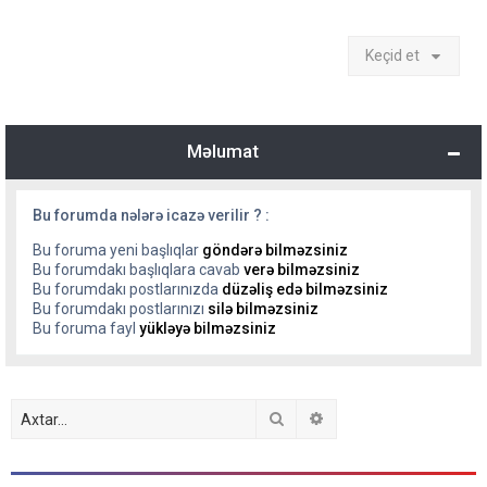
Keçid et
Məlumat
Bu forumda nələrə icazə verilir ? :
Bu foruma yeni başlıqlar
göndərə bilməzsiniz
Bu forumdakı başlıqlara cavab
verə bilməzsiniz
Bu forumdakı postlarınızda
düzəliş edə bilməzsiniz
Bu forumdakı postlarınızı
silə bilməzsiniz
Bu foruma fayl
yükləyə bilməzsiniz
Axtar
Detallı axtarış