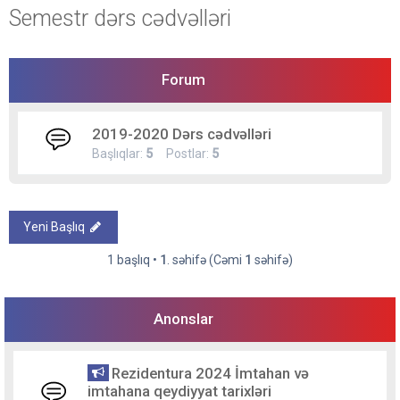
Semestr dərs cədvəlləri
Forum
2019-2020 Dərs cədvəlləri
Başlıqlar:
5
Postlar:
5
Yeni Başlıq
1 başlıq •
1
. səhifə (Cəmi
1
səhifə)
Anonslar
Rezidentura 2024 İmtahan və
imtahana qeydiyyat tarixləri