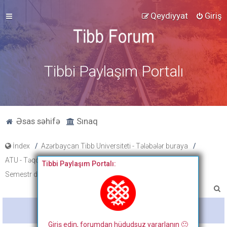
Qeydiyyat
Giriş
Tibbi Paylaşım Portalı
Əsas səhifə
Sınaq
İndex
Azərbaycan Tibb Universiteti - Tələbələr buraya
ATU - Təqdimat, xəbərlər, cədvəl və proqramlar
Cədvəllər
Tibbi Paylaşım Portalı:
Semestr dərs cədvəlləri
A
x
Bitdi
t
Giriş edin, forumdan hüdudsuz yararlanın 🙂