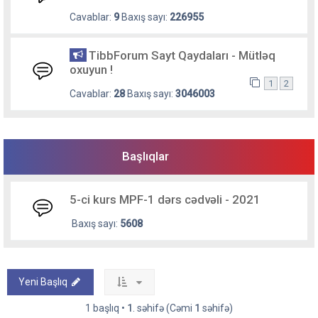
Cavablar:
9
Baxış sayı:
226955
TibbForum Sayt Qaydaları - Mütləq
oxuyun !
1
2
Cavablar:
28
Baxış sayı:
3046003
Başlıqlar
5-ci kurs MPF-1 dərs cədvəli - 2021
Baxış sayı:
5608
Yeni Başlıq
1 başlıq •
1
. səhifə (Cəmi
1
səhifə)