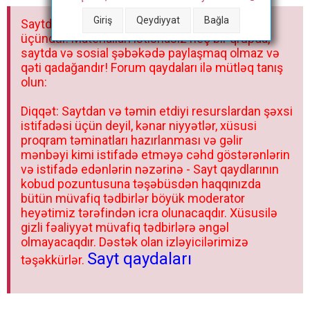
a
Giriş
Qeydiyyat
Bağla
Saytdakı materiallar yalnız fərdi istifadəniz
r
üçündür. Materialları istisnasız heç bir qrupda,
saytda və sosial şəbəkədə paylaşmaq olmaz və
qəti qadağandır! Forum qaydaları ilə mütləq tanış
olun:
Diqqət: Saytdan və təmin etdiyi resurslardan şəxsi
istifadəsi üçün deyil, kənar niyyətlər, xüsusi
proqram təminatları hazırlanması və gəlir
mənbəyi kimi istifadə etməyə cəhd göstərənlərin
və istifadə edənlərin nəzərinə - Sayt qaydlarının
kobud pozuntusuna təşəbüsdən haqqınızda
bütün müvafiq tədbirlər böyük moderator
heyətimiz tərəfindən icra olunacaqdır. Xüsusilə
gizli fəaliyyət müvafiq tədbirlərə əngəl
olmayacaqdır. Dəstək olan izləyicilərimizə
Sayt qaydaları
təşəkkürlər.