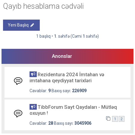
Qayıb hesablama cədvəli
Yeni Başlıq
1 başlıq •
1
. səhifə (Cəmi
1
səhifə)
Anonslar
Rezidentura 2024 İmtahan və
imtahana qeydiyyat tarixləri
Cavablar:
9
Baxış sayı:
226909
TibbForum Sayt Qaydaları - Mütləq
oxuyun !
1
2
Cavablar:
28
Baxış sayı:
3045906