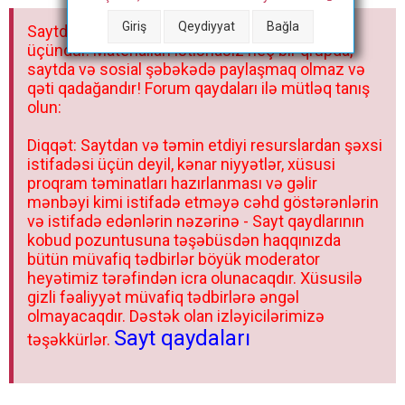
a
Giriş
Qeydiyyat
Bağla
Saytdakı materiallar yalnız fərdi istifadəniz
r
üçündür. Materialları istisnasız heç bir qrupda,
saytda və sosial şəbəkədə paylaşmaq olmaz və
qəti qadağandır! Forum qaydaları ilə mütləq tanış
olun:
Diqqət: Saytdan və təmin etdiyi resurslardan şəxsi
istifadəsi üçün deyil, kənar niyyətlər, xüsusi
proqram təminatları hazırlanması və gəlir
mənbəyi kimi istifadə etməyə cəhd göstərənlərin
və istifadə edənlərin nəzərinə - Sayt qaydlarının
kobud pozuntusuna təşəbüsdən haqqınızda
bütün müvafiq tədbirlər böyük moderator
heyətimiz tərəfindən icra olunacaqdır. Xüsusilə
gizli fəaliyyət müvafiq tədbirlərə əngəl
olmayacaqdır. Dəstək olan izləyicilərimizə
Sayt qaydaları
təşəkkürlər.