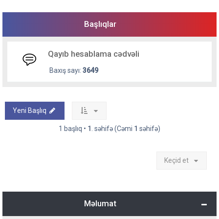
Başlıqlar
Qayıb hesablama cədvəli
Baxış sayı:
3649
Yeni Başlıq
1 başlıq •
1
. səhifə (Cəmi
1
səhifə)
Keçid et
Məlumat