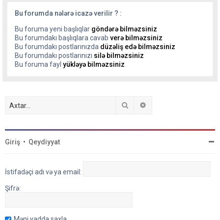
Bu forumda nələrə icazə verilir ? :
Bu foruma yeni başlıqlar
göndərə bilməzsiniz
Bu forumdakı başlıqlara cavab
verə bilməzsiniz
Bu forumdakı postlarınızda
düzəliş edə bilməzsiniz
Bu forumdakı postlarınızı
silə bilməzsiniz
Bu foruma fayl
yükləyə bilməzsiniz
Axtar
Detallı axtarış
Giriş
•
Qeydiyyat
İstifadəçi adı və ya email:
Şifrə:
Məni yadda saxla