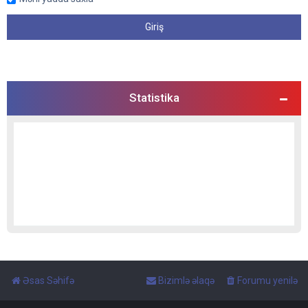
Statistika
Əsas Səhifə
Bizimlə əlaqə
Forumu yenilə