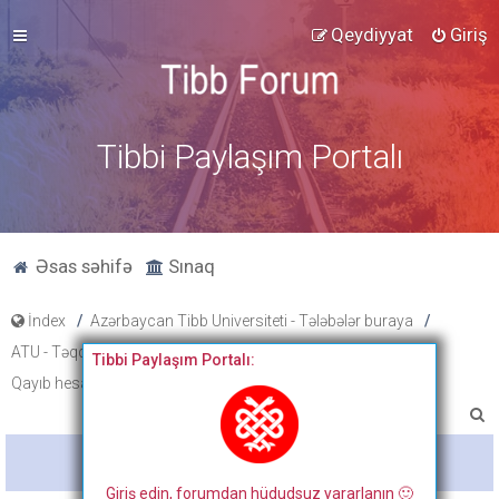
Qeydiyyat
Giriş
Tibbi Paylaşım Portalı
Əsas səhifə
Sınaq
İndex
Azərbaycan Tibb Universiteti - Tələbələr buraya
ATU - Təqdimat, xəbərlər, cədvəl və proqramlar
Cədvəllər
Tibbi Paylaşım Portalı:
Qayıb hesablama cədvəli
A
x
Bitdi
t
Giriş edin, forumdan hüdudsuz yararlanın 🙂