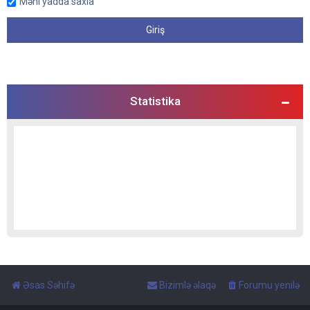
Məni yadda saxla
Statistika
Əsas Səhifə
Bizimlə əlaqə
Forumu yenilə