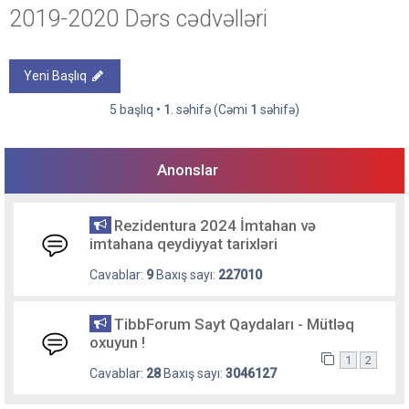
2019-2020 Dərs cədvəlləri
Yeni Başlıq
5 başlıq •
1
. səhifə (Cəmi
1
səhifə)
Anonslar
Rezidentura 2024 İmtahan və
imtahana qeydiyyat tarixləri
Cavablar:
9
Baxış sayı:
227010
TibbForum Sayt Qaydaları - Mütləq
oxuyun !
1
2
Cavablar:
28
Baxış sayı:
3046127