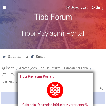
Qeydiyyat
Giriş
Tibbi Paylaşım Portalı
Əsas səhifə
Sınaq
İndex
Azərbaycan Tibb Universiteti - Tələbələr buraya
ATU - Təqdimat, xəbərlər, cədvəl və proqramlar
Cədvəllər
Tibbi Paylaşım Portalı:
Semestr dərs cədvəlləri
2019-2020 Dərs cədvəlləri
A
x
Bitdi
t
Giriş edin, forumdan hüdudsuz yararlanın 🙂