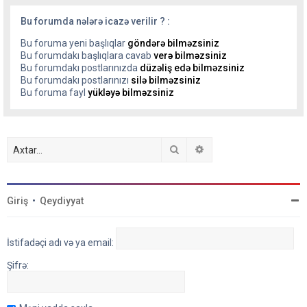
Bu forumda nələrə icazə verilir ? :
Bu foruma yeni başlıqlar
göndərə bilməzsiniz
Bu forumdakı başlıqlara cavab
verə bilməzsiniz
Bu forumdakı postlarınızda
düzəliş edə bilməzsiniz
Bu forumdakı postlarınızı
silə bilməzsiniz
Bu foruma fayl
yükləyə bilməzsiniz
Axtar
Detallı axtarış
Giriş
•
Qeydiyyat
İstifadəçi adı və ya email:
Şifrə: