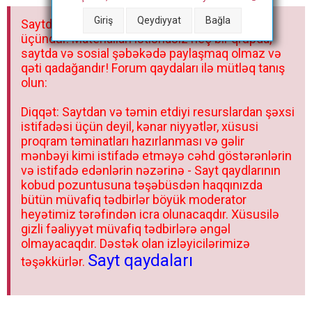
a
Giriş
Qeydiyyat
Bağla
Saytdakı materiallar yalnız fərdi istifadəniz
r
üçündür. Materialları istisnasız heç bir qrupda,
saytda və sosial şəbəkədə paylaşmaq olmaz və
qəti qadağandır! Forum qaydaları ilə mütləq tanış
olun:
Diqqət: Saytdan və təmin etdiyi resurslardan şəxsi
istifadəsi üçün deyil, kənar niyyətlər, xüsusi
proqram təminatları hazırlanması və gəlir
mənbəyi kimi istifadə etməyə cəhd göstərənlərin
və istifadə edənlərin nəzərinə - Sayt qaydlarının
kobud pozuntusuna təşəbüsdən haqqınızda
bütün müvafiq tədbirlər böyük moderator
heyətimiz tərəfindən icra olunacaqdır. Xüsusilə
gizli fəaliyyət müvafiq tədbirlərə əngəl
olmayacaqdır. Dəstək olan izləyicilərimizə
Sayt qaydaları
təşəkkürlər.