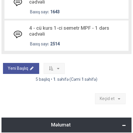
cədvəli
Baxış sayı:
1643
4 - cü kurs 1-ci semetr MPF - 1 dərs
cədvəli
Baxış sayı:
2514
Yeni Başlıq
5 başlıq •
1
. səhifə (Cəmi
1
səhifə)
Keçid et
Məlumat