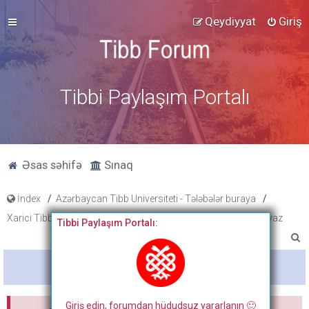
Qeydiyyat
Giriş
Tibbi Paylaşım Portalı
Əsas səhifə
Sınaq
İndex
Azərbaycan Tibb Universiteti - Tələbələr buraya
Xarici Tibbi Terminlər Lüğəti
Alman - Azərbaycan Lüğətinə yaz
Tibbi Paylaşım Portalı:
A
x
Bitdi
t
a
Giriş edin, forumdan hüdudsuz yararlanın 🙂