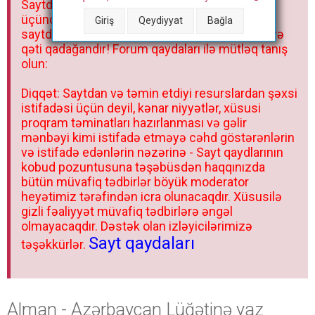
Saytdakı materiallar yalnız fərdi istifadəniz
r
üçündür. Materialları istisnasız heç bir qrupda,
Giriş
Qeydiyyat
Bağla
saytda və sosial şəbəkədə paylaşmaq olmaz və
qəti qadağandır! Forum qaydaları ilə mütləq tanış
olun:
Diqqət: Saytdan və təmin etdiyi resurslardan şəxsi
istifadəsi üçün deyil, kənar niyyətlər, xüsusi
proqram təminatları hazırlanması və gəlir
mənbəyi kimi istifadə etməyə cəhd göstərənlərin
və istifadə edənlərin nəzərinə - Sayt qaydlarının
kobud pozuntusuna təşəbüsdən haqqınızda
bütün müvafiq tədbirlər böyük moderator
heyətimiz tərəfindən icra olunacaqdır. Xüsusilə
gizli fəaliyyət müvafiq tədbirlərə əngəl
olmayacaqdır. Dəstək olan izləyicilərimizə
Sayt qaydaları
təşəkkürlər.
Alman - Azərbaycan Lüğətinə yaz