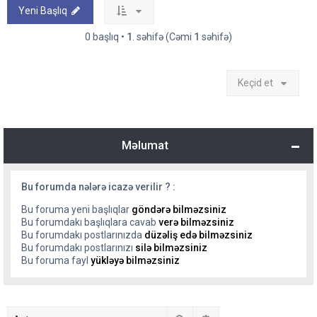
Yeni Başlıq
0 başlıq •
1
. səhifə (Cəmi
1
səhifə)
Keçid et
Məlumat
Bu forumda nələrə icazə verilir ? :
Bu foruma yeni başlıqlar
göndərə bilməzsiniz
Bu forumdakı başlıqlara cavab
verə bilməzsiniz
Bu forumdakı postlarınızda
düzəliş edə bilməzsiniz
Bu forumdakı postlarınızı
silə bilməzsiniz
Bu foruma fayl
yükləyə bilməzsiniz