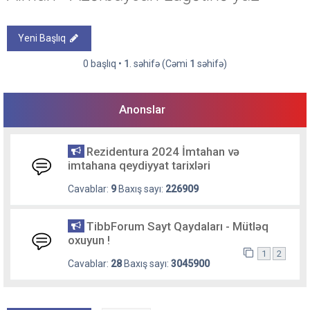
Yeni Başlıq
0 başlıq •
1
. səhifə (Cəmi
1
səhifə)
Anonslar
Rezidentura 2024 İmtahan və
imtahana qeydiyyat tarixləri
Cavablar:
9
Baxış sayı:
226909
TibbForum Sayt Qaydaları - Mütləq
oxuyun !
1
2
Cavablar:
28
Baxış sayı:
3045900