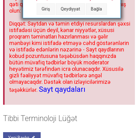
qəti qadağandır! Forum qaydaları ilə mütləq tanış
Giriş
Qeydiyyat
Bağla
olun:
Diqqət: Saytdan və təmin etdiyi resurslardan şəxsi
istifadəsi üçün deyil, kənar niyyətlər, xüsusi
proqram təminatları hazırlanması və gəlir
mənbəyi kimi istifadə etməyə cəhd göstərənlərin
və istifadə edənlərin nəzərinə - Sayt qaydlarının
kobud pozuntusuna təşəbüsdən haqqınızda
bütün müvafiq tədbirlər böyük moderator
heyətimiz tərəfindən icra olunacaqdır. Xüsusilə
gizli fəaliyyət müvafiq tədbirlərə əngəl
olmayacaqdır. Dəstək olan izləyicilərimizə
Sayt qaydaları
təşəkkürlər.
Tibbi Terminoloji Lüğət
Yeni Başlıq