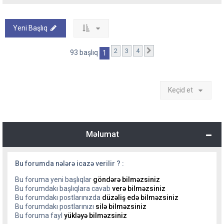
Yeni Başlıq
2
3
4
Sonrakı
93 başlıq
1
Keçid et
Məlumat
Bu forumda nələrə icazə verilir ? :
Bu foruma yeni başlıqlar
göndərə bilməzsiniz
Bu forumdakı başlıqlara cavab
verə bilməzsiniz
Bu forumdakı postlarınızda
düzəliş edə bilməzsiniz
Bu forumdakı postlarınızı
silə bilməzsiniz
Bu foruma fayl
yükləyə bilməzsiniz