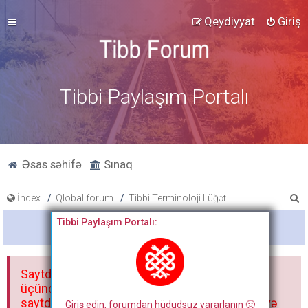
Qeydiyyat
Giriş
Tibbi Paylaşım Portalı
Əsas səhifə
Sınaq
A
İndex
Qlobal forum
Tibbi Terminoloji Lüğət
x
Tibbi Paylaşım Portalı:
Bitdi
t
a
Saytdakı materiallar yalnız fərdi istifadəniz
r
üçündür. Materialları istisnasız heç bir qrupda,
saytda və sosial şəbəkədə paylaşmaq olmaz və
Giriş edin, forumdan hüdudsuz yararlanın 🙂