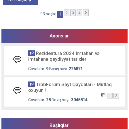
2
3
4
Sonrakı
93 başlıq
1
Anonslar
Rezidentura 2024 İmtahan və
imtahana qeydiyyat tarixləri
Cavablar:
9
Baxış sayı:
226871
TibbForum Sayt Qaydaları - Mütləq
oxuyun !
1
2
Cavablar:
28
Baxış sayı:
3045814
Başlıqlar