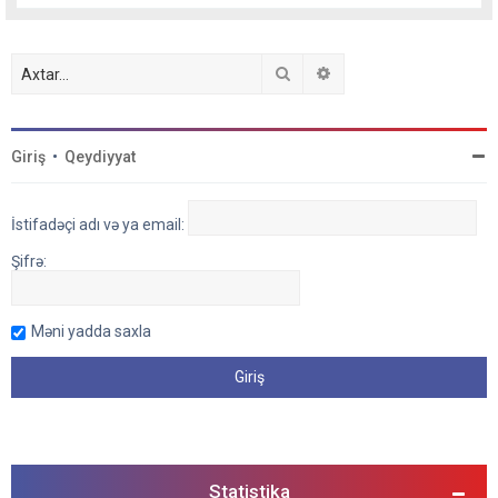
Axtar
Detallı axtarış
Giriş
•
Qeydiyyat
İstifadəçi adı və ya email:
Şifrə:
Məni yadda saxla
Statistika