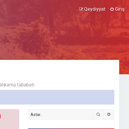
Qeydiyyat
Giriş
hkəmə təbabəti
Axtar
Detallı ax
l