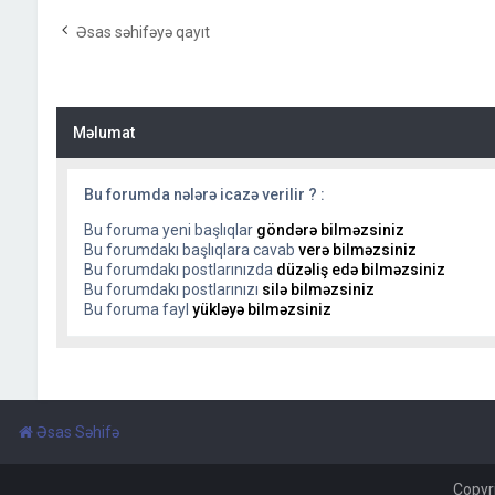
Əsas səhifəyə qayıt
Məlumat
Bu forumda nələrə icazə verilir ? :
Bu foruma yeni başlıqlar
göndərə bilməzsiniz
Bu forumdakı başlıqlara cavab
verə bilməzsiniz
Bu forumdakı postlarınızda
düzəliş edə bilməzsiniz
Bu forumdakı postlarınızı
silə bilməzsiniz
Bu foruma fayl
yükləyə bilməzsiniz
Əsas Səhifə
Copyr