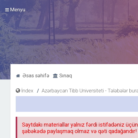
Menyu
Əsas səhifə
Sınaq
İndex
Azərbaycan Tibb Universiteti - Tələbələr bur
Saytdakı materiallar yalnız fərdi istifadəniz üçün
şəbəkədə paylaşmaq olmaz və qəti qadağandır! F