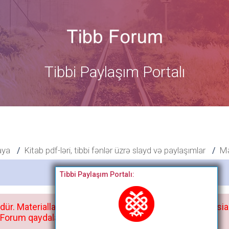
Tibbi Paylaşım Portalı
aya
Kitab pdf-ləri, tibbi fənlər üzrə slayd və paylaşımlar
Mə
Bitdi
Tibbi Paylaşım Portalı:
dür. Materialları istisnasız heç bir qrupda, saytda və sosia
orum qaydaları ilə mütləq tanış olun: