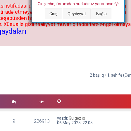
Giriş edin, forumdan hüdudsuz yararlanın 🙂
si istifadəsi üçün deyil, kənar niyyətlər, xüsusi proqram
stifadə etməyə cəhd göstərənlərin və istifadə edənlərin
Giriş
Qeydiyyat
Bağla
 təşəbüsdən haqqınızda bütün müvafiq tədbirlər böyük
 Xüsusilə gizli fəaliyyət müvafiq tədbirlərə əngəl olmaya
qaydaları
2 başlıq •
1
. səhifə (C
yazdı:
Gülgəz
9
226913
06 May 2025, 22:05