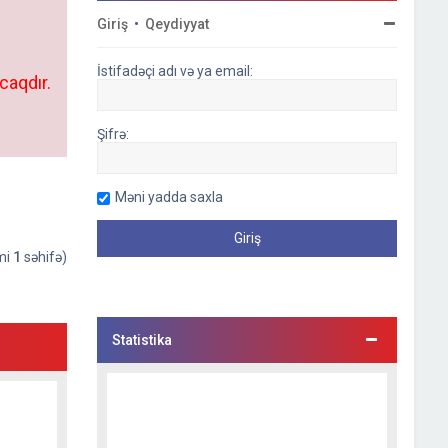
Giriş
•
Qeydiyyat
İstifadəçi adı və ya email:
caqdır.
Şifrə:
Məni yadda saxla
əmi
1
səhifə)
Statistika