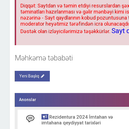
Diqqət: Saytdan və təmin etdiyi resurslardan şəx
təminatları hazırlanması və gəlir mənbəyi kimi i
nəzərinə - Sayt qaydlarının kobud pozuntusuna
moderator heyətimiz tərəfindən icra olunacaqdır.
Sayt 
Dəstək olan izləyicilərimizə təşəkkürlər.
Məhkəmə təbabəti
Yeni Başlıq
Anonslar
Rezidentura 2024 İmtahan və
imtahana qeydiyyat tarixləri