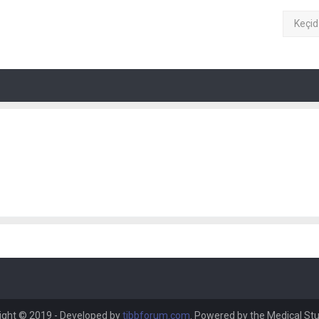
Keçid
ight © 2019 - Developed by
tibbforum.com
. Powered by the Medical St