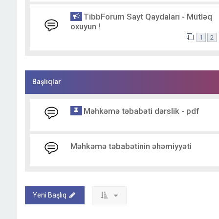
TibbForum Sayt Qaydaları - Mütləq
oxuyun !
1
2
Başlıqlar
Məhkəmə təbabəti dərslik - pdf
Məhkəmə təbabətinin əhəmiyyəti
Yeni Başlıq