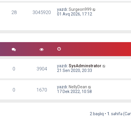
yazdı:
Surgeon999
28
3045920
01 Avq 2026, 17:12
yazdı:
SysAdminstrator
0
3904
21 Sen 2020, 20:33
yazdı:
NellyDean
0
1670
17 Dek 2022, 10:58
2 başlıq •
1
. səhifə (C