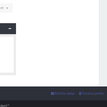
 et
Bizimlə əlaqə
Forumu yenilə
udent™