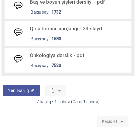
Baş və boyun şişləri dərsliyi - pdf
Baxış sayı:
1732
Qida borusu xərçəngi - 23 slayd
Baxış sayı:
1680
Onkologiya dərslik - pdf
Baxış sayı:
7520
Yeni Başlıq
7 başlıq •
1
. səhifə (Cəmi
1
səhifə)
Keçid et