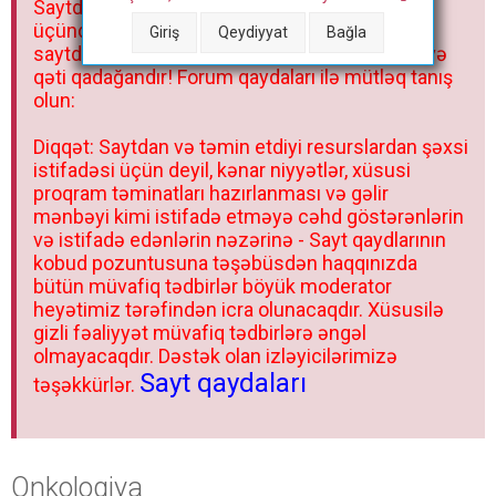
Saytdakı materiallar yalnız fərdi istifadəniz
r
üçündür. Materialları istisnasız heç bir qrupda,
Giriş
Qeydiyyat
Bağla
saytda və sosial şəbəkədə paylaşmaq olmaz və
qəti qadağandır! Forum qaydaları ilə mütləq tanış
olun:
Diqqət: Saytdan və təmin etdiyi resurslardan şəxsi
istifadəsi üçün deyil, kənar niyyətlər, xüsusi
proqram təminatları hazırlanması və gəlir
mənbəyi kimi istifadə etməyə cəhd göstərənlərin
və istifadə edənlərin nəzərinə - Sayt qaydlarının
kobud pozuntusuna təşəbüsdən haqqınızda
bütün müvafiq tədbirlər böyük moderator
heyətimiz tərəfindən icra olunacaqdır. Xüsusilə
gizli fəaliyyət müvafiq tədbirlərə əngəl
olmayacaqdır. Dəstək olan izləyicilərimizə
Sayt qaydaları
təşəkkürlər.
Onkologiya