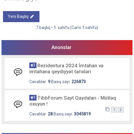
Yeni Başlıq
7 başlıq •
1
. səhifə (Cəmi
1
səhifə)
Anonslar
Rezidentura 2024 İmtahan və
imtahana qeydiyyat tarixləri
Cavablar:
9
Baxış sayı:
226873
TibbForum Sayt Qaydaları - Mütləq
oxuyun !
1
2
Cavablar:
28
Baxış sayı:
3045819