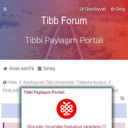
Qeydiyyat
Giriş
Tibbi Paylaşım Portalı
Əsas səhifə
Sınaq
İndex
Azərbaycan Tibb Universiteti - Tələbələr buraya
Kitab pdf-ləri, tibbi fənlər üzrə slayd və paylaşımlar
Onkologiya
Tibbi Paylaşım Portalı:
A
x
Bitdi
t
a
Giriş edin, forumdan hüdudsuz yararlanın 🙂