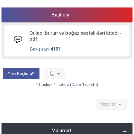
Başlıqlar
Qulaq, burun və boğaz xəstəlikləri kitabı -
pdf
Baxış sayı:
4151
Yeni Başlıq
1 başlıq •
1
. səhifə (Cəmi
1
səhifə)
Keçid et
Məlumat