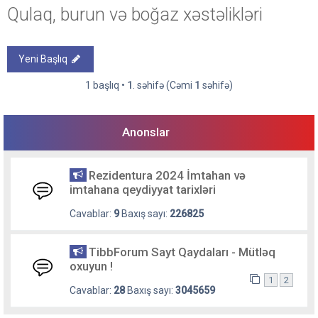
Qulaq, burun və boğaz xəstəlikləri
Yeni Başlıq
1 başlıq •
1
. səhifə (Cəmi
1
səhifə)
Anonslar
Rezidentura 2024 İmtahan və
imtahana qeydiyyat tarixləri
Cavablar:
9
Baxış sayı:
226825
TibbForum Sayt Qaydaları - Mütləq
oxuyun !
1
2
Cavablar:
28
Baxış sayı:
3045659