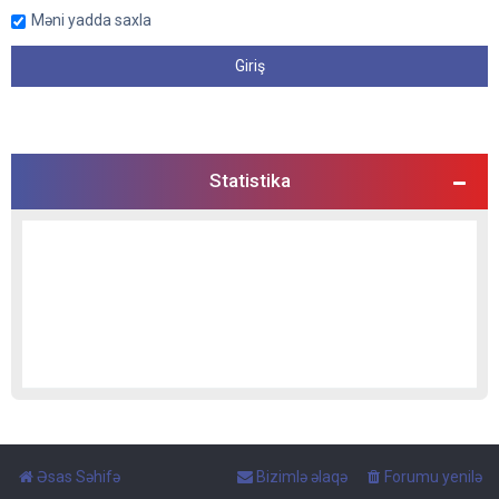
Məni yadda saxla
Statistika
Əsas Səhifə
Bizimlə əlaqə
Forumu yenilə