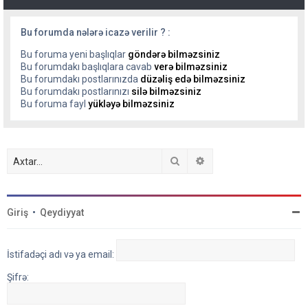
Bu forumda nələrə icazə verilir ? :
Bu foruma yeni başlıqlar
göndərə bilməzsiniz
Bu forumdakı başlıqlara cavab
verə bilməzsiniz
Bu forumdakı postlarınızda
düzəliş edə bilməzsiniz
Bu forumdakı postlarınızı
silə bilməzsiniz
Bu foruma fayl
yükləyə bilməzsiniz
Axtar
Detallı axtarış
Giriş
•
Qeydiyyat
İstifadəçi adı və ya email:
Şifrə: