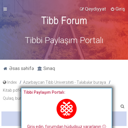
Qeydiyyat
Giriş
Tibbi Paylaşım Portalı
Əsas səhifə
Sınaq
İndex
Azərbaycan Tibb Universiteti - Tələbələr buraya
Kitab pdf-ləri, tibbi fənlər üzrə slayd və paylaşımlar
Tibbi Paylaşım Portalı:
Qulaq, burun və boğaz xəstəlikləri
A
x
Bitdi
t
Giriş edin, forumdan hüdudsuz yararlanın 🙂