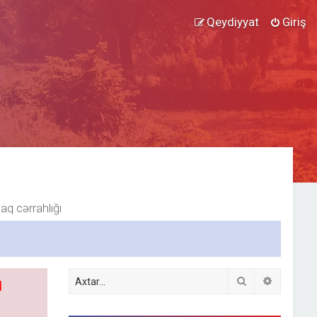
Qeydiyyat
Giriş
aq cərrahlığı
Axtar
Detallı ax
l