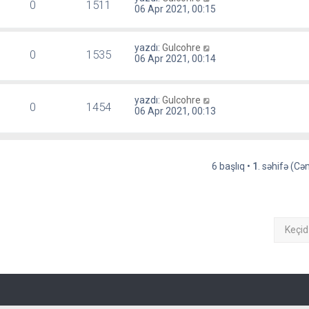
0
1511
06 Apr 2021, 00:15
yazdı:
Gulcohre
0
1535
06 Apr 2021, 00:14
yazdı:
Gulcohre
0
1454
06 Apr 2021, 00:13
6 başlıq •
1
. səhifə (C
Keçid