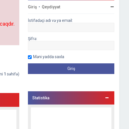
Giriş
•
Qeydiyyat
İstifadəçi adı və ya email:
caqdır.
Şifrə:
Məni yadda saxla
əmi
1
səhifə)
Statistika