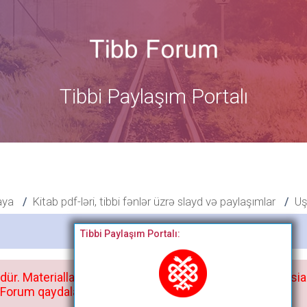
Tibbi Paylaşım Portalı
aya
Kitab pdf-ləri, tibbi fənlər üzrə slayd və paylaşımlar
Uş
Bitdi
Tibbi Paylaşım Portalı:
dür. Materialları istisnasız heç bir qrupda, saytda və sosia
orum qaydaları ilə mütləq tanış olun: