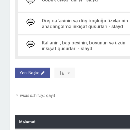
Döş qəfəsinin və döş boşluğu üzvlərinin
anadangəlmə inkişaf qüsurları - slayd
Kəllənin , baş beyinin, boyunun və üzün
inkişaf qüsurları - slayd
Yeni Başlıq
Əsas səhifəyə qayıt
Məlumat