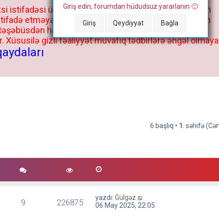
Giriş edin, forumdan hüdudsuz yararlanın 🙂
si istifadəsi üçün deyil, kənar niyyətlər, xüsusi proqram
stifadə etməyə cəhd göstərənlərin və istifadə edənlərin
Giriş
Qeydiyyat
Bağla
 təşəbüsdən haqqınızda bütün müvafiq tədbirlər böyük
 Xüsusilə gizli fəaliyyət müvafiq tədbirlərə əngəl olmaya
qaydaları
6 başlıq •
1
. səhifə (C
yazdı:
Gülgəz
9
226875
06 May 2025, 22:05