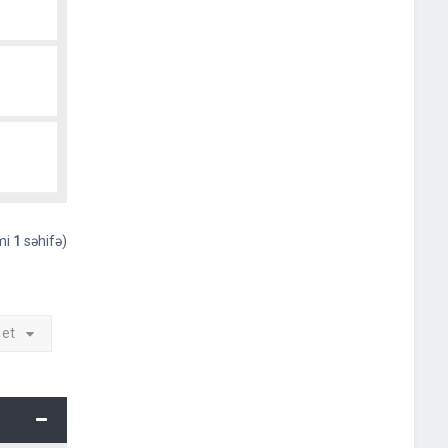
əmi
1
səhifə)
 et