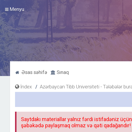
Menyu
Əsas səhifə
Sınaq
İndex
Azərbaycan Tibb Universiteti - Tələbələr bur
Saytdakı materiallar yalnız fərdi istifadəniz üçün
şəbəkədə paylaşmaq olmaz və qəti qadağandır! F