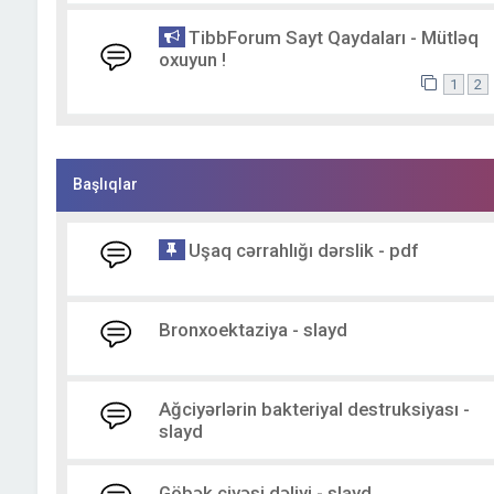
TibbForum Sayt Qaydaları - Mütləq
oxuyun !
1
2
Başlıqlar
Uşaq cərrahlığı dərslik - pdf
Bronxoektaziya - slayd
Ağciyərlərin bakteriyal destruksiyası -
slayd
Göbək ciyəsi dəliyi - slayd