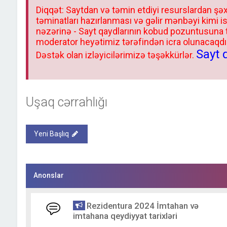
Diqqət: Saytdan və təmin etdiyi resurslardan şəx
təminatları hazırlanması və gəlir mənbəyi kimi i
nəzərinə - Sayt qaydlarının kobud pozuntusuna
moderator heyətimiz tərəfindən icra olunacaqdır.
Sayt 
Dəstək olan izləyicilərimizə təşəkkürlər.
Uşaq cərrahlığı
Yeni Başlıq
Anonslar
Rezidentura 2024 İmtahan və
imtahana qeydiyyat tarixləri