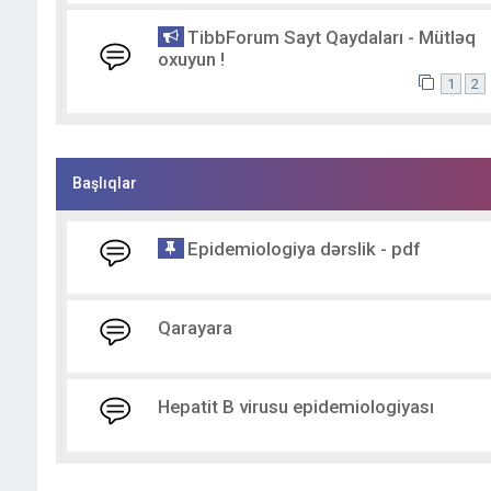
TibbForum Sayt Qaydaları - Mütləq
oxuyun !
1
2
Başlıqlar
Epidemiologiya dərslik - pdf
Qarayara
Hepatit B virusu epidemiologiyası