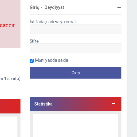
Giriş
•
Qeydiyyat
İstifadəçi adı və ya email:
caqdır.
Şifrə:
Məni yadda saxla
əmi
1
səhifə)
Statistika