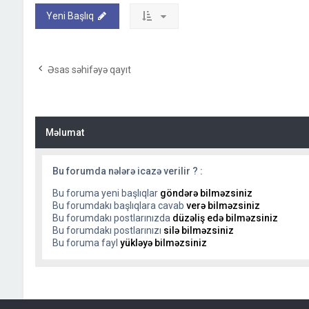
Yeni Başlıq
Əsas səhifəyə qayıt
Məlumat
Bu forumda nələrə icazə verilir ? :
Bu foruma yeni başlıqlar
göndərə bilməzsiniz
Bu forumdakı başlıqlara cavab
verə bilməzsiniz
Bu forumdakı postlarınızda
düzəliş edə bilməzsiniz
Bu forumdakı postlarınızı
silə bilməzsiniz
Bu foruma fayl
yükləyə bilməzsiniz