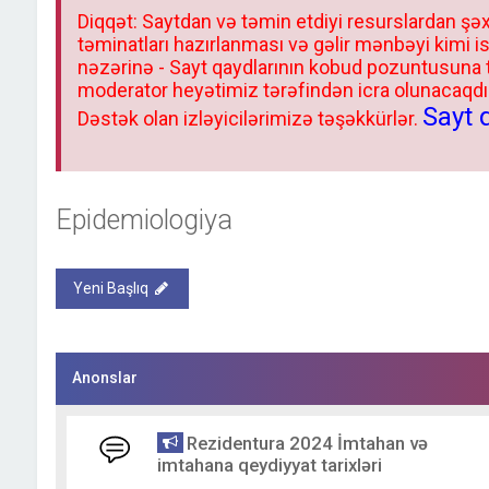
Diqqət: Saytdan və təmin etdiyi resurslardan şəx
təminatları hazırlanması və gəlir mənbəyi kimi i
nəzərinə - Sayt qaydlarının kobud pozuntusuna
moderator heyətimiz tərəfindən icra olunacaqdır.
Sayt 
Dəstək olan izləyicilərimizə təşəkkürlər.
Epidemiologiya
Yeni Başlıq
Anonslar
Rezidentura 2024 İmtahan və
imtahana qeydiyyat tarixləri