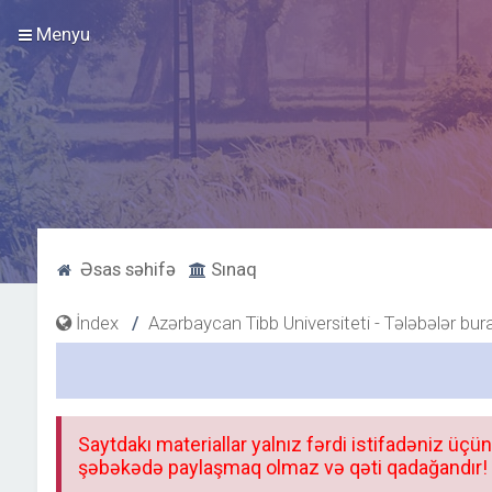
Menyu
Əsas səhifə
Sınaq
İndex
Azərbaycan Tibb Universiteti - Tələbələr bur
Saytdakı materiallar yalnız fərdi istifadəniz üçün
şəbəkədə paylaşmaq olmaz və qəti qadağandır! F