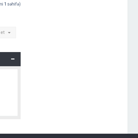
əmi
1
səhifə)
 et