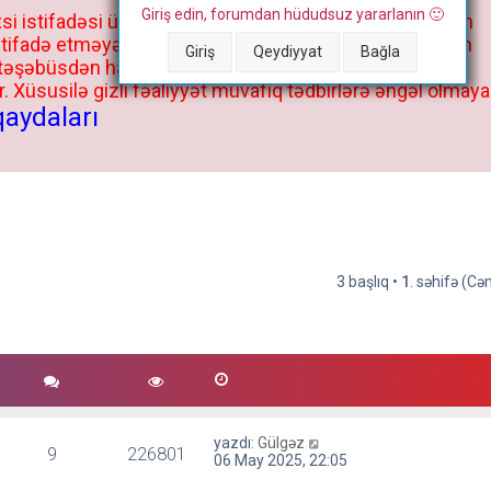
Giriş edin, forumdan hüdudsuz yararlanın 🙂
si istifadəsi üçün deyil, kənar niyyətlər, xüsusi proqram
stifadə etməyə cəhd göstərənlərin və istifadə edənlərin
Giriş
Qeydiyyat
Bağla
 təşəbüsdən haqqınızda bütün müvafiq tədbirlər böyük
 Xüsusilə gizli fəaliyyət müvafiq tədbirlərə əngəl olmaya
qaydaları
3 başlıq •
1
. səhifə (C
yazdı:
Gülgəz
9
226801
06 May 2025, 22:05