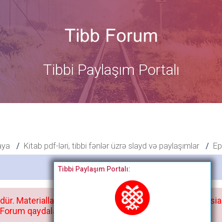
Tibbi Paylaşım Portalı
aya
Kitab pdf-ləri, tibbi fənlər üzrə slayd və paylaşımlar
Ep
Bitdi
Tibbi Paylaşım Portalı:
dür. Materialları istisnasız heç bir qrupda, saytda və sosia
orum qaydaları ilə mütləq tanış olun: