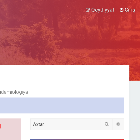
Qeydiyyat
Giriş
idemiologiya
Axtar
Detallı ax
l