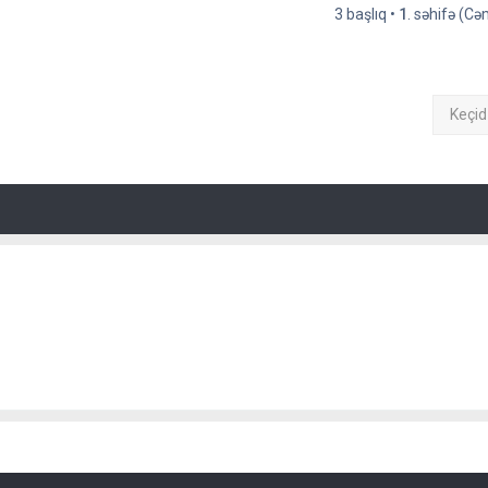
3 başlıq •
1
. səhifə (C
Keçid