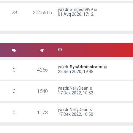
yazdı:
Surgeon999
28
3045615
01 Avq 2026, 17:12
yazdı:
SysAdminstrator
0
4256
22 Sen 2020, 19:48
yazdı:
NellyDean
0
1540
17 Dek 2022, 10:52
yazdı:
NellyDean
0
1173
17 Dek 2022, 10:50