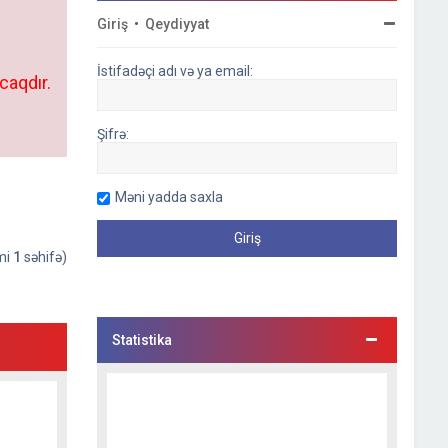
Giriş
•
Qeydiyyat
İstifadəçi adı və ya email:
caqdır.
Şifrə:
Məni yadda saxla
əmi
1
səhifə)
Statistika