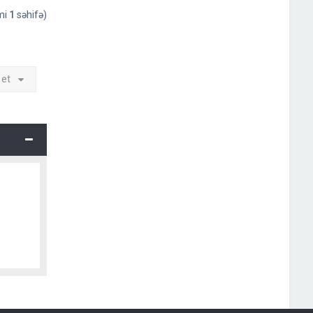
əmi
1
səhifə)
 et