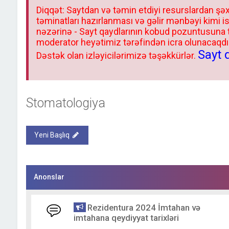
Diqqət: Saytdan və təmin etdiyi resurslardan şəx
təminatları hazırlanması və gəlir mənbəyi kimi i
nəzərinə - Sayt qaydlarının kobud pozuntusuna
moderator heyətimiz tərəfindən icra olunacaqdır.
Sayt 
Dəstək olan izləyicilərimizə təşəkkürlər.
Stomatologiya
Yeni Başlıq
Anonslar
Rezidentura 2024 İmtahan və
imtahana qeydiyyat tarixləri