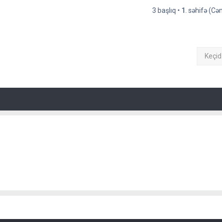
3 başlıq •
1
. səhifə (C
Keçid