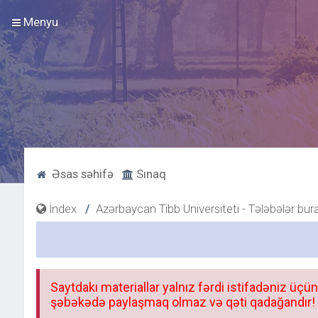
Menyu
Əsas səhifə
Sınaq
İndex
Azərbaycan Tibb Universiteti - Tələbələr bur
Saytdakı materiallar yalnız fərdi istifadəniz üçün
şəbəkədə paylaşmaq olmaz və qəti qadağandır! F