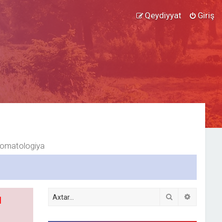
Qeydiyyat
Giriş
omatologiya
Axtar
Detallı ax
l