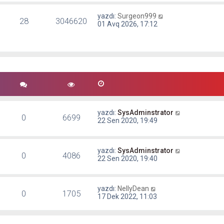
yazdı:
Surgeon999
28
3046620
01 Avq 2026, 17:12
yazdı:
SysAdminstrator
0
6699
22 Sen 2020, 19:49
yazdı:
SysAdminstrator
0
4086
22 Sen 2020, 19:40
yazdı:
NellyDean
0
1705
17 Dek 2022, 11:03