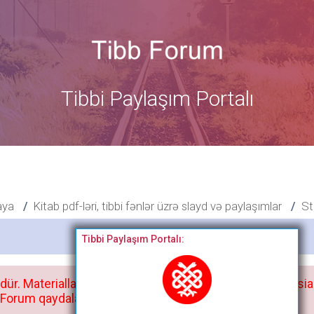
Tibbi Paylaşım Portalı
aya
Kitab pdf-ləri, tibbi fənlər üzrə slayd və paylaşımlar
St
Bitdi
Tibbi Paylaşım Portalı:
dür. Materialları istisnasız heç bir qrupda, saytda və sosia
orum qaydaları ilə mütləq tanış olun: