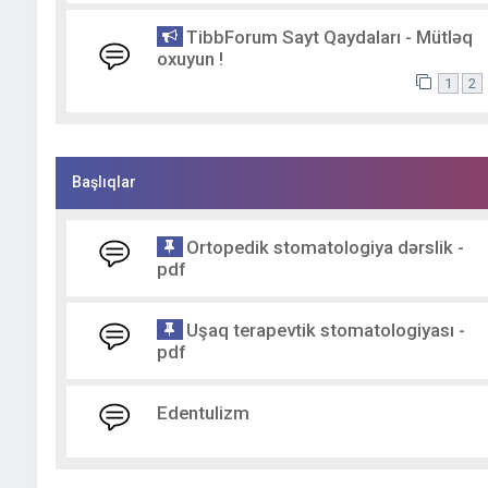
TibbForum Sayt Qaydaları - Mütləq
oxuyun !
1
2
Başlıqlar
Ortopedik stomatologiya dərslik -
pdf
Uşaq terapevtik stomatologiyası -
pdf
Edentulizm