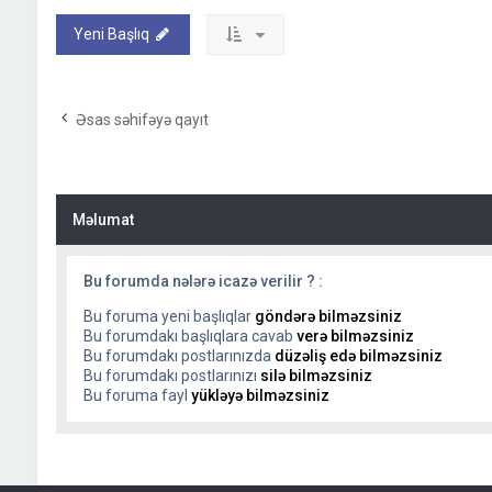
Yeni Başlıq
Əsas səhifəyə qayıt
Məlumat
Bu forumda nələrə icazə verilir ? :
Bu foruma yeni başlıqlar
göndərə bilməzsiniz
Bu forumdakı başlıqlara cavab
verə bilməzsiniz
Bu forumdakı postlarınızda
düzəliş edə bilməzsiniz
Bu forumdakı postlarınızı
silə bilməzsiniz
Bu foruma fayl
yükləyə bilməzsiniz