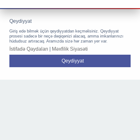
Qeydiyyat
Giriş edə bilmək üçün qeydiyyatdan keçməlisiniz. Qeydiyyat
prosesi sadəcə bir neçə dəqiqənizi alacaq, amma imkanlarınızı
hüdudsuz artıracaq. Aramızda sizə hər zaman yer var.
İstifadə Qaydaları
|
Məxfilik Siyasəti
Qeydiyyat