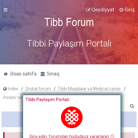
Qeydiyyat
Giriş
Tibbi Paylaşım Portalı
Əsas səhifə
Sınaq
İndex
Qlobal forum
Tibbi Məqalələr və Medical cases
İnvaziv və diaqnostik radiologiya
Tibbi Paylaşım Portalı:
A
x
Bitdi
t
a
Giriş edin, forumdan hüdudsuz yararlanın 🙂