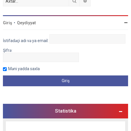
Axtar
Detallı axtarış
Giriş
•
Qeydiyyat
İstifadəçi adı və ya email:
Şifrə:
Məni yadda saxla
Statistika