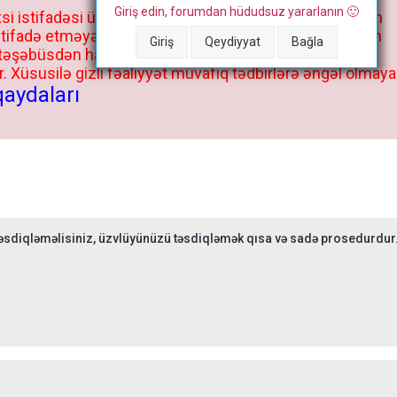
Giriş edin, forumdan hüdudsuz yararlanın 🙂
si istifadəsi üçün deyil, kənar niyyətlər, xüsusi proqram
stifadə etməyə cəhd göstərənlərin və istifadə edənlərin
Giriş
Qeydiyyat
Bağla
 təşəbüsdən haqqınızda bütün müvafiq tədbirlər böyük
 Xüsusilə gizli fəaliyyət müvafiq tədbirlərə əngəl olmaya
qaydaları
sdiqləməlisiniz, üzvlüyünüzü təsdiqləmək qısa və sadə prosedurdur