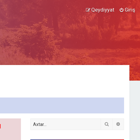
Qeydiyyat
Giriş
Axtar
Detallı ax
l