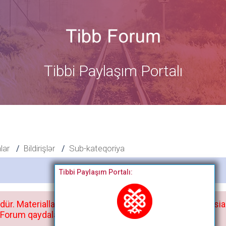
Tibbi Paylaşım Portalı
alar
Bildirişlər
Sub-kateqoriya
Bitdi
Tibbi Paylaşım Portalı:
dür. Materialları istisnasız heç bir qrupda, saytda və sosia
orum qaydaları ilə mütləq tanış olun: