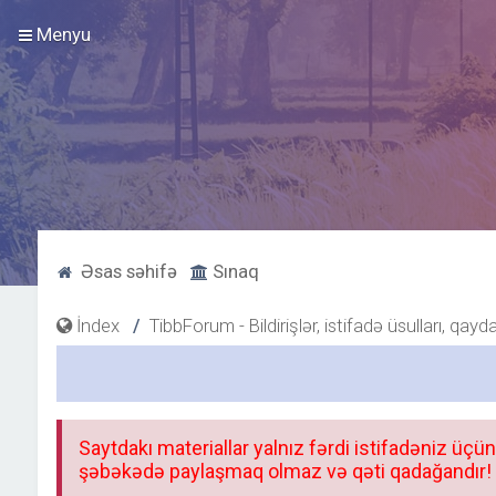
Menyu
Əsas səhifə
Sınaq
İndex
TibbForum - Bildirişlər, istifadə üsulları, qayd
Saytdakı materiallar yalnız fərdi istifadəniz üçün
şəbəkədə paylaşmaq olmaz və qəti qadağandır! F