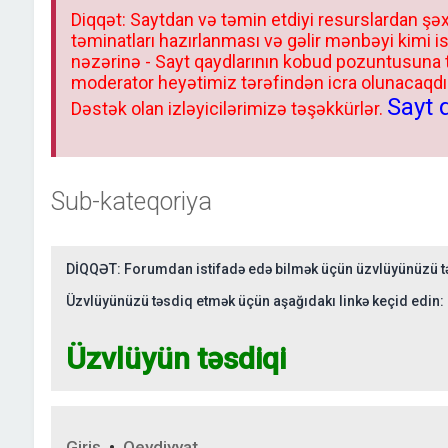
Diqqət: Saytdan və təmin etdiyi resurslardan şəx
təminatları hazırlanması və gəlir mənbəyi kimi i
nəzərinə - Sayt qaydlarının kobud pozuntusuna
moderator heyətimiz tərəfindən icra olunacaqdır.
Sayt 
Dəstək olan izləyicilərimizə təşəkkürlər.
Sub-kateqoriya
DİQQƏT: Forumdan istifadə edə bilmək üçün üzvlüyünüzü tə
Üzvlüyünüzü təsdiq etmək üçün aşağıdakı linkə keçid edin:
Üzvlüyün təsdiqi
Giriş
•
Qeydiyyat