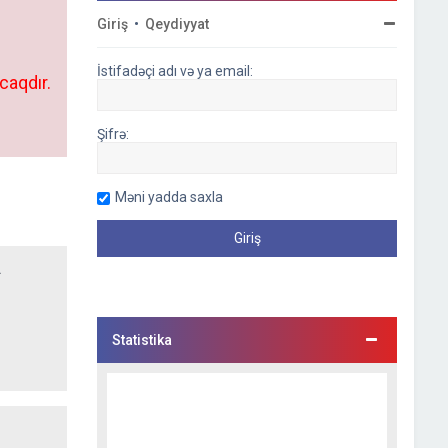
Giriş
•
Qeydiyyat
İstifadəçi adı və ya email:
caqdır.
Şifrə:
Məni yadda saxla
.
Statistika