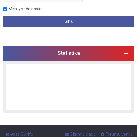
Məni yadda saxla
Statistika
Əsas Səhifə
Bizimlə əlaqə
Forumu yenilə