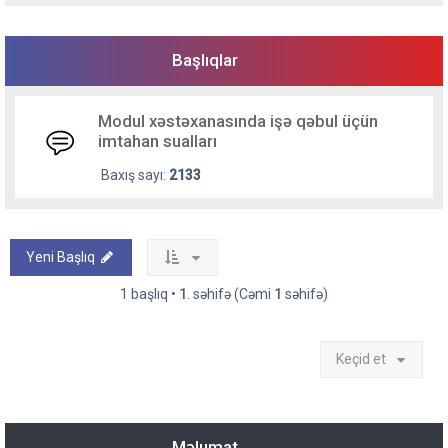
Başlıqlar
Modul xəstəxanasında işə qəbul üçün
imtahan sualları
Baxış sayı:
2133
Yeni Başlıq
1 başlıq •
1
. səhifə (Cəmi
1
səhifə)
Keçid et
Məlumat