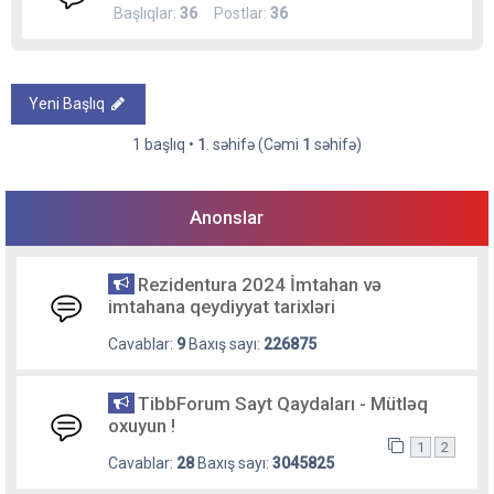
Başlıqlar:
36
Postlar:
36
Yeni Başlıq
1 başlıq •
1
. səhifə (Cəmi
1
səhifə)
Anonslar
Rezidentura 2024 İmtahan və
imtahana qeydiyyat tarixləri
Cavablar:
9
Baxış sayı:
226875
TibbForum Sayt Qaydaları - Mütləq
oxuyun !
1
2
Cavablar:
28
Baxış sayı:
3045825