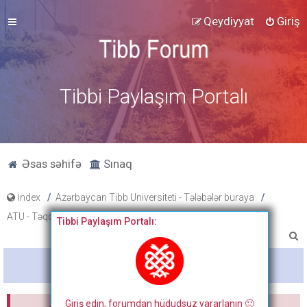
Qeydiyyat
Giriş
Tibbi Paylaşım Portalı
Əsas səhifə
Sınaq
İndex
Azərbaycan Tibb Universiteti - Tələbələr buraya
ATU - Təqdimat, xəbərlər, cədvəl və proqramlar
Tibbi Paylaşım Portalı:
A
x
Bitdi
t
a
Giriş edin, forumdan hüdudsuz yararlanın 🙂