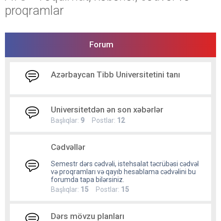
proqramlar
Forum
Azərbaycan Tibb Universitetini tanı
Universitetdən ən son xəbərlər
Başlıqlar:
9
Postlar:
12
Cədvəllər
Semestr dərs cədvəli, istehsalat təcrübəsi cədvəl
və proqramları və qayıb hesablama cədvəlini bu
forumda tapa bilərsiniz.
Başlıqlar:
15
Postlar:
15
Dərs mövzu planları