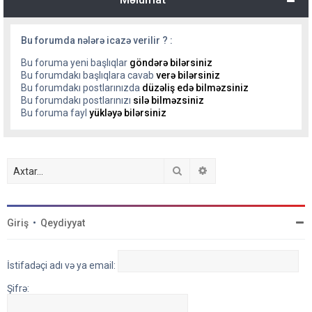
Bu forumda nələrə icazə verilir ? :
Bu foruma yeni başlıqlar
göndərə bilərsiniz
Bu forumdakı başlıqlara cavab
verə bilərsiniz
Bu forumdakı postlarınızda
düzəliş edə bilməzsiniz
Bu forumdakı postlarınızı
silə bilməzsiniz
Bu foruma fayl
yükləyə bilərsiniz
Axtar
Detallı axtarış
Giriş
•
Qeydiyyat
İstifadəçi adı və ya email:
Şifrə: