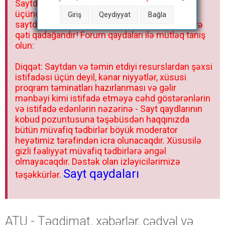
Saytdakı materiallar yalnız fərdi istifadəniz
r
üçündür. Materialları istisnasız heç bir qrupda,
Giriş
Qeydiyyat
Bağla
saytda və sosial şəbəkədə paylaşmaq olmaz və
qəti qadağandır! Forum qaydaları ilə mütləq tanış
olun:
Diqqət: Saytdan və təmin etdiyi resurslardan şəxsi
istifadəsi üçün deyil, kənar niyyətlər, xüsusi
proqram təminatları hazırlanması və gəlir
mənbəyi kimi istifadə etməyə cəhd göstərənlərin
və istifadə edənlərin nəzərinə - Sayt qaydlarının
kobud pozuntusuna təşəbüsdən haqqınızda
bütün müvafiq tədbirlər böyük moderator
heyətimiz tərəfindən icra olunacaqdır. Xüsusilə
gizli fəaliyyət müvafiq tədbirlərə əngəl
olmayacaqdır. Dəstək olan izləyicilərimizə
Sayt qaydaları
təşəkkürlər.
ATU - Təqdimat, xəbərlər, cədvəl və