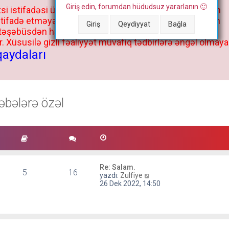
Giriş edin, forumdan hüdudsuz yararlanın 🙂
si istifadəsi üçün deyil, kənar niyyətlər, xüsusi proqram
stifadə etməyə cəhd göstərənlərin və istifadə edənlərin
Giriş
Qeydiyyat
Bağla
 təşəbüsdən haqqınızda bütün müvafiq tədbirlər böyük
 Xüsusilə gizli fəaliyyət müvafiq tədbirlərə əngəl olmaya
qaydaları
əbələrə özəl
Re: Salam.
5
16
S
yazdı:
Zulfiye
o
26 Dek 2022, 14:50
n
m
e
s
a