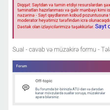
Diqqət: Saytdan və təmin etdiyi resurslardan şəx
təminatları hazırlanması və gəlir mənbəyi kimi i
nəzərinə - Sayt qaydlarının kobud pozuntusuna
moderator heyətimiz tərəfindən icra olunacaqdır.
Sayt 
Dəstək olan izləyicilərimizə təşəkkürlər.
Sual - cavab və müzakirə formu - Təl
Forum
Off-topic
Bu forumda bir-birinizlə ATU-dan və dərsdən
kənar mövzularda suallar soruşa, müzakirələr
apara bilərsiniz.