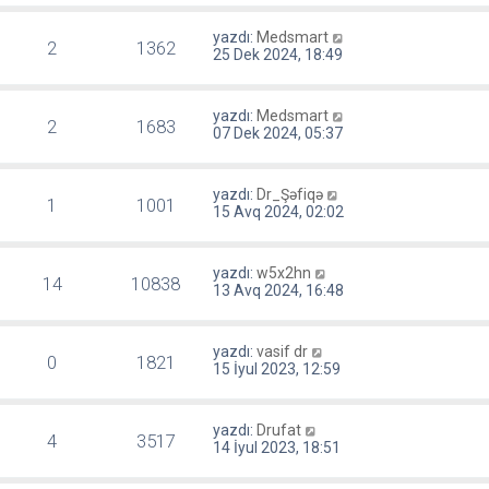
yazdı:
Medsmart
2
1362
25 Dek 2024, 18:49
yazdı:
Medsmart
2
1683
07 Dek 2024, 05:37
yazdı:
Dr_Şəfiqə
1
1001
15 Avq 2024, 02:02
yazdı:
w5x2hn
14
10838
13 Avq 2024, 16:48
yazdı:
vasif dr
0
1821
15 İyul 2023, 12:59
yazdı:
Drufat
4
3517
14 İyul 2023, 18:51