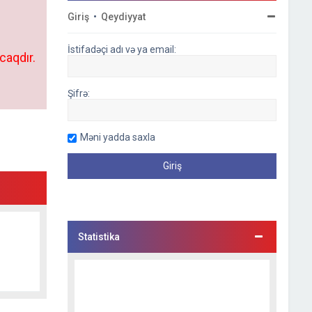
Giriş
•
Qeydiyyat
İstifadəçi adı və ya email:
caqdır.
Şifrə:
Məni yadda saxla
Statistika