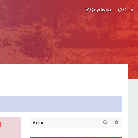
Qeydiyyat
Giriş
Axtar
Detallı ax
l