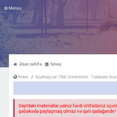
Menyu
Əsas səhifə
Sınaq
İndex
Azərbaycan Tibb Universiteti - Tələbələr bur
Saytdakı materiallar yalnız fərdi istifadəniz üçün
şəbəkədə paylaşmaq olmaz və qəti qadağandır! F