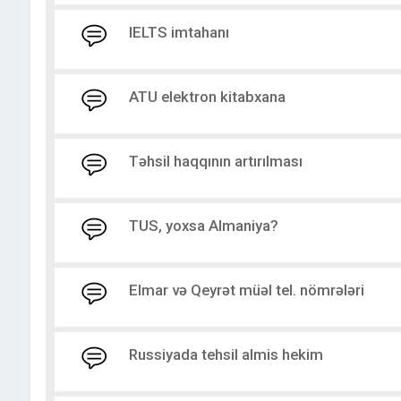
IELTS imtahanı
ATU elektron kitabxana
Təhsil haqqının artırılması
TUS, yoxsa Almaniya?
Elmar və Qeyrət müəl tel. nömrələri
Russiyada tehsil almis hekim