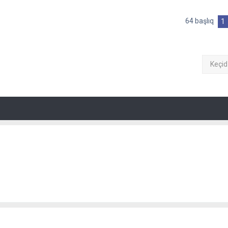
64 başlıq
1
Keçid