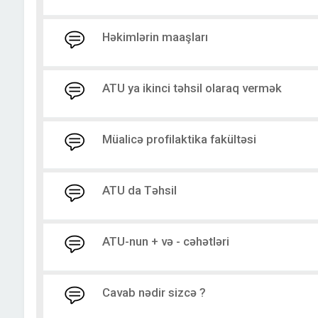
Həkimlərin maaşları
ATU ya ikinci təhsil olaraq vermək
Müalicə profilaktika fakültəsi
ATU da Təhsil
ATU-nun + və - cəhətləri
Cavab nədir sizcə ?