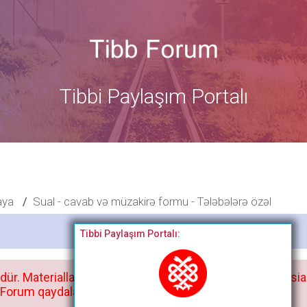
Tibbi Paylaşım Portalı
aya
Sual - cavab və müzakirə formu - Tələbələrə özəl
Bitdi
Tibbi Paylaşım Portalı:
dür. Materialları istisnasız heç bir qrupda, saytda və sosia
orum qaydaları ilə mütləq tanış olun: