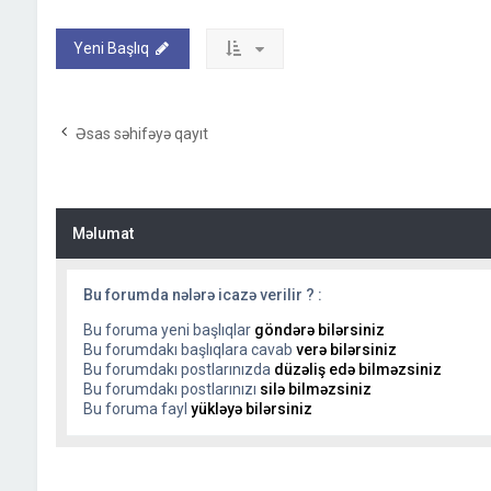
Yeni Başlıq
Əsas səhifəyə qayıt
Məlumat
Bu forumda nələrə icazə verilir ? :
Bu foruma yeni başlıqlar
göndərə bilərsiniz
Bu forumdakı başlıqlara cavab
verə bilərsiniz
Bu forumdakı postlarınızda
düzəliş edə bilməzsiniz
Bu forumdakı postlarınızı
silə bilməzsiniz
Bu foruma fayl
yükləyə bilərsiniz