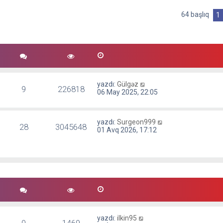
j
ı
64 başlıq
1
g
ö
r
ü
n
t
ü
l
e
yazdı:
Gülgəz
9
226818
06 May 2025, 22:05
yazdı:
Surgeon999
28
3045648
01 Avq 2026, 17:12
yazdı:
ilkin95