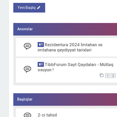
Yeni Başlıq
Anonslar
Rezidentura 2024 İmtahan və
imtahana qeydiyyat tarixləri
TibbForum Sayt Qaydaları - Mütləq
oxuyun !
1
2
Başlıqlar
2-ci təhsil