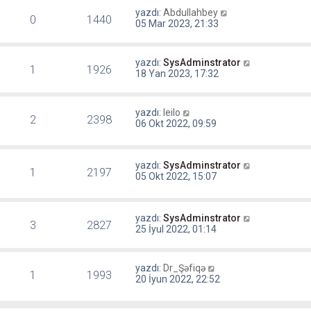
yazdı:
Abdullahbey
0
1440
05 Mar 2023, 21:33
yazdı:
SysAdminstrator
1
1926
18 Yan 2023, 17:32
yazdı:
leilo
2
2398
06 Okt 2022, 09:59
yazdı:
SysAdminstrator
1
2197
05 Okt 2022, 15:07
yazdı:
SysAdminstrator
3
2827
25 İyul 2022, 01:14
yazdı:
Dr_Şəfiqə
1
1993
20 İyun 2022, 22:52