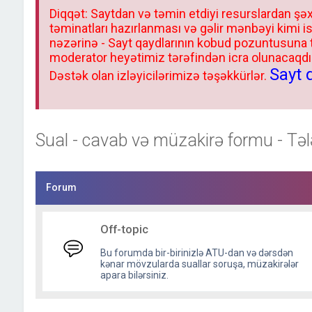
Diqqət: Saytdan və təmin etdiyi resurslardan şəx
təminatları hazırlanması və gəlir mənbəyi kimi i
nəzərinə - Sayt qaydlarının kobud pozuntusuna
moderator heyətimiz tərəfindən icra olunacaqdır.
Sayt 
Dəstək olan izləyicilərimizə təşəkkürlər.
Sual - cavab və müzakirə formu - Təl
Forum
Off-topic
Bu forumda bir-birinizlə ATU-dan və dərsdən
kənar mövzularda suallar soruşa, müzakirələr
apara bilərsiniz.