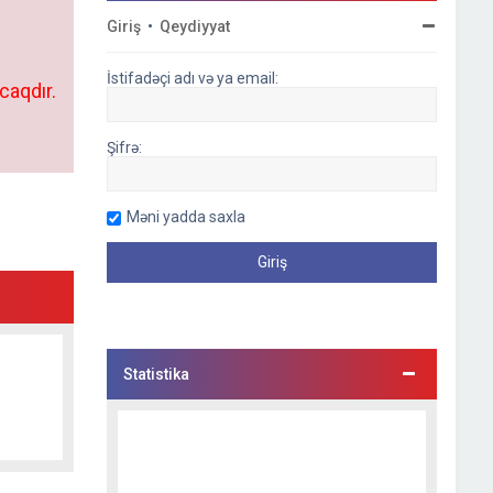
Giriş
•
Qeydiyyat
İstifadəçi adı və ya email:
caqdır.
Şifrə:
Məni yadda saxla
Statistika