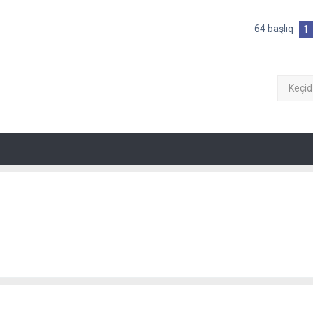
64 başlıq
1
Keçid