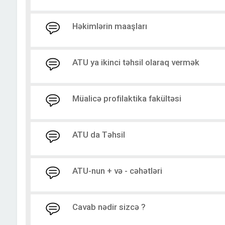
Həkimlərin maaşları
ATU ya ikinci təhsil olaraq vermək
Müalicə profilaktika fakültəsi
ATU da Təhsil
ATU-nun + və - cəhətləri
Cavab nədir sizcə ?