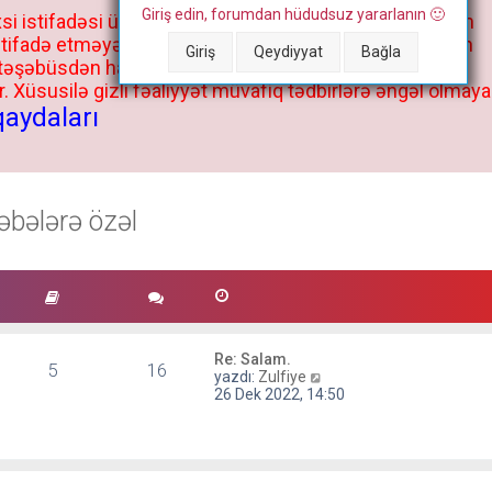
Giriş edin, forumdan hüdudsuz yararlanın 🙂
si istifadəsi üçün deyil, kənar niyyətlər, xüsusi proqram
stifadə etməyə cəhd göstərənlərin və istifadə edənlərin
Giriş
Qeydiyyat
Bağla
 təşəbüsdən haqqınızda bütün müvafiq tədbirlər böyük
 Xüsusilə gizli fəaliyyət müvafiq tədbirlərə əngəl olmaya
qaydaları
əbələrə özəl
Re: Salam.
5
16
S
yazdı:
Zulfiye
o
26 Dek 2022, 14:50
n
m
e
s
a