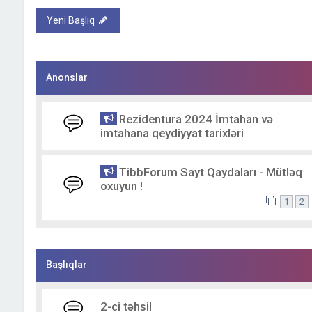
Yeni Başlıq
Anonslar
Rezidentura 2024 İmtahan və
imtahana qeydiyyat tarixləri
TibbForum Sayt Qaydaları - Mütləq
oxuyun !
1
2
Başlıqlar
2-ci təhsil