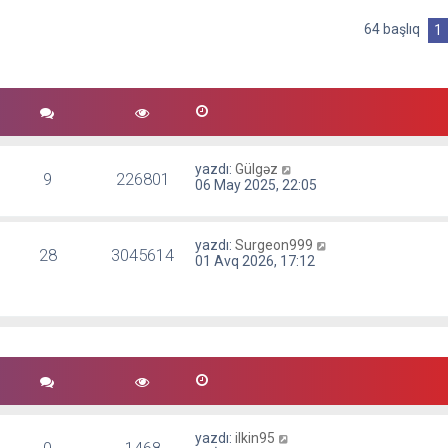
j
ı
64 başlıq
1
g
ö
r
ü
n
t
ü
l
e
yazdı:
Gülgəz
9
226801
06 May 2025, 22:05
yazdı:
Surgeon999
28
3045614
01 Avq 2026, 17:12
yazdı:
ilkin95