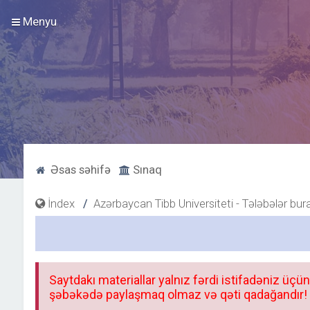
Menyu
Əsas səhifə
Sınaq
İndex
Azərbaycan Tibb Universiteti - Tələbələr bur
Saytdakı materiallar yalnız fərdi istifadəniz üçün
şəbəkədə paylaşmaq olmaz və qəti qadağandır! F