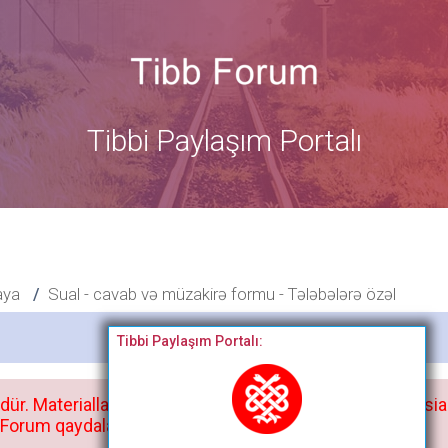
Tibbi Paylaşım Portalı
aya
Sual - cavab və müzakirə formu - Tələbələrə özəl
Bitdi
Tibbi Paylaşım Portalı:
dür. Materialları istisnasız heç bir qrupda, saytda və sosia
orum qaydaları ilə mütləq tanış olun: