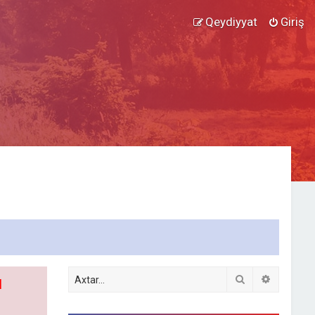
Qeydiyyat
Giriş
Axtar
Detallı ax
l