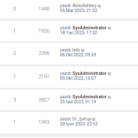
yazdı:
Abdullahbey
0
1440
05 Mar 2023, 21:33
yazdı:
SysAdminstrator
1
1926
18 Yan 2023, 17:32
yazdı:
leilo
2
2396
06 Okt 2022, 09:59
yazdı:
SysAdminstrator
1
2197
05 Okt 2022, 15:07
yazdı:
SysAdminstrator
3
2827
25 İyul 2022, 01:14
yazdı:
Dr_Şəfiqə
1
1993
20 İyun 2022, 22:52