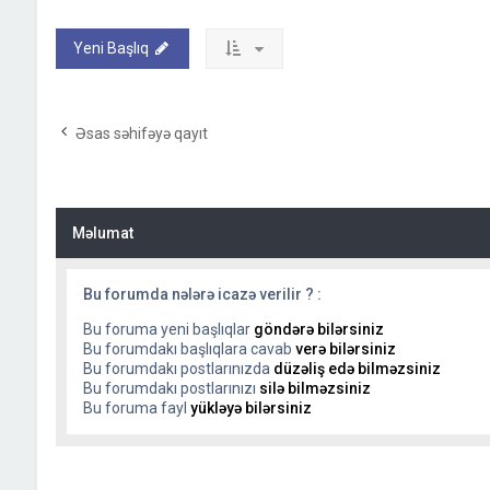
Yeni Başlıq
Əsas səhifəyə qayıt
Məlumat
Bu forumda nələrə icazə verilir ? :
Bu foruma yeni başlıqlar
göndərə bilərsiniz
Bu forumdakı başlıqlara cavab
verə bilərsiniz
Bu forumdakı postlarınızda
düzəliş edə bilməzsiniz
Bu forumdakı postlarınızı
silə bilməzsiniz
Bu foruma fayl
yükləyə bilərsiniz