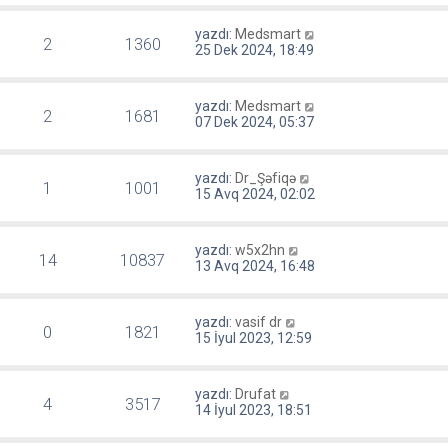
yazdı:
Medsmart
2
1360
25 Dek 2024, 18:49
yazdı:
Medsmart
2
1681
07 Dek 2024, 05:37
yazdı:
Dr_Şəfiqə
1
1001
15 Avq 2024, 02:02
yazdı:
w5x2hn
14
10837
13 Avq 2024, 16:48
yazdı:
vasif dr
0
1821
15 İyul 2023, 12:59
yazdı:
Drufat
4
3517
14 İyul 2023, 18:51