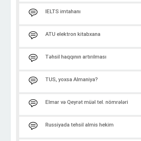
IELTS imtahanı
ATU elektron kitabxana
Təhsil haqqının artırılması
TUS, yoxsa Almaniya?
Elmar və Qeyrət müəl tel. nömrələri
Russiyada tehsil almis hekim