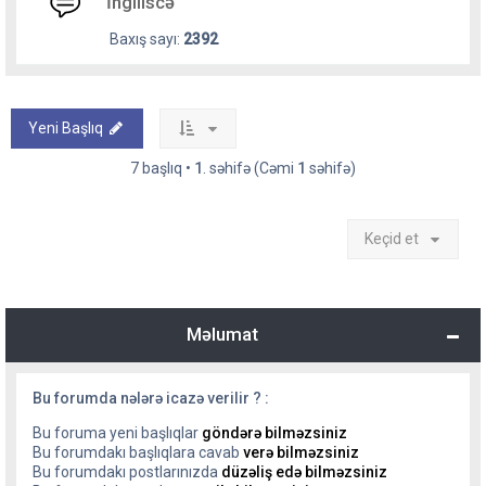
İngiliscə
Baxış sayı:
2392
Yeni Başlıq
7 başlıq •
1
. səhifə (Cəmi
1
səhifə)
Keçid et
Məlumat
Bu forumda nələrə icazə verilir ? :
Bu foruma yeni başlıqlar
göndərə bilməzsiniz
Bu forumdakı başlıqlara cavab
verə bilməzsiniz
Bu forumdakı postlarınızda
düzəliş edə bilməzsiniz