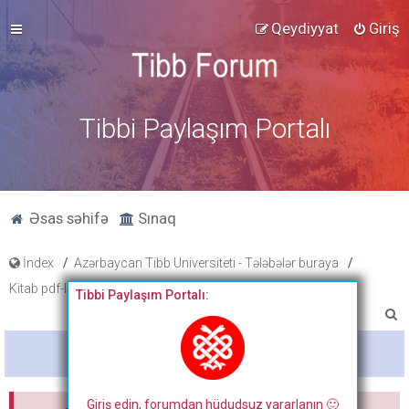
Qeydiyyat
Giriş
Tibbi Paylaşım Portalı
Əsas səhifə
Sınaq
İndex
Azərbaycan Tibb Universiteti - Tələbələr buraya
Kitab pdf-ləri, tibbi fənlər üzrə slayd və paylaşımlar
Tibbi Paylaşım Portalı:
A
x
Bitdi
t
a
Giriş edin, forumdan hüdudsuz yararlanın 🙂