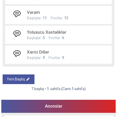
Vərəm
Başlıqlar:
11
Postlar:
13
Yoluxucu Xəstəliklər
Başlıqlar:
5
Postlar:
6
Xarici Dillər
Başlıqlar:
9
Postlar:
9
Yeni Başlıq
7 başlıq •
1
. səhifə (Cəmi
1
səhifə)
Anonslar