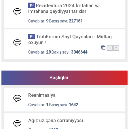
Rezidentura 2024 İmtahan və
imtahana qeydiyyat tarixləri
Cavablar:
9
Baxış sayı:
227161
TibbForum Sayt Qaydaları - Mütləq
oxuyun !
1
2
Cavablar:
28
Baxış sayı:
3046644
Başlıqlar
Reanimasiya
Cavablar:
1
Baxış sayı:
1642
Ağız üz çənə cərrahiyyəsi