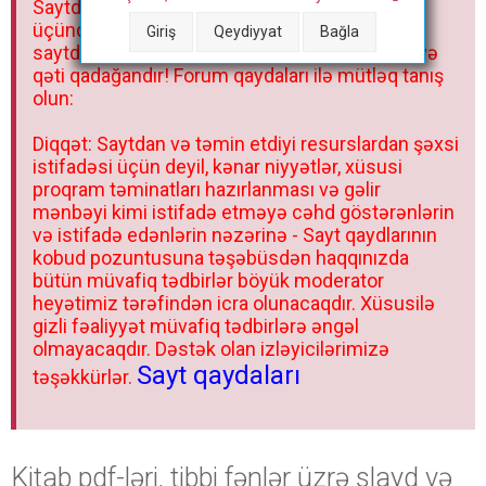
Saytdakı materiallar yalnız fərdi istifadəniz
r
üçündür. Materialları istisnasız heç bir qrupda,
Giriş
Qeydiyyat
Bağla
saytda və sosial şəbəkədə paylaşmaq olmaz və
qəti qadağandır! Forum qaydaları ilə mütləq tanış
olun:
Diqqət: Saytdan və təmin etdiyi resurslardan şəxsi
istifadəsi üçün deyil, kənar niyyətlər, xüsusi
proqram təminatları hazırlanması və gəlir
mənbəyi kimi istifadə etməyə cəhd göstərənlərin
və istifadə edənlərin nəzərinə - Sayt qaydlarının
kobud pozuntusuna təşəbüsdən haqqınızda
bütün müvafiq tədbirlər böyük moderator
heyətimiz tərəfindən icra olunacaqdır. Xüsusilə
gizli fəaliyyət müvafiq tədbirlərə əngəl
olmayacaqdır. Dəstək olan izləyicilərimizə
Sayt qaydaları
təşəkkürlər.
Kitab pdf-ləri, tibbi fənlər üzrə slayd və