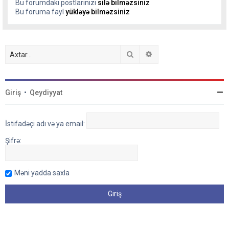
Bu forumdakı postlarınızı
silə bilməzsiniz
Bu foruma fayl
yükləyə bilməzsiniz
Axtar
Detallı axtarış
Giriş
•
Qeydiyyat
İstifadəçi adı və ya email:
Şifrə:
Məni yadda saxla