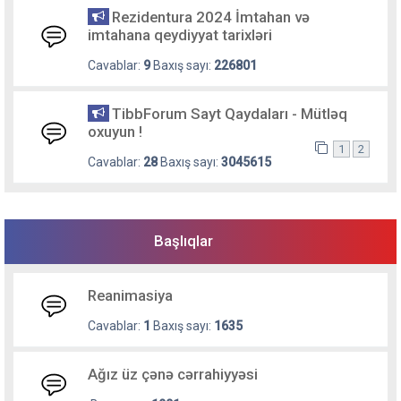
Rezidentura 2024 İmtahan və
imtahana qeydiyyat tarixləri
Cavablar:
9
Baxış sayı:
226801
TibbForum Sayt Qaydaları - Mütləq
oxuyun !
1
2
Cavablar:
28
Baxış sayı:
3045615
Başlıqlar
Reanimasiya
Cavablar:
1
Baxış sayı:
1635
Ağız üz çənə cərrahiyyəsi