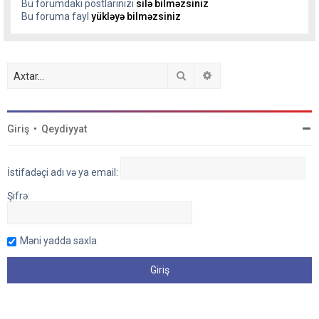
Bu forumdakı postlarınızı
silə bilməzsiniz
Bu foruma fayl
yükləyə bilməzsiniz
Axtar
Detallı axtarış
Giriş
•
Qeydiyyat
İstifadəçi adı və ya email:
Şifrə:
Məni yadda saxla