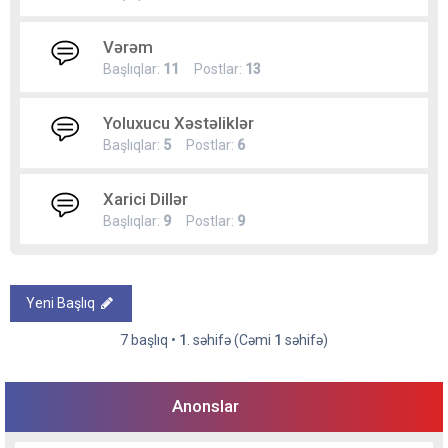
Vərəm
Başlıqlar:
11
Postlar:
13
Yoluxucu Xəstəliklər
Başlıqlar:
5
Postlar:
6
Xarici Dillər
Başlıqlar:
9
Postlar:
9
Yeni Başlıq
7 başlıq •
1
. səhifə (Cəmi
1
səhifə)
Anonslar