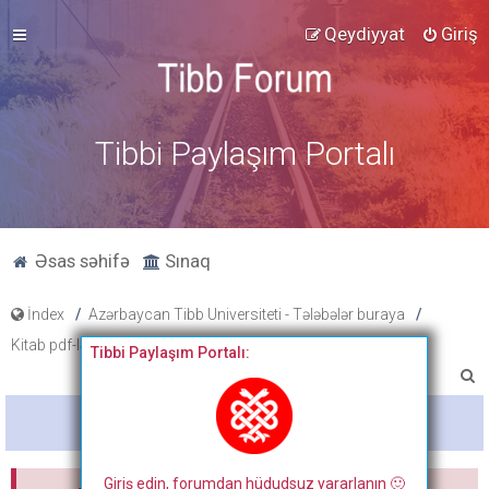
Qeydiyyat
Giriş
Tibbi Paylaşım Portalı
Əsas səhifə
Sınaq
İndex
Azərbaycan Tibb Universiteti - Tələbələr buraya
Kitab pdf-ləri, tibbi fənlər üzrə slayd və paylaşımlar
Tibbi Paylaşım Portalı:
A
x
Bitdi
t
a
Giriş edin, forumdan hüdudsuz yararlanın 🙂