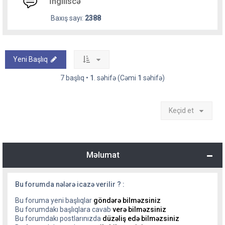
İngiliscə
Baxış sayı:
2388
Yeni Başlıq
7 başlıq •
1
. səhifə (Cəmi
1
səhifə)
Keçid et
Məlumat
Bu forumda nələrə icazə verilir ? :
Bu foruma yeni başlıqlar
göndərə bilməzsiniz
Bu forumdakı başlıqlara cavab
verə bilməzsiniz
Bu forumdakı postlarınızda
düzəliş edə bilməzsiniz