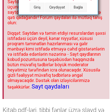
Saytdakı materiallar yalnız fərdi istifadəniz
r
üçündür. Materialları istisnasız heç bir qrupda,
Giriş
Qeydiyyat
Bağla
saytda və sosial şəbəkədə paylaşmaq olmaz və
qəti qadağandır! Forum qaydaları ilə mütləq tanış
olun:
Diqqət: Saytdan və təmin etdiyi resurslardan şəxsi
istifadəsi üçün deyil, kənar niyyətlər, xüsusi
proqram təminatları hazırlanması və gəlir
mənbəyi kimi istifadə etməyə cəhd göstərənlərin
və istifadə edənlərin nəzərinə - Sayt qaydlarının
kobud pozuntusuna təşəbüsdən haqqınızda
bütün müvafiq tədbirlər böyük moderator
heyətimiz tərəfindən icra olunacaqdır. Xüsusilə
gizli fəaliyyət müvafiq tədbirlərə əngəl
olmayacaqdır. Dəstək olan izləyicilərimizə
Sayt qaydaları
təşəkkürlər.
Kitab pdf-ləri, tibbi fənlər üzrə slayd və