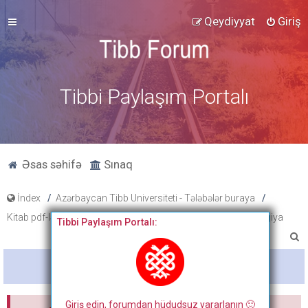
Qeydiyyat
Giriş
Tibbi Paylaşım Portalı
Əsas səhifə
Sınaq
İndex
Azərbaycan Tibb Universiteti - Tələbələr buraya
Kitab pdf-ləri, tibbi fənlər üzrə slayd və paylaşımlar
Histologiya
Tibbi Paylaşım Portalı:
A
x
Bitdi
t
a
Giriş edin, forumdan hüdudsuz yararlanın 🙂