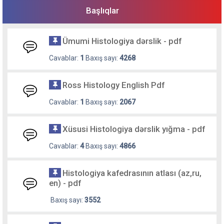
Başlıqlar
Ümumi Histologiya dərslik - pdf
Cavablar:
1
Baxış sayı:
4268
Ross Histology English Pdf
Cavablar:
1
Baxış sayı:
2067
Xüsusi Histologiya dərslik yığma - pdf
Cavablar:
4
Baxış sayı:
4866
Histologiya kafedrasının atlası (az,ru,
en) - pdf
Baxış sayı:
3552