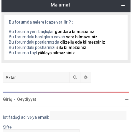
Məlumat
Bu forumda nələrə icazə verilir ? :
Bu foruma yeni başlıqlar
göndərə bilməzsiniz
Bu forumdakı başlıqlara cavab
verə bilməzsiniz
Bu forumdakı postlarınızda
düzəliş edə bilməzsiniz
Bu forumdakı postlarınızı
silə bilməzsiniz
Bu foruma fayl
yükləyə bilməzsiniz
Axtar
Detallı axtarış
Giriş
•
Qeydiyyat
İstifadəçi adı və ya email:
Şifrə: