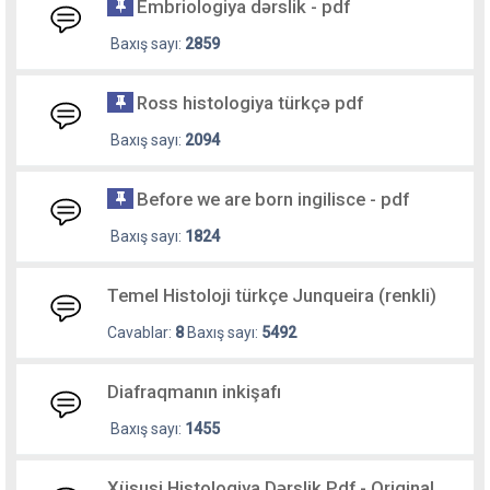
Embriologiya dərslik - pdf
Baxış sayı:
2859
Ross histologiya türkçə pdf
Baxış sayı:
2094
Before we are born ingilisce - pdf
Baxış sayı:
1824
Temel Histoloji türkçe Junqueira (renkli)
Cavablar:
8
Baxış sayı:
5492
Diafraqmanın inkişafı
Baxış sayı:
1455
Xüsusi Histologiya Dərslik Pdf - Original