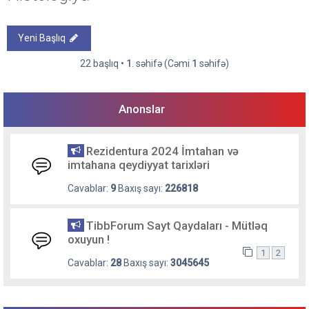
Yeni Başlıq
22 başlıq •
1
. səhifə (Cəmi
1
səhifə)
Anonslar
Rezidentura 2024 İmtahan və
imtahana qeydiyyat tarixləri
Cavablar:
9
Baxış sayı:
226818
TibbForum Sayt Qaydaları - Mütləq
oxuyun !
1
2
Cavablar:
28
Baxış sayı:
3045645