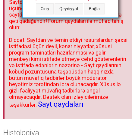
Saytdakı materiallar yalnız fərdi istifadəniz
r
üçündür. Materialları istisnasız heç bir qrupda,
Giriş
Qeydiyyat
Bağla
saytda və sosial şəbəkədə paylaşmaq olmaz və
qəti qadağandır! Forum qaydaları ilə mütləq tanış
olun:
Diqqət: Saytdan və təmin etdiyi resurslardan şəxsi
istifadəsi üçün deyil, kənar niyyətlər, xüsusi
proqram təminatları hazırlanması və gəlir
mənbəyi kimi istifadə etməyə cəhd göstərənlərin
və istifadə edənlərin nəzərinə - Sayt qaydlarının
kobud pozuntusuna təşəbüsdən haqqınızda
bütün müvafiq tədbirlər böyük moderator
heyətimiz tərəfindən icra olunacaqdır. Xüsusilə
gizli fəaliyyət müvafiq tədbirlərə əngəl
olmayacaqdır. Dəstək olan izləyicilərimizə
Sayt qaydaları
təşəkkürlər.
Histologiya