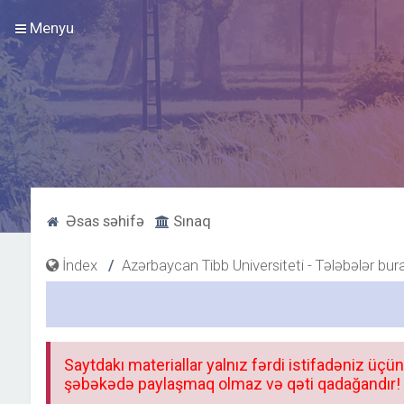
Menyu
Əsas səhifə
Sınaq
İndex
Azərbaycan Tibb Universiteti - Tələbələr bur
Saytdakı materiallar yalnız fərdi istifadəniz üçün
şəbəkədə paylaşmaq olmaz və qəti qadağandır! F