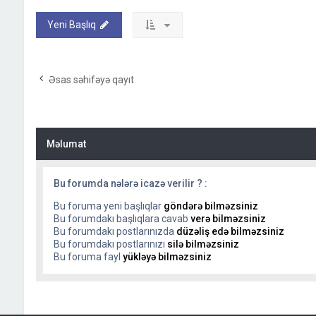
Yeni Başlıq
Əsas səhifəyə qayıt
Məlumat
Bu forumda nələrə icazə verilir ? :
Bu foruma yeni başlıqlar
göndərə bilməzsiniz
Bu forumdakı başlıqlara cavab
verə bilməzsiniz
Bu forumdakı postlarınızda
düzəliş edə bilməzsiniz
Bu forumdakı postlarınızı
silə bilməzsiniz
Bu foruma fayl
yükləyə bilməzsiniz