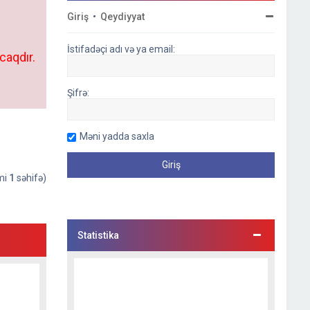
Giriş
•
Qeydiyyat
İstifadəçi adı və ya email:
caqdır.
Şifrə:
Məni yadda saxla
əmi
1
səhifə)
Statistika