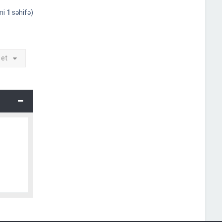
əmi
1
səhifə)
 et