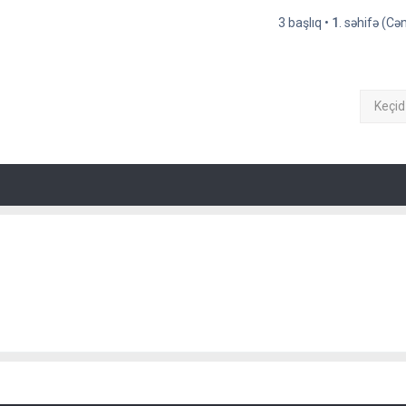
3 başlıq •
1
. səhifə (C
Keçid