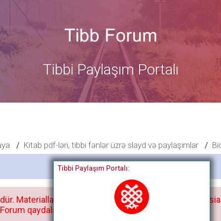
Tibbi Paylaşım Portalı
aya
Kitab pdf-ləri, tibbi fənlər üzrə slayd və paylaşımlar
Bi
Bitdi
Tibbi Paylaşım Portalı:
dür. Materialları istisnasız heç bir qrupda, saytda və sosia
orum qaydaları ilə mütləq tanış olun: