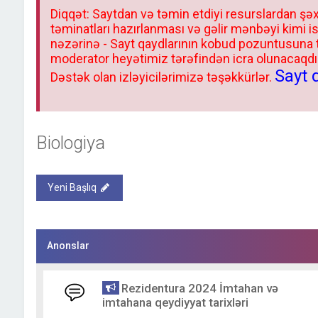
Diqqət: Saytdan və təmin etdiyi resurslardan şəx
təminatları hazırlanması və gəlir mənbəyi kimi i
nəzərinə - Sayt qaydlarının kobud pozuntusuna
moderator heyətimiz tərəfindən icra olunacaqdır.
Sayt 
Dəstək olan izləyicilərimizə təşəkkürlər.
Biologiya
Yeni Başlıq
Anonslar
Rezidentura 2024 İmtahan və
imtahana qeydiyyat tarixləri