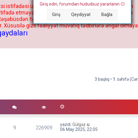
Giriş edin, forumdan hüdudsuz yararlanın 🙂
si istifadəsi üçün deyil, kənar niyyətlər, xüsusi proqram
stifadə etməyə cəhd göstərənlərin və istifadə edənlərin
Giriş
Qeydiyyat
Bağla
 təşəbüsdən haqqınızda bütün müvafiq tədbirlər böyük
 Xüsusilə gizli fəaliyyət müvafiq tədbirlərə əngəl olmaya
qaydaları
3 başlıq •
1
. səhifə (C
yazdı:
Gülgəz
9
226909
06 May 2025, 22:05