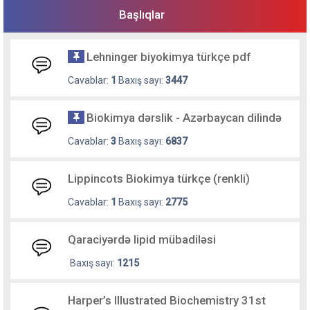
Başlıqlar
Lehninger biyokimya türkçe pdf
Cavablar:
1
Baxış sayı:
3447
Biokimya dərslik - Azərbaycan dilində
Cavablar:
3
Baxış sayı:
6837
Lippincots Biokimya türkçe (renkli)
Cavablar:
1
Baxış sayı:
2775
Qaraciyərdə lipid mübadiləsi
Baxış sayı:
1215
Harper’s Illustrated Biochemistry 31st