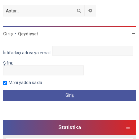
Axtar
Detallı axtarış
Giriş
•
Qeydiyyat
İstifadəçi adı və ya email:
Şifrə:
Məni yadda saxla
Statistika