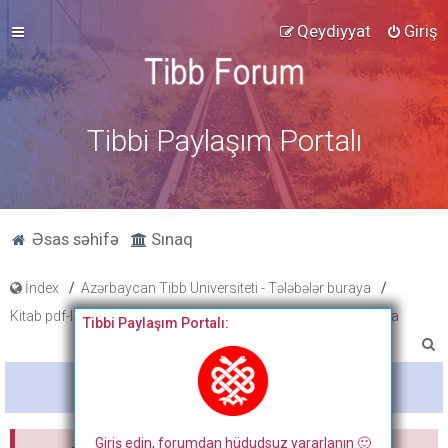
Qeydiyyat
Giriş
Tibbi Paylaşım Portalı
Əsas səhifə
Sınaq
İndex
Azərbaycan Tibb Universiteti - Tələbələr buraya
Kitab pdf-ləri, tibbi fənlər üzrə slayd və paylaşımlar
Biokimya
Tibbi Paylaşım Portalı:
A
x
Bitdi
t
a
Giriş edin, forumdan hüdudsuz yararlanın 🙂