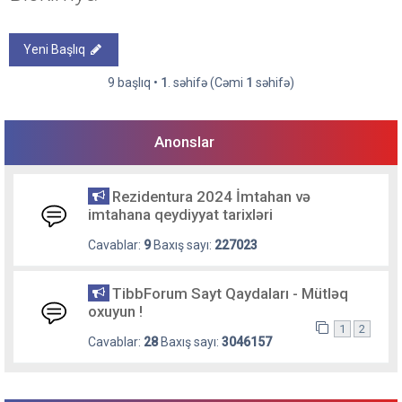
Yeni Başlıq
9 başlıq •
1
. səhifə (Cəmi
1
səhifə)
Anonslar
Rezidentura 2024 İmtahan və
imtahana qeydiyyat tarixləri
Cavablar:
9
Baxış sayı:
227023
TibbForum Sayt Qaydaları - Mütləq
oxuyun !
1
2
Cavablar:
28
Baxış sayı:
3046157