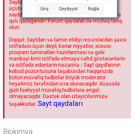
Saytdakı materiallar yalnız fərdi istifadəniz
r
üçündür. Materialları istisnasız heç bir qrupda,
Giriş
Qeydiyyat
Bağla
saytda və sosial şəbəkədə paylaşmaq olmaz və
qəti qadağandır! Forum qaydaları ilə mütləq tanış
olun:
Diqqət: Saytdan və təmin etdiyi resurslardan şəxsi
istifadəsi üçün deyil, kənar niyyətlər, xüsusi
proqram təminatları hazırlanması və gəlir
mənbəyi kimi istifadə etməyə cəhd göstərənlərin
və istifadə edənlərin nəzərinə - Sayt qaydlarının
kobud pozuntusuna təşəbüsdən haqqınızda
bütün müvafiq tədbirlər böyük moderator
heyətimiz tərəfindən icra olunacaqdır. Xüsusilə
gizli fəaliyyət müvafiq tədbirlərə əngəl
olmayacaqdır. Dəstək olan izləyicilərimizə
Sayt qaydaları
təşəkkürlər.
Biokimya