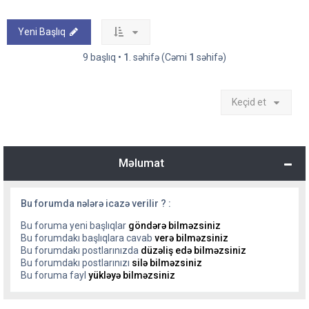
Yeni Başlıq
9 başlıq •
1
. səhifə (Cəmi
1
səhifə)
Keçid et
Məlumat
Bu forumda nələrə icazə verilir ? :
Bu foruma yeni başlıqlar
göndərə bilməzsiniz
Bu forumdakı başlıqlara cavab
verə bilməzsiniz
Bu forumdakı postlarınızda
düzəliş edə bilməzsiniz
Bu forumdakı postlarınızı
silə bilməzsiniz
Bu foruma fayl
yükləyə bilməzsiniz