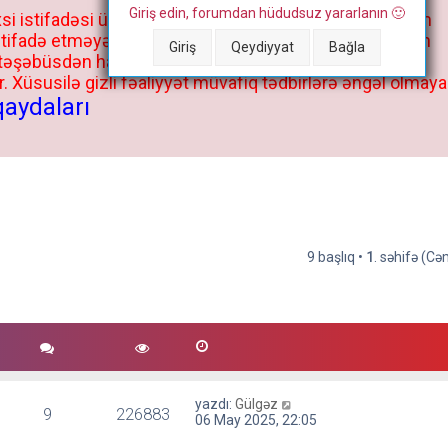
Giriş edin, forumdan hüdudsuz yararlanın 🙂
si istifadəsi üçün deyil, kənar niyyətlər, xüsusi proqram
stifadə etməyə cəhd göstərənlərin və istifadə edənlərin
Giriş
Qeydiyyat
Bağla
 təşəbüsdən haqqınızda bütün müvafiq tədbirlər böyük
 Xüsusilə gizli fəaliyyət müvafiq tədbirlərə əngəl olmaya
qaydaları
9 başlıq •
1
. səhifə (C
yazdı:
Gülgəz
9
226883
06 May 2025, 22:05