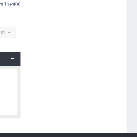
əmi
1
səhifə)
 et