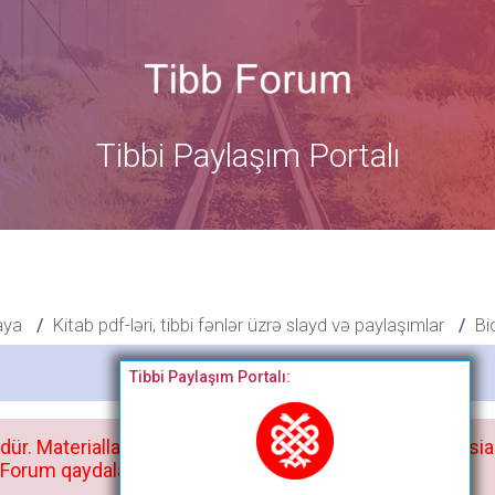
Tibbi Paylaşım Portalı
aya
Kitab pdf-ləri, tibbi fənlər üzrə slayd və paylaşımlar
Bi
Bitdi
Tibbi Paylaşım Portalı:
dür. Materialları istisnasız heç bir qrupda, saytda və sosia
orum qaydaları ilə mütləq tanış olun: