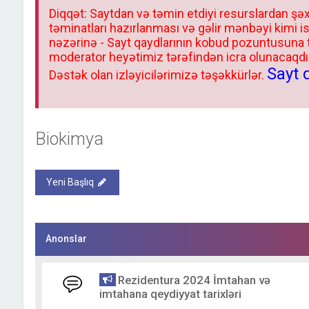
Diqqət: Saytdan və təmin etdiyi resurslardan şəx
təminatları hazırlanması və gəlir mənbəyi kimi i
nəzərinə - Sayt qaydlarının kobud pozuntusuna
moderator heyətimiz tərəfindən icra olunacaqdır.
Sayt 
Dəstək olan izləyicilərimizə təşəkkürlər.
Biokimya
Yeni Başlıq
Anonslar
Rezidentura 2024 İmtahan və
imtahana qeydiyyat tarixləri