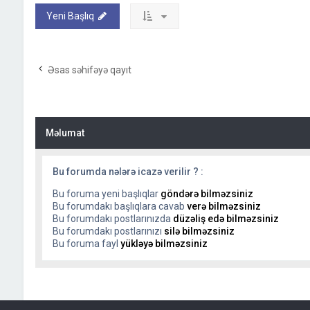
Yeni Başlıq
Əsas səhifəyə qayıt
Məlumat
Bu forumda nələrə icazə verilir ? :
Bu foruma yeni başlıqlar
göndərə bilməzsiniz
Bu forumdakı başlıqlara cavab
verə bilməzsiniz
Bu forumdakı postlarınızda
düzəliş edə bilməzsiniz
Bu forumdakı postlarınızı
silə bilməzsiniz
Bu foruma fayl
yükləyə bilməzsiniz