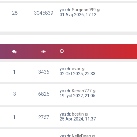
yazdı:
Surgeon999
28
3045839
01 Avq 2026, 17:12
yazdı:
avar
1
3436
02 Okt 2025, 22:33
yazdı:
Kenan777
3
6825
19 İyul 2022, 21:05
yazdı:
bcetin
1
2767
25 Apr 2024, 11:37
yazdı:
NellyDean