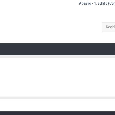
9 başlıq •
1
. səhifə (C
Keçid