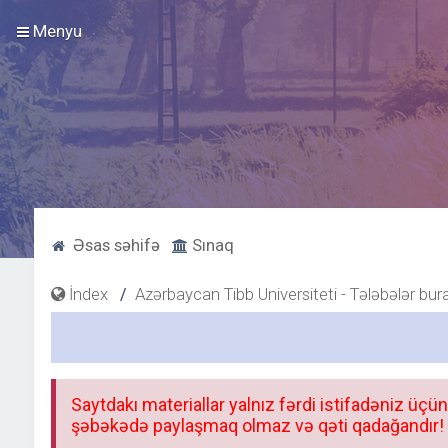
Menyu
Əsas səhifə
Sınaq
İndex
Azərbaycan Tibb Universiteti - Tələbələr bur
Saytdakı materiallar yalnız fərdi istifadəniz üçün
şəbəkədə paylaşmaq olmaz və qəti qadağandır! F