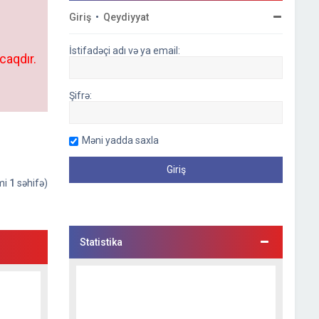
Giriş
•
Qeydiyyat
İstifadəçi adı və ya email:
caqdır.
Şifrə:
Məni yadda saxla
əmi
1
səhifə)
Statistika