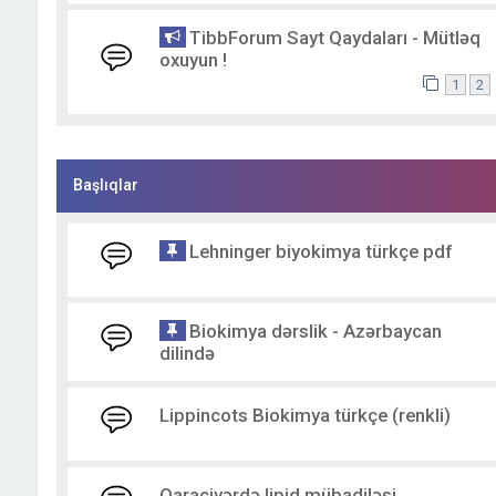
TibbForum Sayt Qaydaları - Mütləq
oxuyun !
1
2
Başlıqlar
Lehninger biyokimya türkçe pdf
Biokimya dərslik - Azərbaycan
dilində
Lippincots Biokimya türkçe (renkli)
Qaraciyərdə lipid mübadiləsi