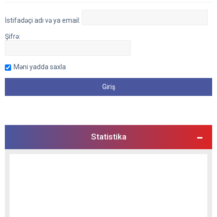
İstifadəçi adı və ya email:
Şifrə:
Məni yadda saxla
Statistika