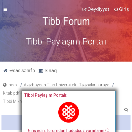
Qeydiyyat
Giriş
Tibbi Paylaşım Portalı
Əsas səhifə
Sınaq
İndex
Azərbaycan Tibb Universiteti - Tələbələr buraya
Kitab pdf-ləri, tibbi fənlər üzrə slayd və paylaşımlar
Tibbi Paylaşım Portalı:
Tibbi Mikrobiologiya
A
x
Bitdi
t
Giriş edin, forumdan hüdudsuz yararlanın 🙂