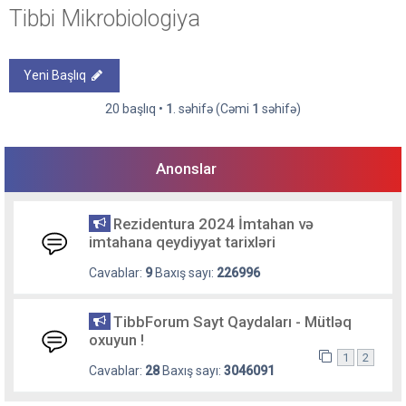
Tibbi Mikrobiologiya
Yeni Başlıq
20 başlıq •
1
. səhifə (Cəmi
1
səhifə)
Anonslar
Rezidentura 2024 İmtahan və
imtahana qeydiyyat tarixləri
Cavablar:
9
Baxış sayı:
226996
TibbForum Sayt Qaydaları - Mütləq
oxuyun !
1
2
Cavablar:
28
Baxış sayı:
3046091