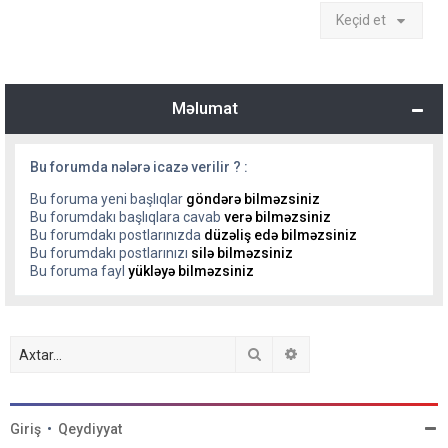
Keçid et
Məlumat
Bu forumda nələrə icazə verilir ? :
Bu foruma yeni başlıqlar
göndərə bilməzsiniz
Bu forumdakı başlıqlara cavab
verə bilməzsiniz
Bu forumdakı postlarınızda
düzəliş edə bilməzsiniz
Bu forumdakı postlarınızı
silə bilməzsiniz
Bu foruma fayl
yükləyə bilməzsiniz
Axtar
Detallı axtarış
Giriş
•
Qeydiyyat