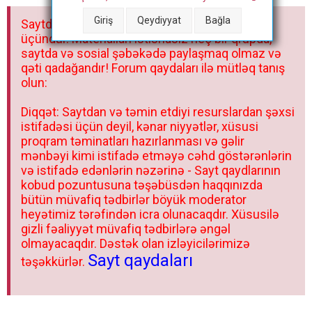
a
Giriş
Qeydiyyat
Bağla
Saytdakı materiallar yalnız fərdi istifadəniz
r
üçündür. Materialları istisnasız heç bir qrupda,
saytda və sosial şəbəkədə paylaşmaq olmaz və
qəti qadağandır! Forum qaydaları ilə mütləq tanış
olun:
Diqqət: Saytdan və təmin etdiyi resurslardan şəxsi
istifadəsi üçün deyil, kənar niyyətlər, xüsusi
proqram təminatları hazırlanması və gəlir
mənbəyi kimi istifadə etməyə cəhd göstərənlərin
və istifadə edənlərin nəzərinə - Sayt qaydlarının
kobud pozuntusuna təşəbüsdən haqqınızda
bütün müvafiq tədbirlər böyük moderator
heyətimiz tərəfindən icra olunacaqdır. Xüsusilə
gizli fəaliyyət müvafiq tədbirlərə əngəl
olmayacaqdır. Dəstək olan izləyicilərimizə
Sayt qaydaları
təşəkkürlər.