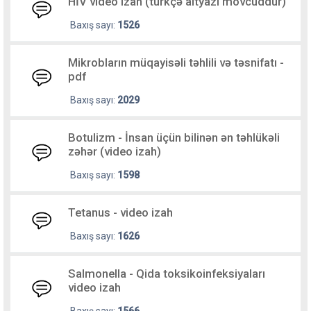
HİV video izah (türkçə altyazı mövcuddur)
Baxış sayı:
1526
Mikrobların müqayisəli təhlili və təsnifatı -
pdf
Baxış sayı:
2029
Botulizm - İnsan üçün bilinən ən təhlükəli
zəhər (video izah)
Baxış sayı:
1598
Tetanus - video izah
Baxış sayı:
1626
Salmonella - Qida toksikoinfeksiyaları
video izah