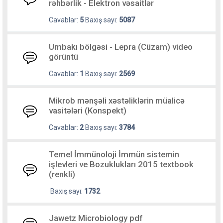
rəhbərlik - Elektron vəsaitlər
Cavablar:
5
Baxış sayı:
5087
Umbakı bölgəsi - Lepra (Cüzam) video
görüntü
Cavablar:
1
Baxış sayı:
2569
Mikrob mənşəli xəstəliklərin müalicə
vasitələri (Konspekt)
Cavablar:
2
Baxış sayı:
3784
Temel İmmünoloji İmmün sistemin
işlevleri ve Bozuklukları 2015 textbook
(renkli)
Baxış sayı:
1732
Jawetz Microbiology pdf