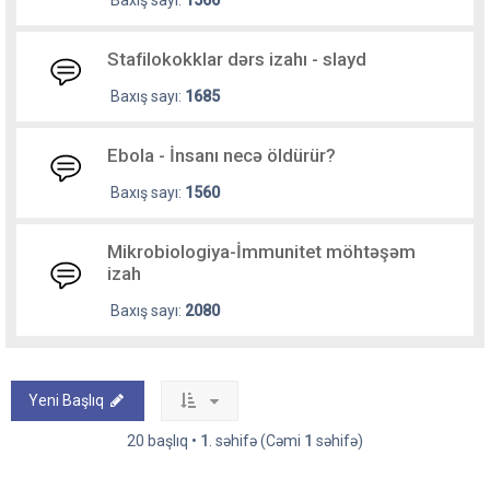
Baxış sayı:
1566
Stafilokokklar dərs izahı - slayd
Baxış sayı:
1685
Ebola - İnsanı necə öldürür?
Baxış sayı:
1560
Mikrobiologiya-İmmunitet möhtəşəm
izah
Baxış sayı:
2080
Yeni Başlıq
20 başlıq •
1
. səhifə (Cəmi
1
səhifə)