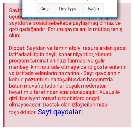
a
Giriş
Qeydiyyat
Bağla
Saytdakı materiallar yalnız fərdi istifadəniz
r
üçündür. Materialları istisnasız heç bir qrupda,
saytda və sosial şəbəkədə paylaşmaq olmaz və
qəti qadağandır! Forum qaydaları ilə mütləq tanış
olun:
Diqqət: Saytdan və təmin etdiyi resurslardan şəxsi
istifadəsi üçün deyil, kənar niyyətlər, xüsusi
proqram təminatları hazırlanması və gəlir
mənbəyi kimi istifadə etməyə cəhd göstərənlərin
və istifadə edənlərin nəzərinə - Sayt qaydlarının
kobud pozuntusuna təşəbüsdən haqqınızda
bütün müvafiq tədbirlər böyük moderator
heyətimiz tərəfindən icra olunacaqdır. Xüsusilə
gizli fəaliyyət müvafiq tədbirlərə əngəl
olmayacaqdır. Dəstək olan izləyicilərimizə
Sayt qaydaları
təşəkkürlər.