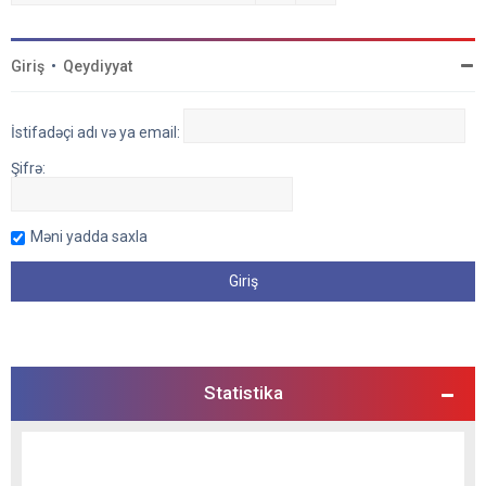
Giriş
•
Qeydiyyat
İstifadəçi adı və ya email:
Şifrə:
Məni yadda saxla
Statistika