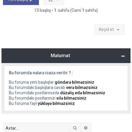
13 başlıq •
1
. səhifə (Cəmi
1
səhifə)
Keçid et
Məlumat
Bu forumda nələrə icazə verilir ? :
Bu foruma yeni başlıqlar
göndərə bilməzsiniz
Bu forumdakı başlıqlara cavab
verə bilməzsiniz
Bu forumdakı postlarınızda
düzəliş edə bilməzsiniz
Bu forumdakı postlarınızı
silə bilməzsiniz
Bu foruma fayl
yükləyə bilməzsiniz
Axtar
Detallı axtarış