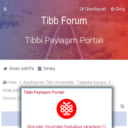
Qeydiyyat
Giriş
Tibbi Paylaşım Portalı
Əsas səhifə
Sınaq
İndex
Azərbaycan Tibb Universiteti - Tələbələr buraya
Kitab pdf-ləri, tibbi fənlər üzrə slayd və paylaşımlar
Tibbi Paylaşım Portalı:
Ümumi Cərrahiyyə
A
x
Bitdi
t
Giriş edin, forumdan hüdudsuz yararlanın 🙂