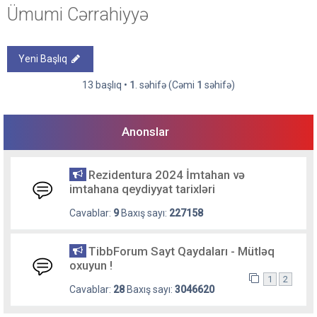
Ümumi Cərrahiyyə
Yeni Başlıq
13 başlıq •
1
. səhifə (Cəmi
1
səhifə)
Anonslar
Rezidentura 2024 İmtahan və
imtahana qeydiyyat tarixləri
Cavablar:
9
Baxış sayı:
227158
TibbForum Sayt Qaydaları - Mütləq
oxuyun !
1
2
Cavablar:
28
Baxış sayı:
3046620