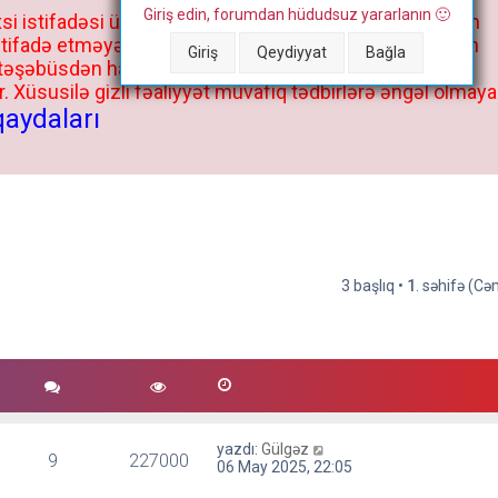
Giriş edin, forumdan hüdudsuz yararlanın 🙂
si istifadəsi üçün deyil, kənar niyyətlər, xüsusi proqram
stifadə etməyə cəhd göstərənlərin və istifadə edənlərin
Giriş
Qeydiyyat
Bağla
 təşəbüsdən haqqınızda bütün müvafiq tədbirlər böyük
 Xüsusilə gizli fəaliyyət müvafiq tədbirlərə əngəl olmaya
qaydaları
3 başlıq •
1
. səhifə (C
yazdı:
Gülgəz
9
227000
06 May 2025, 22:05