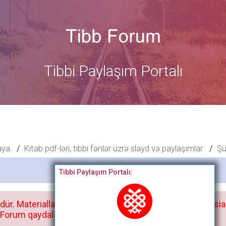
Tibbi Paylaşım Portalı
aya
Kitab pdf-ləri, tibbi fənlər üzrə slayd və paylaşımlar
Şü
Bitdi
Tibbi Paylaşım Portalı:
dür. Materialları istisnasız heç bir qrupda, saytda və sosia
orum qaydaları ilə mütləq tanış olun: