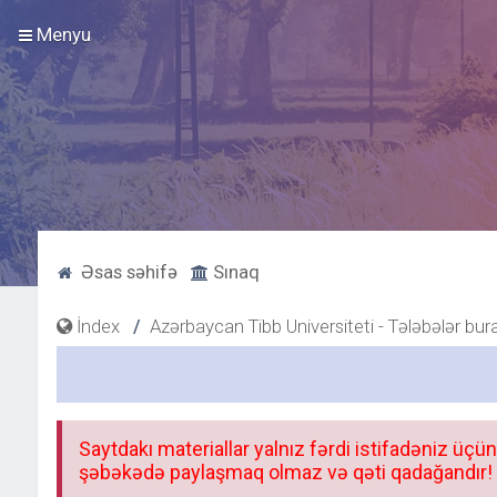
Menyu
Əsas səhifə
Sınaq
İndex
Azərbaycan Tibb Universiteti - Tələbələr bur
Saytdakı materiallar yalnız fərdi istifadəniz üçün
şəbəkədə paylaşmaq olmaz və qəti qadağandır! F