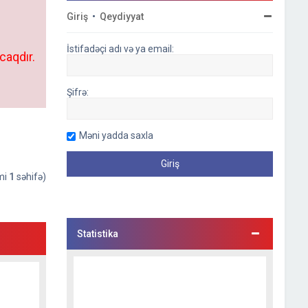
Giriş
•
Qeydiyyat
İstifadəçi adı və ya email:
caqdır.
Şifrə:
Məni yadda saxla
əmi
1
səhifə)
Statistika