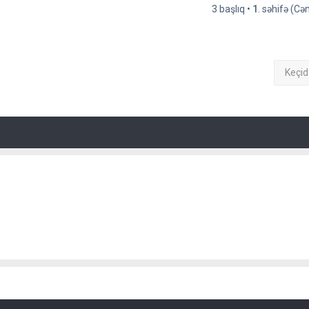
3 başlıq •
1
. səhifə (C
Keçid