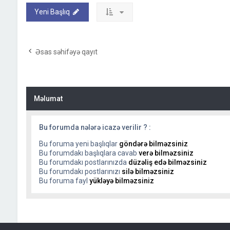
Yeni Başlıq
Əsas səhifəyə qayıt
Məlumat
Bu forumda nələrə icazə verilir ? :
Bu foruma yeni başlıqlar
göndərə bilməzsiniz
Bu forumdakı başlıqlara cavab
verə bilməzsiniz
Bu forumdakı postlarınızda
düzəliş edə bilməzsiniz
Bu forumdakı postlarınızı
silə bilməzsiniz
Bu foruma fayl
yükləyə bilməzsiniz