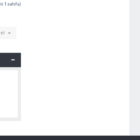
əmi
1
səhifə)
 et