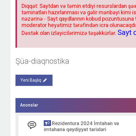
Diqqət: Saytdan və təmin etdiyi resurslardan şəx
təminatları hazırlanması və gəlir mənbəyi kimi i
nəzərinə - Sayt qaydlarının kobud pozuntusuna
moderator heyətimiz tərəfindən icra olunacaqdır.
Sayt 
Dəstək olan izləyicilərimizə təşəkkürlər.
Şüa-diaqnostika
Yeni Başlıq
Anonslar
Rezidentura 2024 İmtahan və
imtahana qeydiyyat tarixləri