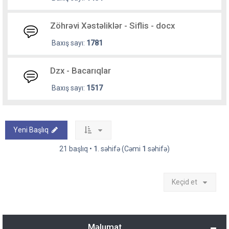
Zöhrəvi Xəstəliklər - Siflis - docx
Baxış sayı:
1781
Dzx - Bacarıqlar
Baxış sayı:
1517
Yeni Başlıq
21 başlıq •
1
. səhifə (Cəmi
1
səhifə)
Keçid et
Məlumat