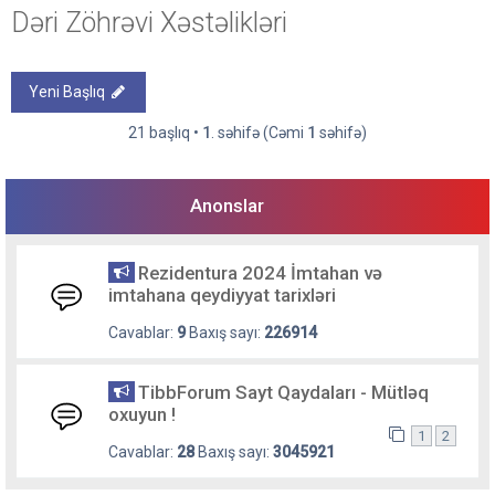
Dəri Zöhrəvi Xəstəlikləri
Yeni Başlıq
21 başlıq •
1
. səhifə (Cəmi
1
səhifə)
Anonslar
Rezidentura 2024 İmtahan və
imtahana qeydiyyat tarixləri
Cavablar:
9
Baxış sayı:
226914
TibbForum Sayt Qaydaları - Mütləq
oxuyun !
1
2
Cavablar:
28
Baxış sayı:
3045921