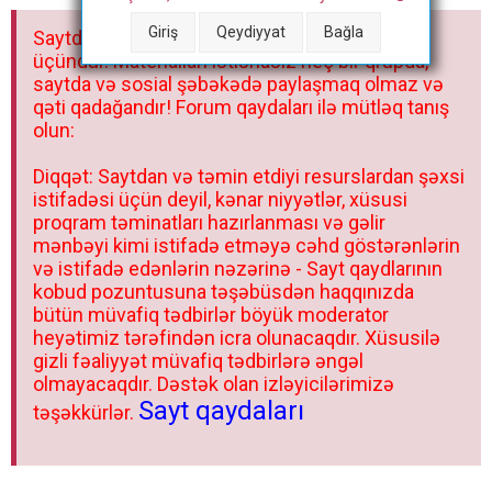
a
Giriş
Qeydiyyat
Bağla
Saytdakı materiallar yalnız fərdi istifadəniz
r
üçündür. Materialları istisnasız heç bir qrupda,
saytda və sosial şəbəkədə paylaşmaq olmaz və
qəti qadağandır! Forum qaydaları ilə mütləq tanış
olun:
Diqqət: Saytdan və təmin etdiyi resurslardan şəxsi
istifadəsi üçün deyil, kənar niyyətlər, xüsusi
proqram təminatları hazırlanması və gəlir
mənbəyi kimi istifadə etməyə cəhd göstərənlərin
və istifadə edənlərin nəzərinə - Sayt qaydlarının
kobud pozuntusuna təşəbüsdən haqqınızda
bütün müvafiq tədbirlər böyük moderator
heyətimiz tərəfindən icra olunacaqdır. Xüsusilə
gizli fəaliyyət müvafiq tədbirlərə əngəl
olmayacaqdır. Dəstək olan izləyicilərimizə
Sayt qaydaları
təşəkkürlər.