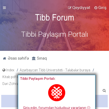
Qeydiyyat
Giriş
Tibbi Paylaşım Portalı
Əsas səhifə
Sınaq
İndex
Azərbaycan Tibb Universiteti - Tələbələr buraya
Kitab pdf-ləri, tibbi fənlər üzrə slayd və paylaşımlar
Tibbi Paylaşım Portalı:
Dəri Zöhrəvi Xəstəlikləri
A
x
Bitdi
t
Giriş edin, forumdan hüdudsuz yararlanın 🙂