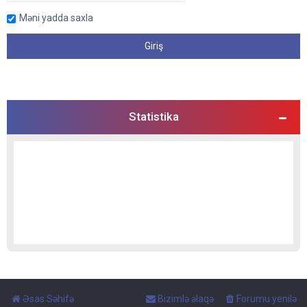
Məni yadda saxla
Statistika
Əsas Səhifə
Bizimlə əlaqə
Forumu yenilə