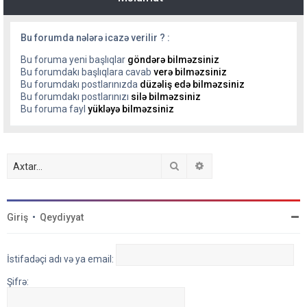
Bu forumda nələrə icazə verilir ? :
Bu foruma yeni başlıqlar
göndərə bilməzsiniz
Bu forumdakı başlıqlara cavab
verə bilməzsiniz
Bu forumdakı postlarınızda
düzəliş edə bilməzsiniz
Bu forumdakı postlarınızı
silə bilməzsiniz
Bu foruma fayl
yükləyə bilməzsiniz
Axtar
Detallı axtarış
Giriş
•
Qeydiyyat
İstifadəçi adı və ya email:
Şifrə: