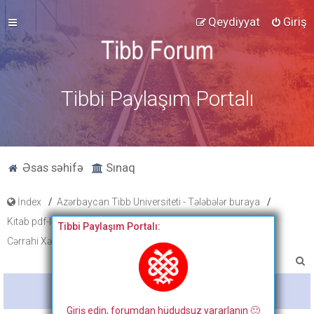
Qeydiyyat
Giriş
Tibbi Paylaşım Portalı
Əsas səhifə
Sınaq
İndex
Azərbaycan Tibb Universiteti - Tələbələr buraya
Kitab pdf-ləri, tibbi fənlər üzrə slayd və paylaşımlar
Tibbi Paylaşım Portalı:
Cərrahi Xəstəliklər
A
x
Bitdi
t
Giriş edin, forumdan hüdudsuz yararlanın 🙂