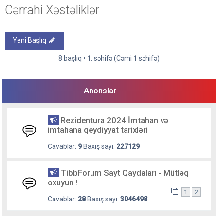
Cərrahi Xəstəliklər
Yeni Başlıq
8 başlıq •
1
. səhifə (Cəmi
1
səhifə)
Anonslar
Rezidentura 2024 İmtahan və
imtahana qeydiyyat tarixləri
Cavablar:
9
Baxış sayı:
227129
TibbForum Sayt Qaydaları - Mütləq
oxuyun !
1
2
Cavablar:
28
Baxış sayı:
3046498