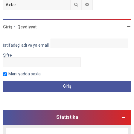
Axtar
Detallı axtarış
Giriş
•
Qeydiyyat
İstifadəçi adı və ya email:
Şifrə:
Məni yadda saxla
Statistika