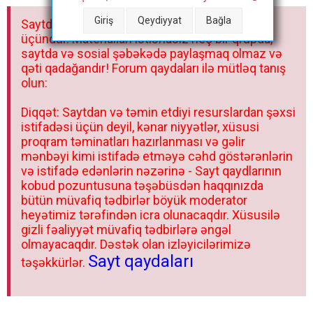
a
Giriş
Qeydiyyat
Bağla
Saytdakı materiallar yalnız fərdi istifadəniz
r
üçündür. Materialları istisnasız heç bir qrupda,
saytda və sosial şəbəkədə paylaşmaq olmaz və
qəti qadağandır! Forum qaydaları ilə mütləq tanış
olun:
Diqqət: Saytdan və təmin etdiyi resurslardan şəxsi
istifadəsi üçün deyil, kənar niyyətlər, xüsusi
proqram təminatları hazırlanması və gəlir
mənbəyi kimi istifadə etməyə cəhd göstərənlərin
və istifadə edənlərin nəzərinə - Sayt qaydlarının
kobud pozuntusuna təşəbüsdən haqqınızda
bütün müvafiq tədbirlər böyük moderator
heyətimiz tərəfindən icra olunacaqdır. Xüsusilə
gizli fəaliyyət müvafiq tədbirlərə əngəl
olmayacaqdır. Dəstək olan izləyicilərimizə
Sayt qaydaları
təşəkkürlər.