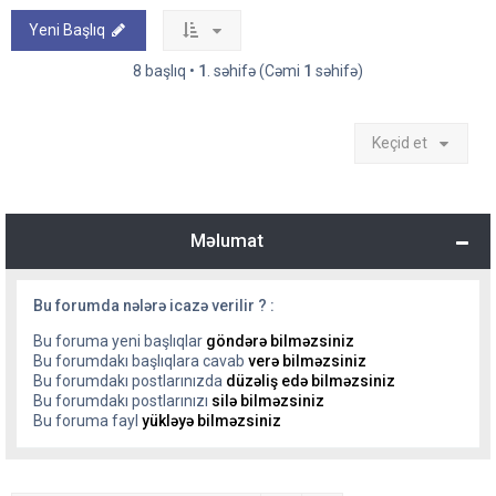
Yeni Başlıq
8 başlıq •
1
. səhifə (Cəmi
1
səhifə)
Keçid et
Məlumat
Bu forumda nələrə icazə verilir ? :
Bu foruma yeni başlıqlar
göndərə bilməzsiniz
Bu forumdakı başlıqlara cavab
verə bilməzsiniz
Bu forumdakı postlarınızda
düzəliş edə bilməzsiniz
Bu forumdakı postlarınızı
silə bilməzsiniz
Bu foruma fayl
yükləyə bilməzsiniz