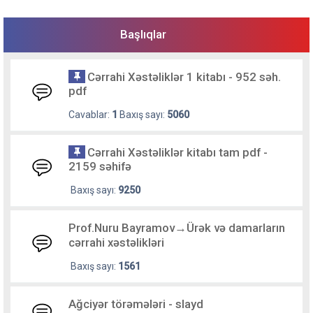
Başlıqlar
Cərrahi Xəstəliklər 1 kitabı - 952 səh.
pdf
Cavablar:
1
Baxış sayı:
5060
Cərrahi Xəstəliklər kitabı tam pdf -
2159 səhifə
Baxış sayı:
9250
Prof.Nuru Bayramov→Ürək və damarların
cərrahi xəstəlikləri
Baxış sayı:
1561
Ağciyər törəmələri - slayd