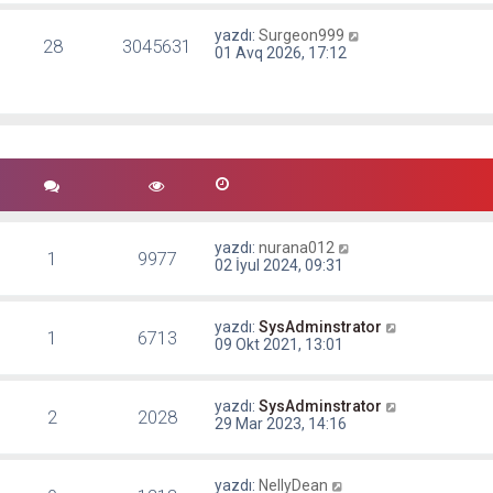
yazdı:
Surgeon999
28
3045631
01 Avq 2026, 17:12
yazdı:
nurana012
1
9977
02 İyul 2024, 09:31
yazdı:
SysAdminstrator
1
6713
09 Okt 2021, 13:01
yazdı:
SysAdminstrator
2
2028
29 Mar 2023, 14:16
yazdı:
NellyDean