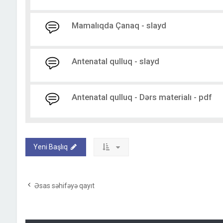
Mamalıqda Çanaq - slayd
Antenatal qulluq - slayd
Antenatal qulluq - Dərs materialı - pdf
Yeni Başlıq
Əsas səhifəyə qayıt