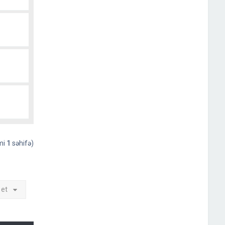
əmi
1
səhifə)
 et