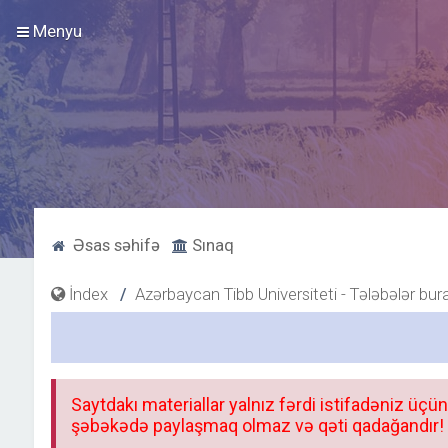
Menyu
Əsas səhifə
Sınaq
İndex
Azərbaycan Tibb Universiteti - Tələbələr bur
Saytdakı materiallar yalnız fərdi istifadəniz üçün
şəbəkədə paylaşmaq olmaz və qəti qadağandır! F