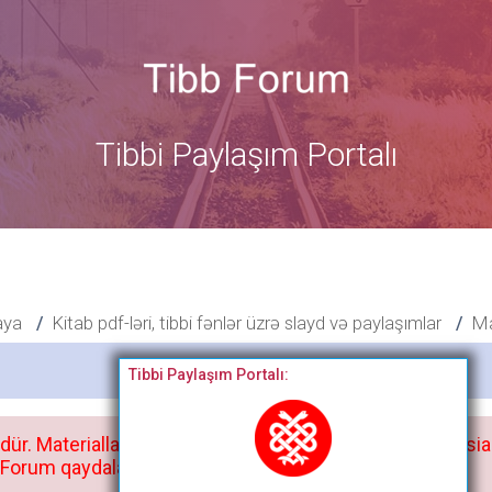
Tibbi Paylaşım Portalı
aya
Kitab pdf-ləri, tibbi fənlər üzrə slayd və paylaşımlar
Ma
Bitdi
Tibbi Paylaşım Portalı:
dür. Materialları istisnasız heç bir qrupda, saytda və sosia
orum qaydaları ilə mütləq tanış olun: