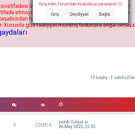
Giriş edin, forumdan hüdudsuz yararlanın 🙂
si istifadəsi üçün deyil, kənar niyyətlər, xüsusi proqram
stifadə etməyə cəhd göstərənlərin və istifadə edənlərin
Giriş
Qeydiyyat
Bağla
 təşəbüsdən haqqınızda bütün müvafiq tədbirlər böyük
 Xüsusilə gizli fəaliyyət müvafiq tədbirlərə əngəl olmaya
qaydaları
13 başlıq •
1
. səhifə (C
yazdı:
Gülgəz
9
226814
06 May 2025, 22:05