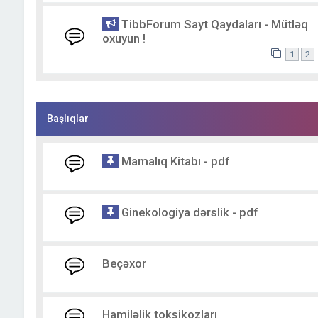
TibbForum Sayt Qaydaları - Mütləq
oxuyun !
1
2
Başlıqlar
Mamalıq Kitabı - pdf
Ginekologiya dərslik - pdf
Beçəxor
Hamiləlik toksikozları