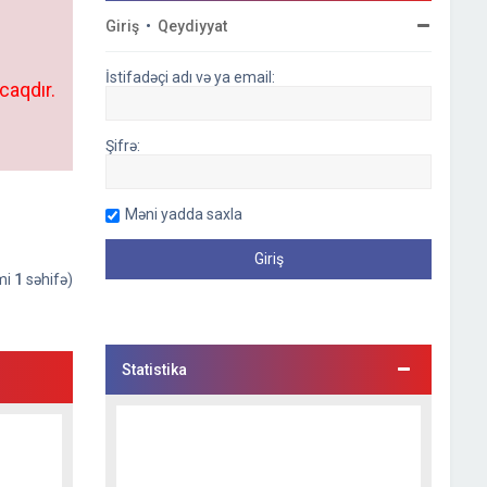
Giriş
•
Qeydiyyat
İstifadəçi adı və ya email:
caqdır.
Şifrə:
Məni yadda saxla
əmi
1
səhifə)
Statistika