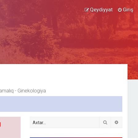
Qeydiyyat
Giriş
malıq - Ginekologiya
Axtar
Detallı ax
l