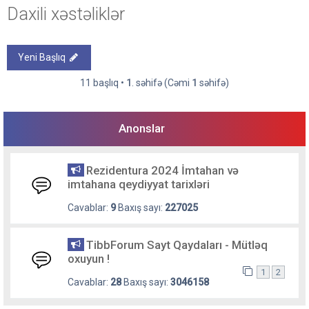
Daxili xəstəliklər
Yeni Başlıq
11 başlıq •
1
. səhifə (Cəmi
1
səhifə)
Anonslar
Rezidentura 2024 İmtahan və
imtahana qeydiyyat tarixləri
Cavablar:
9
Baxış sayı:
227025
TibbForum Sayt Qaydaları - Mütləq
oxuyun !
1
2
Cavablar:
28
Baxış sayı:
3046158