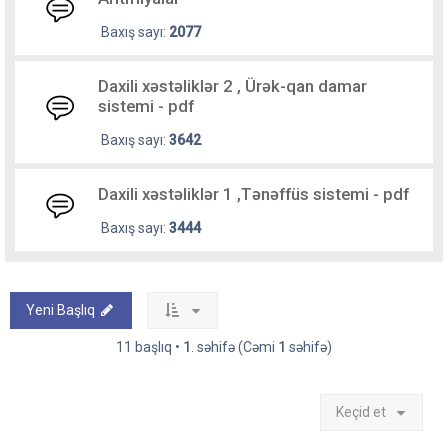
Baxış sayı:
2077
Daxili xəstəliklər 2 , Ürək-qan damar
sistemi - pdf
Baxış sayı:
3642
Daxili xəstəliklər 1 ,Tənəffüs sistemi - pdf
Baxış sayı:
3444
Yeni Başlıq
11 başlıq •
1
. səhifə (Cəmi
1
səhifə)
Keçid et