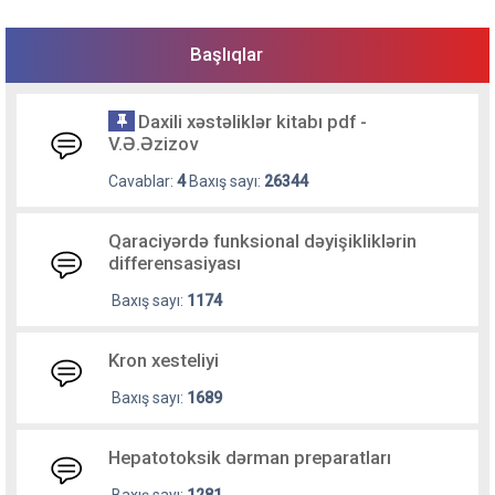
Başlıqlar
Daxili xəstəliklər kitabı pdf -
V.Ə.Əzizov
Cavablar:
4
Baxış sayı:
26344
Qaraciyərdə funksional dəyişikliklərin
differensasiyası
Baxış sayı:
1174
Kron xesteliyi
Baxış sayı:
1689
Hepatotoksik dərman preparatları