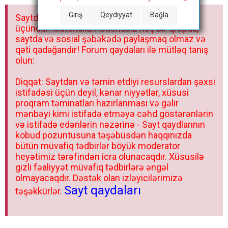
a
Giriş
Qeydiyyat
Bağla
Saytdakı materiallar yalnız fərdi istifadəniz
r
üçündür. Materialları istisnasız heç bir qrupda,
saytda və sosial şəbəkədə paylaşmaq olmaz və
qəti qadağandır! Forum qaydaları ilə mütləq tanış
olun:
Diqqət: Saytdan və təmin etdiyi resurslardan şəxsi
istifadəsi üçün deyil, kənar niyyətlər, xüsusi
proqram təminatları hazırlanması və gəlir
mənbəyi kimi istifadə etməyə cəhd göstərənlərin
və istifadə edənlərin nəzərinə - Sayt qaydlarının
kobud pozuntusuna təşəbüsdən haqqınızda
bütün müvafiq tədbirlər böyük moderator
heyətimiz tərəfindən icra olunacaqdır. Xüsusilə
gizli fəaliyyət müvafiq tədbirlərə əngəl
olmayacaqdır. Dəstək olan izləyicilərimizə
Sayt qaydaları
təşəkkürlər.