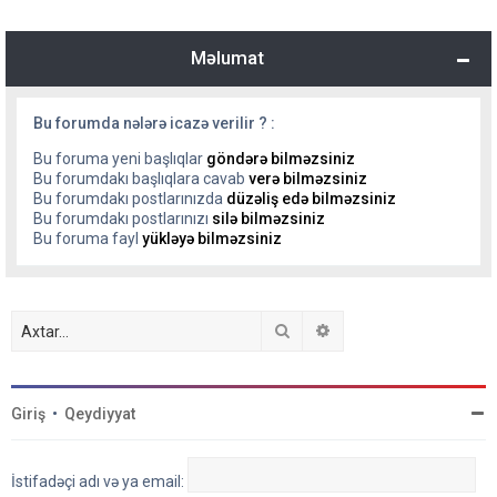
Məlumat
Bu forumda nələrə icazə verilir ? :
Bu foruma yeni başlıqlar
göndərə bilməzsiniz
Bu forumdakı başlıqlara cavab
verə bilməzsiniz
Bu forumdakı postlarınızda
düzəliş edə bilməzsiniz
Bu forumdakı postlarınızı
silə bilməzsiniz
Bu foruma fayl
yükləyə bilməzsiniz
Axtar
Detallı axtarış
Giriş
•
Qeydiyyat
İstifadəçi adı və ya email: