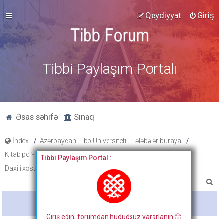
Qeydiyyat
Giriş
Tibbi Paylaşım Portalı
Əsas səhifə
Sınaq
İndex
Azərbaycan Tibb Universiteti - Tələbələr buraya
Kitab pdf-ləri, tibbi fənlər üzrə slayd və paylaşımlar
Tibbi Paylaşım Portalı:
Daxili xəstəliklər
A
x
Bitdi
t
Giriş edin, forumdan hüdudsuz yararlanın 🙂