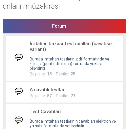
onların müzakirəsi
Forum
İmtahan bazası Test sualları (cavabsız
variant)
Burada imtahan testlərini pdf formatında və
kilidsiz (print edilə bilən) formada yükləyə
bilərsiniz.
Başlıqlar:
15
Postlar:
25
A cavablı testlər
Başlıqlar:
57
Postlar:
77
Test Cavabları
Burada imtahan testlərinin cavabları elektron və
ya şəkil formatında yerləşdirilir.