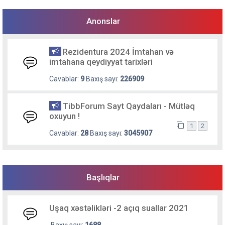
Anonslar
Rezidentura 2024 İmtahan və
imtahana qeydiyyat tarixləri
Cavablar:
9
Baxış sayı:
226909
TibbForum Sayt Qaydaları - Mütləq
oxuyun !
1
2
Cavablar:
28
Baxış sayı:
3045907
Başlıqlar
Uşaq xəstəlikləri -2 açıq suallar 2021