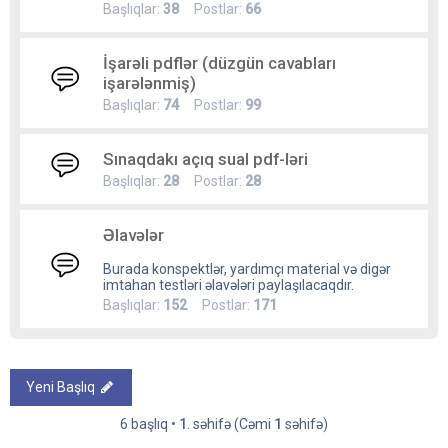
Başlıqlar:
38
Postlar:
66
İşarəli pdflər (düzgün cavabları
işarələnmiş)
Başlıqlar:
74
Postlar:
99
Sınaqdakı açıq sual pdf-ləri
Başlıqlar:
28
Postlar:
28
Əlavələr
Burada konspektlər, yardımçı material və digər
imtahan testləri əlavələri paylaşılacaqdır.
Başlıqlar:
152
Postlar:
171
Yeni Başlıq
6 başlıq •
1
. səhifə (Cəmi
1
səhifə)