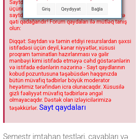
Saytdakı materiallar yalnız fərdi istifadəniz
r
üçündür. Materialları istisnasız heç bir qrupda,
Giriş
Qeydiyyat
Bağla
saytda və sosial şəbəkədə paylaşmaq olmaz və
qəti qadağandır! Forum qaydaları ilə mütləq tanış
olun:
Diqqət: Saytdan və təmin etdiyi resurslardan şəxsi
istifadəsi üçün deyil, kənar niyyətlər, xüsusi
proqram təminatları hazırlanması və gəlir
mənbəyi kimi istifadə etməyə cəhd göstərənlərin
və istifadə edənlərin nəzərinə - Sayt qaydlarının
kobud pozuntusuna təşəbüsdən haqqınızda
bütün müvafiq tədbirlər böyük moderator
heyətimiz tərəfindən icra olunacaqdır. Xüsusilə
gizli fəaliyyət müvafiq tədbirlərə əngəl
olmayacaqdır. Dəstək olan izləyicilərimizə
Sayt qaydaları
təşəkkürlər.
Semestr imtahan testləri, cavabları və