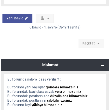
Yeni Başlıq
6 başlıq •
1
. səhifə (Cəmi
1
səhifə)
Keçid et
Məlumat
Bu forumda nələrə icazə verilir ? :
Bu foruma yeni başlıqlar
göndərə bilməzsiniz
Bu forumdakı başlıqlara cavab
verə bilməzsiniz
Bu forumdakı postlarınızda
düzəliş edə bilməzsiniz
Bu forumdakı postlarınızı
silə bilməzsiniz
Bu foruma fayl
yükləyə bilməzsiniz