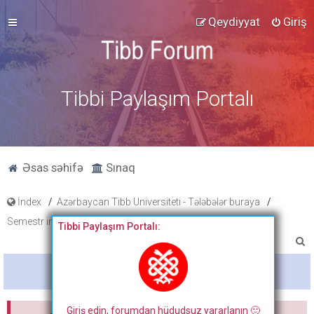
Qeydiyyat
Giriş
Tibbi Paylaşım Portalı
Əsas səhifə
Sınaq
İndex
Azərbaycan Tibb Universiteti - Tələbələr buraya
Semestr imtahan testləri, cavabları və onların müzakirəsi
Tibbi Paylaşım Portalı:
A
x
Bitdi
t
a
Giriş edin, forumdan hüdudsuz yararlanın 🙂