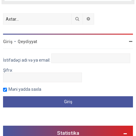
Axtar
Detallı axtarış
Giriş
•
Qeydiyyat
İstifadəçi adı və ya email:
Şifrə:
Məni yadda saxla
Statistika