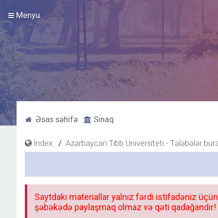
Menyu
Əsas səhifə
Sınaq
İndex
Azərbaycan Tibb Universiteti - Tələbələr bur
Saytdakı materiallar yalnız fərdi istifadəniz üçün
şəbəkədə paylaşmaq olmaz və qəti qadağandır! F