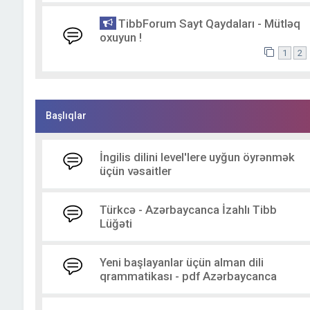
TibbForum Sayt Qaydaları - Mütləq
oxuyun !
1
2
Başlıqlar
İngilis dilini level'lere uyğun öyrənmək
üçün vəsaitler
Türkcə - Azərbaycanca İzahlı Tibb
Lüğəti
Yeni başlayanlar üçün alman dili
qrammatikası - pdf Azərbaycanca