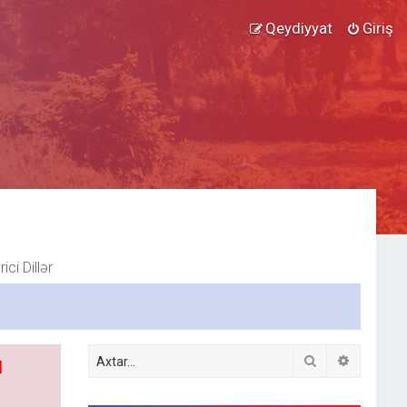
Qeydiyyat
Giriş
ici Dillər
Axtar
Detallı ax
l