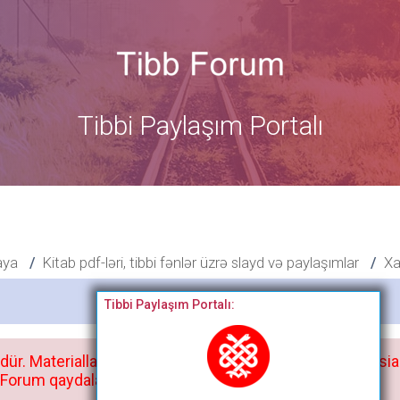
Tibbi Paylaşım Portalı
aya
Kitab pdf-ləri, tibbi fənlər üzrə slayd və paylaşımlar
Xar
Bitdi
Tibbi Paylaşım Portalı:
dür. Materialları istisnasız heç bir qrupda, saytda və sosia
orum qaydaları ilə mütləq tanış olun: