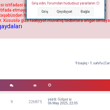
Giriş edin, forumdan hüdudsuz yararlanın 🙂
si istifadəsi üçün deyil, kənar niyyətlər, xüsusi proqram
stifadə etməyə cəhd göstərənlərin və istifadə edənlərin
Giriş
Qeydiyyat
Bağla
 təşəbüsdən haqqınızda bütün müvafiq tədbirlər böyük
 Xüsusilə gizli fəaliyyət müvafiq tədbirlərə əngəl olmaya
qaydaları
9 başlıq •
1
. səhifə (C
yazdı:
Gülgəz
9
226875
06 May 2025, 22:05