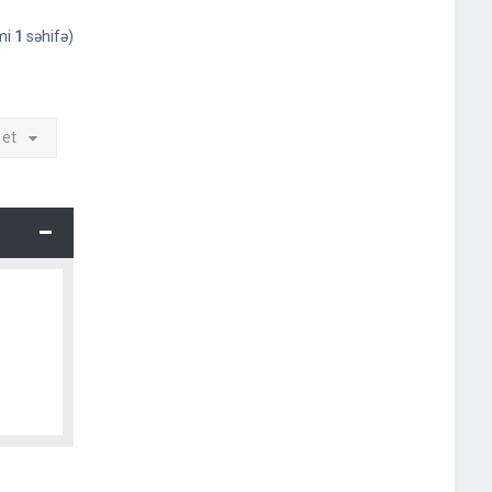
əmi
1
səhifə)
 et