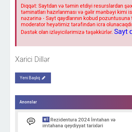
Diqqət: Saytdan və təmin etdiyi resurslardan şəx
təminatları hazırlanması və gəlir mənbəyi kimi i
nəzərinə - Sayt qaydlarının kobud pozuntusuna
moderator heyətimiz tərəfindən icra olunacaqdır.
Sayt 
Dəstək olan izləyicilərimizə təşəkkürlər.
Xarici Dillər
Yeni Başlıq
Anonslar
Rezidentura 2024 İmtahan və
imtahana qeydiyyat tarixləri