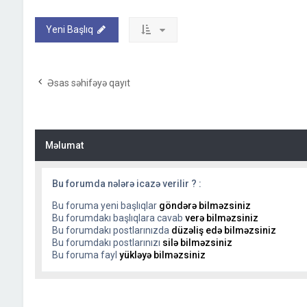
Yeni Başlıq
Əsas səhifəyə qayıt
Məlumat
Bu forumda nələrə icazə verilir ? :
Bu foruma yeni başlıqlar
göndərə bilməzsiniz
Bu forumdakı başlıqlara cavab
verə bilməzsiniz
Bu forumdakı postlarınızda
düzəliş edə bilməzsiniz
Bu forumdakı postlarınızı
silə bilməzsiniz
Bu foruma fayl
yükləyə bilməzsiniz