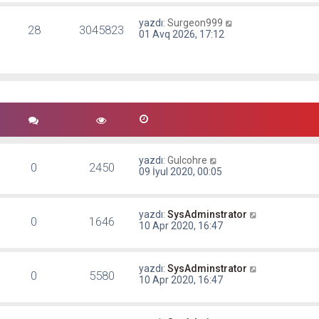
yazdı:
Surgeon999
28
3045823
01 Avq 2026, 17:12
yazdı:
Gulcohre
0
2450
09 İyul 2020, 00:05
yazdı:
SysAdminstrator
0
1646
10 Apr 2020, 16:47
yazdı:
SysAdminstrator
0
5580
10 Apr 2020, 16:47