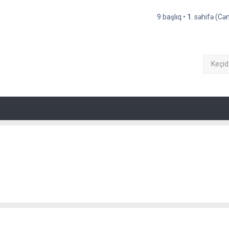
9 başlıq •
1
. səhifə (C
Keçid