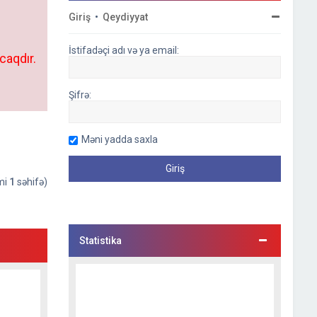
Giriş
•
Qeydiyyat
İstifadəçi adı və ya email:
caqdır.
Şifrə:
Məni yadda saxla
əmi
1
səhifə)
Statistika