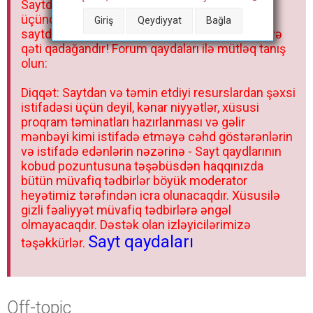
Saytdakı materiallar yalnız fərdi istifadəniz
r
üçündür. Materialları istisnasız heç bir qrupda,
Giriş
Qeydiyyat
Bağla
saytda və sosial şəbəkədə paylaşmaq olmaz və
qəti qadağandır! Forum qaydaları ilə mütləq tanış
olun:
Diqqət: Saytdan və təmin etdiyi resurslardan şəxsi
istifadəsi üçün deyil, kənar niyyətlər, xüsusi
proqram təminatları hazırlanması və gəlir
mənbəyi kimi istifadə etməyə cəhd göstərənlərin
və istifadə edənlərin nəzərinə - Sayt qaydlarının
kobud pozuntusuna təşəbüsdən haqqınızda
bütün müvafiq tədbirlər böyük moderator
heyətimiz tərəfindən icra olunacaqdır. Xüsusilə
gizli fəaliyyət müvafiq tədbirlərə əngəl
olmayacaqdır. Dəstək olan izləyicilərimizə
Sayt qaydaları
təşəkkürlər.
Off-topic