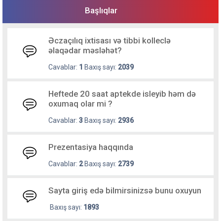
Başlıqlar
Əczaçılıq ixtisası və tibbi kolleclə
əlaqədar məsləhət?
Cavablar:
1
Baxış sayı:
2039
Heftede 20 saat aptekde isleyib həm də
oxumaq olar mi ?
Cavablar:
3
Baxış sayı:
2936
Prezentasiya haqqında
Cavablar:
2
Baxış sayı:
2739
Sayta giriş edə bilmirsinizsə bunu oxuyun
Baxış sayı:
1893