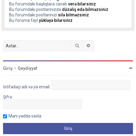
Bu forumdakı başlıqlara cavab
verə bilərsiniz
Bu forumdakı postlarınızda
düzəliş edə bilməzsiniz
Bu forumdakı postlarınızı
silə bilməzsiniz
Bu foruma fayl
yükləyə bilərsiniz
Axtar
Detallı axtarış
Giriş
•
Qeydiyyat
İstifadəçi adı və ya email:
Şifrə:
Məni yadda saxla