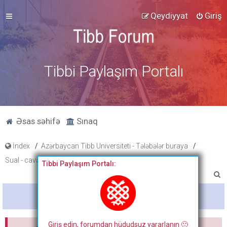
Qeydiyyat
Giriş
Tibbi Paylaşım Portalı
Əsas səhifə
Sınaq
İndex
Azərbaycan Tibb Universiteti - Tələbələr buraya
Sual - cavab və müzakirə formu - Tələbələrə özəl
Off-topic
Tibbi Paylaşım Portalı:
A
x
Bitdi
t
a
Giriş edin, forumdan hüdudsuz yararlanın 🙂