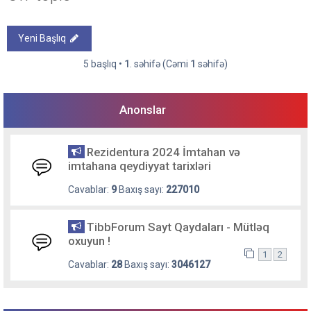
Yeni Başlıq
5 başlıq •
1
. səhifə (Cəmi
1
səhifə)
Anonslar
Rezidentura 2024 İmtahan və
imtahana qeydiyyat tarixləri
Cavablar:
9
Baxış sayı:
227010
TibbForum Sayt Qaydaları - Mütləq
oxuyun !
1
2
Cavablar:
28
Baxış sayı:
3046127