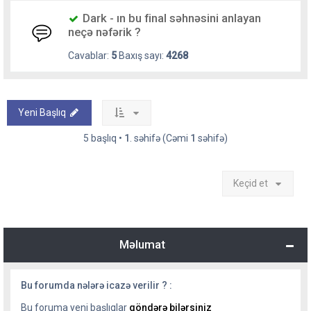
Dark - ın bu final səhnəsini anlayan
neçə nəfərik ?
Cavablar:
5
Baxış sayı:
4268
Yeni Başlıq
5 başlıq •
1
. səhifə (Cəmi
1
səhifə)
Keçid et
Məlumat
Bu forumda nələrə icazə verilir ? :
Bu foruma yeni başlıqlar
göndərə bilərsiniz