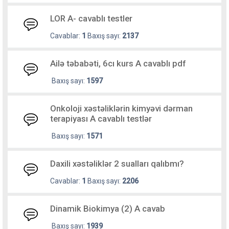
LOR A- cavablı testler
Cavablar:
1
Baxış sayı:
2137
Ailə təbabəti, 6cı kurs A cavablı pdf
Baxış sayı:
1597
Onkoloji xəstəliklərin kimyəvi dərman
terapiyası A cavablı testlər
Baxış sayı:
1571
Daxili xəstəliklər 2 sualları qalıbmı?
Cavablar:
1
Baxış sayı:
2206
Dinamik Biokimya (2) A cavab
Baxış sayı:
1939