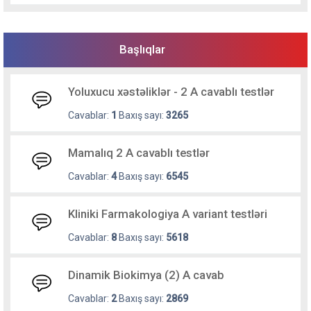
Başlıqlar
Yoluxucu xəstəliklər - 2 A cavablı testlər
Cavablar:
1
Baxış sayı:
3265
Mamalıq 2 A cavablı testlər
Cavablar:
4
Baxış sayı:
6545
Kliniki Farmakologiya A variant testləri
Cavablar:
8
Baxış sayı:
5618
Dinamik Biokimya (2) A cavab
Cavablar:
2
Baxış sayı:
2869