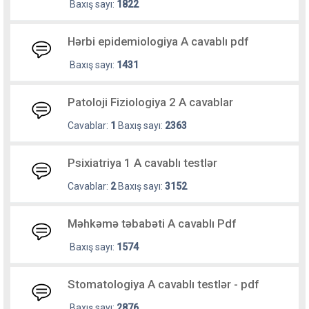
Baxış sayı:
1822
Hərbi epidemiologiya A cavablı pdf
Baxış sayı:
1431
Patoloji Fiziologiya 2 A cavablar
Cavablar:
1
Baxış sayı:
2363
Psixiatriya 1 A cavablı testlər
Cavablar:
2
Baxış sayı:
3152
Məhkəmə təbabəti A cavablı Pdf
Baxış sayı:
1574
Stomatologiya A cavablı testlər - pdf
Baxış sayı:
2876