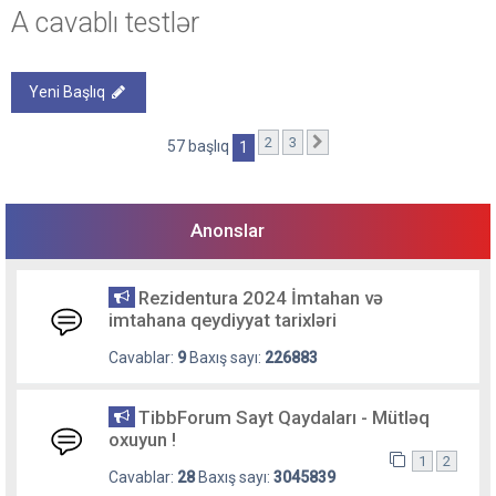
A cavablı testlər
Yeni Başlıq
2
3
Sonrakı
57 başlıq
1
Anonslar
Rezidentura 2024 İmtahan və
imtahana qeydiyyat tarixləri
Cavablar:
9
Baxış sayı:
226883
TibbForum Sayt Qaydaları - Mütləq
oxuyun !
1
2
Cavablar:
28
Baxış sayı:
3045839