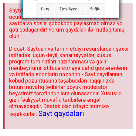
a
Giriş
Qeydiyyat
Bağla
Saytdakı materiallar yalnız fərdi istifadəniz
r
üçündür. Materialları istisnasız heç bir qrupda,
saytda və sosial şəbəkədə paylaşmaq olmaz və
qəti qadağandır! Forum qaydaları ilə mütləq tanış
olun:
Diqqət: Saytdan və təmin etdiyi resurslardan şəxsi
istifadəsi üçün deyil, kənar niyyətlər, xüsusi
proqram təminatları hazırlanması və gəlir
mənbəyi kimi istifadə etməyə cəhd göstərənlərin
və istifadə edənlərin nəzərinə - Sayt qaydlarının
kobud pozuntusuna təşəbüsdən haqqınızda
bütün müvafiq tədbirlər böyük moderator
heyətimiz tərəfindən icra olunacaqdır. Xüsusilə
gizli fəaliyyət müvafiq tədbirlərə əngəl
olmayacaqdır. Dəstək olan izləyicilərimizə
Sayt qaydaları
təşəkkürlər.