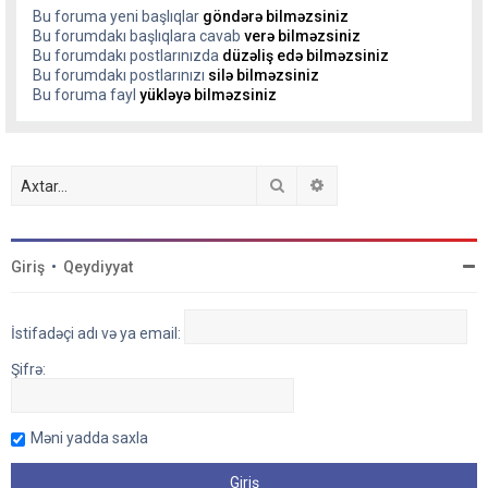
Bu foruma yeni başlıqlar
göndərə bilməzsiniz
Bu forumdakı başlıqlara cavab
verə bilməzsiniz
Bu forumdakı postlarınızda
düzəliş edə bilməzsiniz
Bu forumdakı postlarınızı
silə bilməzsiniz
Bu foruma fayl
yükləyə bilməzsiniz
Axtar
Detallı axtarış
Giriş
•
Qeydiyyat
İstifadəçi adı və ya email:
Şifrə:
Məni yadda saxla