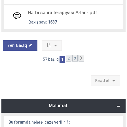
Hərbi səhra terapiyası A-lar - pdf
Baxış sayı:
1537
Yeni Başlıq
2
3
Sonrakı
57 başlıq
1
Keçid et
Məlumat
Bu forumda nələrə icazə verilir ? :