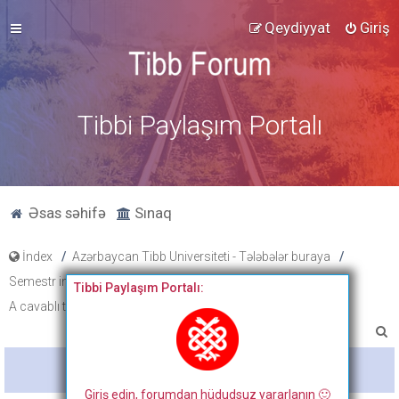
Qeydiyyat
Giriş
Tibbi Paylaşım Portalı
Əsas səhifə
Sınaq
İndex
Azərbaycan Tibb Universiteti - Tələbələr buraya
Semestr imtahan testləri, cavabları və onların müzakirəsi
Tibbi Paylaşım Portalı:
A cavablı testlər
A
x
Bitdi
t
Giriş edin, forumdan hüdudsuz yararlanın 🙂