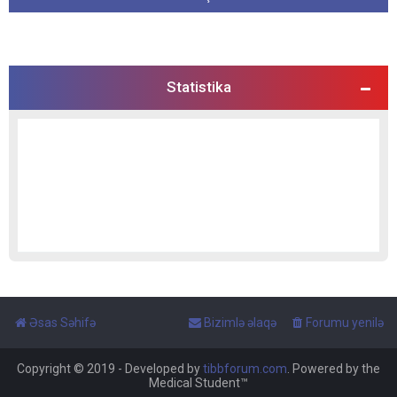
Statistika
Əsas Səhifə
Bizimlə əlaqə
Forumu yenilə
Copyright © 2019 - Developed by
tibbforum.com
. Powered by the
Medical Student™