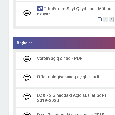
TibbForum Sayt Qaydaları - Mütləq
oxuyun !
1
2
Başlıqlar
Vərəm açıq sınaq - PDF
Oftalmologiya sınaq açıqlar- pdf
DZX - 2 Sınaqdakı Açıq suallar pdf-i
2019-2020
Dzx - 2 sinaqdaki aciq suallar 2019