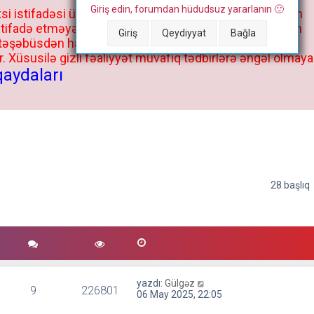
Giriş edin, forumdan hüdudsuz yararlanın 🙂
si istifadəsi üçün deyil, kənar niyyətlər, xüsusi proqram
stifadə etməyə cəhd göstərənlərin və istifadə edənlərin
Giriş
Qeydiyyat
Bağla
 təşəbüsdən haqqınızda bütün müvafiq tədbirlər böyük
 Xüsusilə gizli fəaliyyət müvafiq tədbirlərə əngəl olmaya
qaydaları
28 başlıq
yazdı:
Gülgəz
9
226801
06 May 2025, 22:05