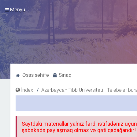
Menyu
Əsas səhifə
Sınaq
İndex
Azərbaycan Tibb Universiteti - Tələbələr bur
Saytdakı materiallar yalnız fərdi istifadəniz üçün
şəbəkədə paylaşmaq olmaz və qəti qadağandır! F