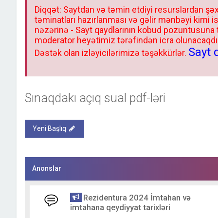
Diqqət: Saytdan və təmin etdiyi resurslardan şəx
təminatları hazırlanması və gəlir mənbəyi kimi i
nəzərinə - Sayt qaydlarının kobud pozuntusuna
moderator heyətimiz tərəfindən icra olunacaqdır.
Sayt 
Dəstək olan izləyicilərimizə təşəkkürlər.
Sınaqdakı açıq sual pdf-ləri
Yeni Başlıq
Anonslar
Rezidentura 2024 İmtahan və
imtahana qeydiyyat tarixləri