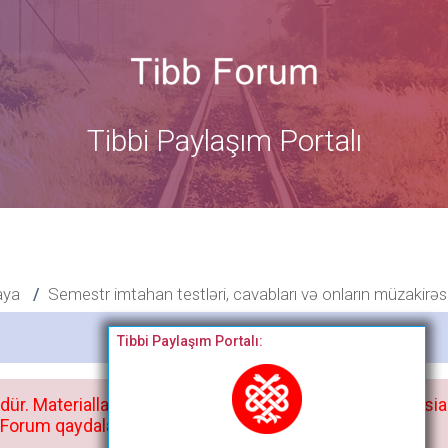
Tibbi Paylaşım Portalı
aya
Semestr imtahan testləri, cavabları və onların müzakirəs
Bitdi
Tibbi Paylaşım Portalı:
dür. Materialları istisnasız heç bir qrupda, saytda və sosia
orum qaydaları ilə mütləq tanış olun: