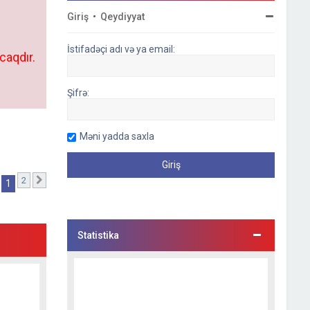
Giriş
•
Qeydiyyat
İstifadəçi adı və ya email:
caqdır.
Şifrə:
Məni yadda saxla
2
Sonrakı
1
Statistika