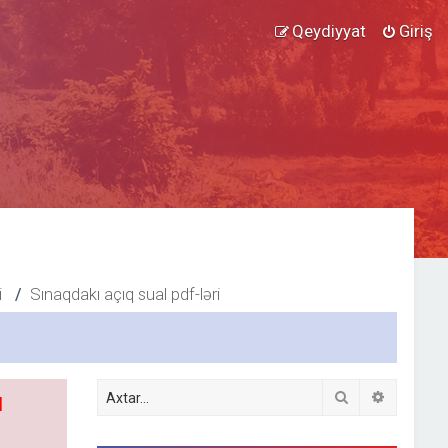
Qeydiyyat
Giriş
i
Sınaqdakı açıq sual pdf-ləri
Axtar
Detallı ax
l