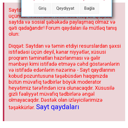
a
Giriş
Qeydiyyat
Bağla
Saytdakı materiallar yalnız fərdi istifadəniz
r
üçündür. Materialları istisnasız heç bir qrupda,
saytda və sosial şəbəkədə paylaşmaq olmaz və
qəti qadağandır! Forum qaydaları ilə mütləq tanış
olun:
Diqqət: Saytdan və təmin etdiyi resurslardan şəxsi
istifadəsi üçün deyil, kənar niyyətlər, xüsusi
proqram təminatları hazırlanması və gəlir
mənbəyi kimi istifadə etməyə cəhd göstərənlərin
və istifadə edənlərin nəzərinə - Sayt qaydlarının
kobud pozuntusuna təşəbüsdən haqqınızda
bütün müvafiq tədbirlər böyük moderator
heyətimiz tərəfindən icra olunacaqdır. Xüsusilə
gizli fəaliyyət müvafiq tədbirlərə əngəl
olmayacaqdır. Dəstək olan izləyicilərimizə
Sayt qaydaları
təşəkkürlər.