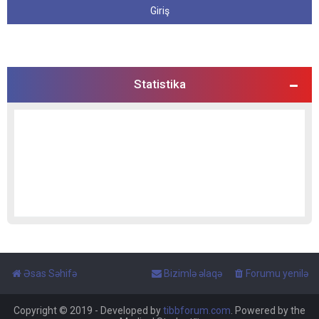
Statistika
Əsas Səhifə
Bizimlə əlaqə
Forumu yenilə
Copyright © 2019 - Developed by
tibbforum.com
. Powered by the