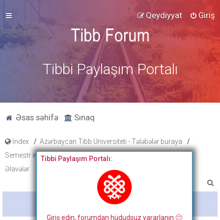
Qeydiyyat
Giriş
Tibbi Paylaşım Portalı
Əsas səhifə
Sınaq
İndex
Azərbaycan Tibb Universiteti - Tələbələr buraya
Semestr imtahan testləri, cavabları və onların müzakirəsi
Tibbi Paylaşım Portalı:
Əlavələr
A
x
Bitdi
t
Giriş edin, forumdan hüdudsuz yararlanın 🙂