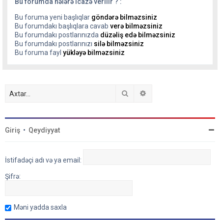
Bu forumda nələrə icazə verilir ? :
Bu foruma yeni başlıqlar
göndərə bilməzsiniz
Bu forumdakı başlıqlara cavab
verə bilməzsiniz
Bu forumdakı postlarınızda
düzəliş edə bilməzsiniz
Bu forumdakı postlarınızı
silə bilməzsiniz
Bu foruma fayl
yükləyə bilməzsiniz
Axtar
Detallı axtarış
Giriş
•
Qeydiyyat
İstifadəçi adı və ya email:
Şifrə:
Məni yadda saxla