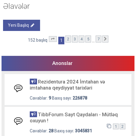
Əlavələr
Yeni Başlıq
2
3
4
5
7
1
. səhifə (Cəmi
7
səhifə)
Sonrakı
152 başlıq
1
…
Anonslar
Rezidentura 2024 İmtahan və
imtahana qeydiyyat tarixləri
Cavablar:
9
Baxış sayı:
226878
TibbForum Sayt Qaydaları - Mütləq
oxuyun !
1
2
Cavablar:
28
Baxış sayı:
3045831