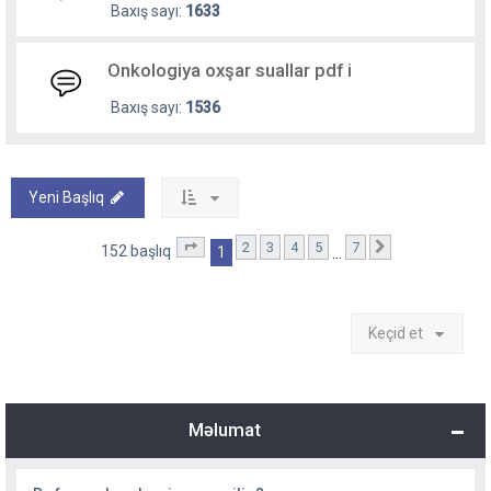
Baxış sayı:
1633
Onkologiya oxşar suallar pdf i
Baxış sayı:
1536
Yeni Başlıq
2
3
4
5
7
1
. səhifə (Cəmi
7
səhifə)
Sonrakı
152 başlıq
1
…
Keçid et
Məlumat