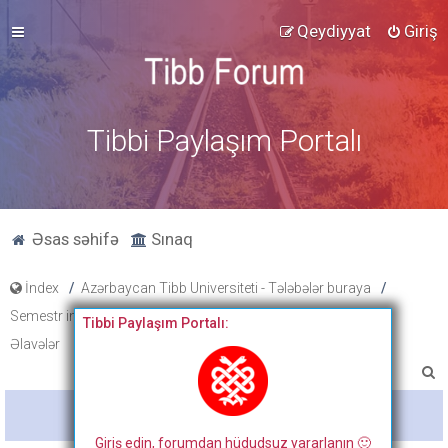
Qeydiyyat
Giriş
Tibbi Paylaşım Portalı
Əsas səhifə
Sınaq
İndex
Azərbaycan Tibb Universiteti - Tələbələr buraya
Semestr imtahan testləri, cavabları və onların müzakirəsi
Tibbi Paylaşım Portalı:
Əlavələr
A
x
Bitdi
t
Giriş edin, forumdan hüdudsuz yararlanın 🙂