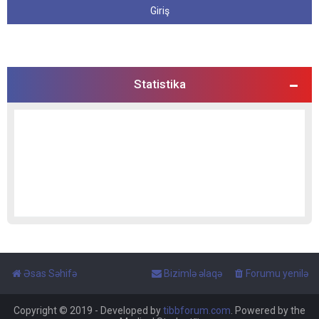
Statistika
Əsas Səhifə
Bizimlə əlaqə
Forumu yenilə
Copyright © 2019 - Developed by
tibbforum.com
. Powered by the