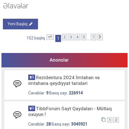
Əlavələr
Yeni Başlıq
2
3
4
5
7
1
. səhifə (Cəmi
7
səhifə)
Sonrakı
152 başlıq
1
…
Anonslar
Rezidentura 2024 İmtahan və
imtahana qeydiyyat tarixləri
Cavablar:
9
Baxış sayı:
226914
TibbForum Sayt Qaydaları - Mütləq
oxuyun !
1
2
Cavablar:
28
Baxış sayı:
3045921