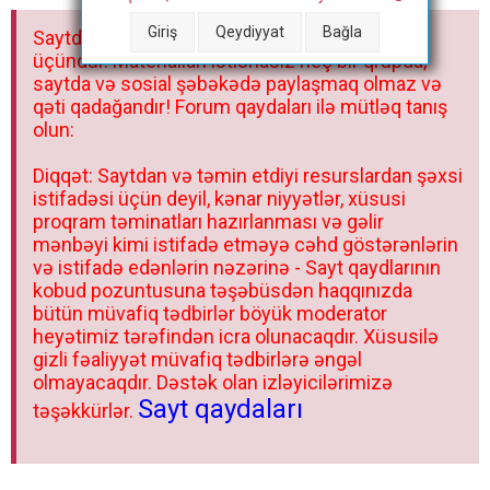
a
Giriş
Qeydiyyat
Bağla
Saytdakı materiallar yalnız fərdi istifadəniz
r
üçündür. Materialları istisnasız heç bir qrupda,
saytda və sosial şəbəkədə paylaşmaq olmaz və
qəti qadağandır! Forum qaydaları ilə mütləq tanış
olun:
Diqqət: Saytdan və təmin etdiyi resurslardan şəxsi
istifadəsi üçün deyil, kənar niyyətlər, xüsusi
proqram təminatları hazırlanması və gəlir
mənbəyi kimi istifadə etməyə cəhd göstərənlərin
və istifadə edənlərin nəzərinə - Sayt qaydlarının
kobud pozuntusuna təşəbüsdən haqqınızda
bütün müvafiq tədbirlər böyük moderator
heyətimiz tərəfindən icra olunacaqdır. Xüsusilə
gizli fəaliyyət müvafiq tədbirlərə əngəl
olmayacaqdır. Dəstək olan izləyicilərimizə
Sayt qaydaları
təşəkkürlər.