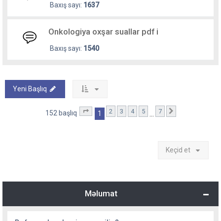
Baxış sayı:
1637
Onkologiya oxşar suallar pdf i
Baxış sayı:
1540
Yeni Başlıq
2
3
4
5
7
1
. səhifə (Cəmi
7
səhifə)
Sonrakı
152 başlıq
1
…
Keçid et
Məlumat