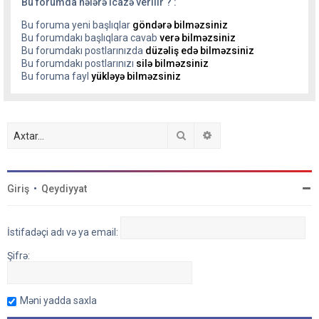
Bu forumda nələrə icazə verilir ? :
Bu foruma yeni başlıqlar
göndərə bilməzsiniz
Bu forumdakı başlıqlara cavab
verə bilməzsiniz
Bu forumdakı postlarınızda
düzəliş edə bilməzsiniz
Bu forumdakı postlarınızı
silə bilməzsiniz
Bu foruma fayl
yükləyə bilməzsiniz
Axtar
Detallı axtarış
Giriş
•
Qeydiyyat
İstifadəçi adı və ya email:
Şifrə:
Məni yadda saxla