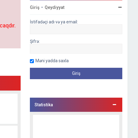
Giriş
•
Qeydiyyat
İstifadəçi adı və ya email:
caqdır.
Şifrə:
Məni yadda saxla
Statistika