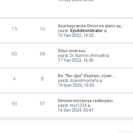
n
m
e
s
a
Azərbaycanda Omicron ştamı aş…
j
15
16
S
yazdı:
SysAdminstrator
ı
o
10 Yan 2022, 14:32
g
n
ö
m
r
e
Situs inversus
ü
60
68
s
S
yazdı:
Dr. Nərmin Əhmədli
n
a
o
17 Yan 2022, 16:30
t
j
n
ü
ı
m
l
g
e
e
Re: "No-Şpa" (faydası, ziyan…
ö
4
8
s
S
yazdı:
drjavidmustafa
r
a
o
19 İyun 2020, 10:50
ü
j
n
n
ı
m
t
g
e
Desinxronizasiya reaksiyası
ü
ö
93
97
s
S
yazdı:
test1234
l
r
a
o
16 Sen 2024, 00:47
e
ü
j
n
n
ı
m
t
g
e
ü
ö
s
l
r