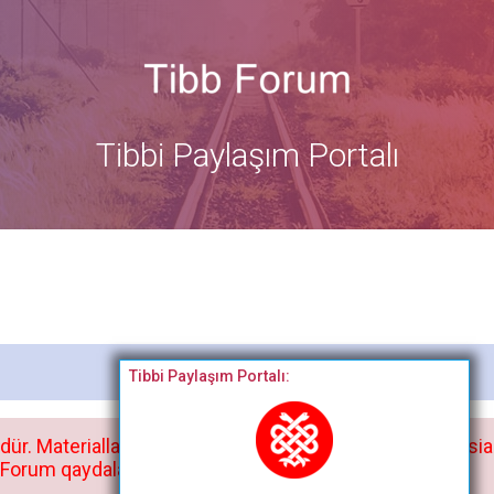
Tibbi Paylaşım Portalı
Bitdi
Tibbi Paylaşım Portalı:
dür. Materialları istisnasız heç bir qrupda, saytda və sosia
orum qaydaları ilə mütləq tanış olun: