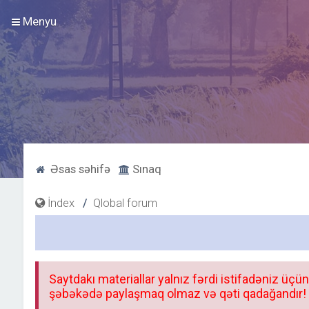
Menyu
Əsas səhifə
Sınaq
İndex
Qlobal forum
Saytdakı materiallar yalnız fərdi istifadəniz üçün
şəbəkədə paylaşmaq olmaz və qəti qadağandır! F