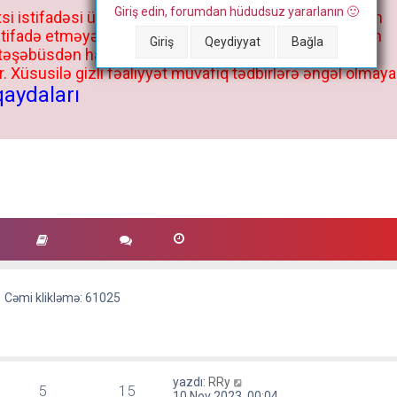
Giriş edin, forumdan hüdudsuz yararlanın 🙂
si istifadəsi üçün deyil, kənar niyyətlər, xüsusi proqram
stifadə etməyə cəhd göstərənlərin və istifadə edənlərin
Giriş
Qeydiyyat
Bağla
 təşəbüsdən haqqınızda bütün müvafiq tədbirlər böyük
 Xüsusilə gizli fəaliyyət müvafiq tədbirlərə əngəl olmaya
qaydaları
Cəmi klikləmə: 61025
S
yazdı:
RRy
5
15
o
10 Noy 2023, 00:04