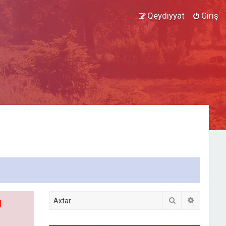
Qeydiyyat
Giriş
Axtar
Detallı ax
l