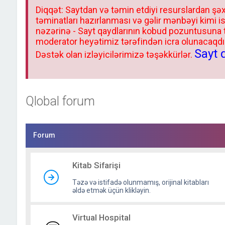
Diqqət: Saytdan və təmin etdiyi resurslardan şəx
təminatları hazırlanması və gəlir mənbəyi kimi i
nəzərinə - Sayt qaydlarının kobud pozuntusuna
moderator heyətimiz tərəfindən icra olunacaqdır.
Sayt 
Dəstək olan izləyicilərimizə təşəkkürlər.
Qlobal forum
Forum
Kitab Sifarişi
Təzə və istifadə olunmamış, orijinal kitabları
əldə etmək üçün klikləyin.
Virtual Hospital