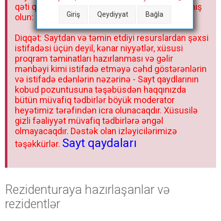
qəti qadağandır! Forum qaydaları ilə mütləq tanış
Giriş
Qeydiyyat
Bağla
olun:
Diqqət: Saytdan və təmin etdiyi resurslardan şəxsi
istifadəsi üçün deyil, kənar niyyətlər, xüsusi
proqram təminatları hazırlanması və gəlir
mənbəyi kimi istifadə etməyə cəhd göstərənlərin
və istifadə edənlərin nəzərinə - Sayt qaydlarının
kobud pozuntusuna təşəbüsdən haqqınızda
bütün müvafiq tədbirlər böyük moderator
heyətimiz tərəfindən icra olunacaqdır. Xüsusilə
gizli fəaliyyət müvafiq tədbirlərə əngəl
olmayacaqdır. Dəstək olan izləyicilərimizə
Sayt qaydaları
təşəkkürlər.
Rezidenturaya hazırlaşanlar və
rezidentlər