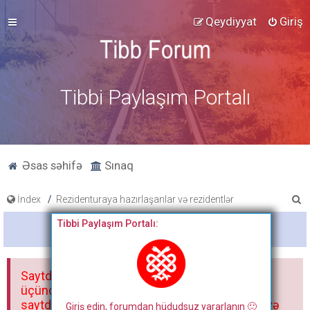
Qeydiyyat
Giriş
Tibbi Paylaşım Portalı
Əsas səhifə
Sınaq
A
İndex
Rezidenturaya hazırlaşanlar və rezidentlər
x
Tibbi Paylaşım Portalı:
Bitdi
t
a
Saytdakı materiallar yalnız fərdi istifadəniz
r
üçündür. Materialları istisnasız heç bir qrupda,
saytda və sosial şəbəkədə paylaşmaq olmaz və
Giriş edin, forumdan hüdudsuz yararlanın 🙂