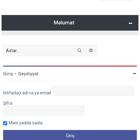
Məlumat
Axtar
Detallı axtarış
Giriş
•
Qeydiyyat
İstifadəçi adı və ya email:
Şifrə:
Məni yadda saxla