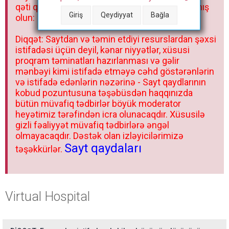
qəti qadağandır! Forum qaydaları ilə mütləq tanış
Giriş
Qeydiyyat
Bağla
olun:
Diqqət: Saytdan və təmin etdiyi resurslardan şəxsi
istifadəsi üçün deyil, kənar niyyətlər, xüsusi
proqram təminatları hazırlanması və gəlir
mənbəyi kimi istifadə etməyə cəhd göstərənlərin
və istifadə edənlərin nəzərinə - Sayt qaydlarının
kobud pozuntusuna təşəbüsdən haqqınızda
bütün müvafiq tədbirlər böyük moderator
heyətimiz tərəfindən icra olunacaqdır. Xüsusilə
gizli fəaliyyət müvafiq tədbirlərə əngəl
olmayacaqdır. Dəstək olan izləyicilərimizə
Sayt qaydaları
təşəkkürlər.
Virtual Hospital