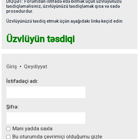
DİQQƏT: Forumdan istifadə edə bilmək üçün üzvlüyünüzü
təsdiqləməlisiniz, üzvlüyünüzü təsdiqləmək qısa və sadə
prosedurdur.
Üzvlüyünüzü təsdiq etmək üçün aşağıdakı linkə keçid edin:
Üzvlüyün təsdiqi
Giriş
•
Qeydiyyat
İstifadəçi adı:
Şifrə:
Məni yadda saxla
Bu oturumda çevrimiçi olduğumu gizle