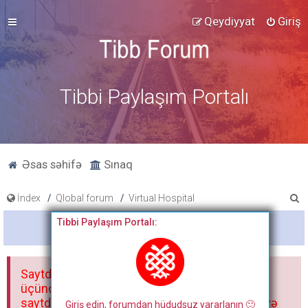
Qeydiyyat
Giriş
Tibbi Paylaşım Portalı
Əsas səhifə
Sınaq
A
İndex
Qlobal forum
Virtual Hospital
x
Tibbi Paylaşım Portalı:
Bitdi
t
a
Saytdakı materiallar yalnız fərdi istifadəniz
r
üçündür. Materialları istisnasız heç bir qrupda,
saytda və sosial şəbəkədə paylaşmaq olmaz və
Giriş edin, forumdan hüdudsuz yararlanın 🙂