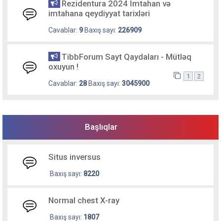
Rezidentura 2024 İmtahan və
imtahana qeydiyyat tarixləri
Cavablar:
9
Baxış sayı:
226909
TibbForum Sayt Qaydaları - Mütləq
oxuyun !
1
2
Cavablar:
28
Baxış sayı:
3045900
Başlıqlar
Situs inversus
Baxış sayı:
8220
Normal chest X-ray
Baxış sayı:
1807