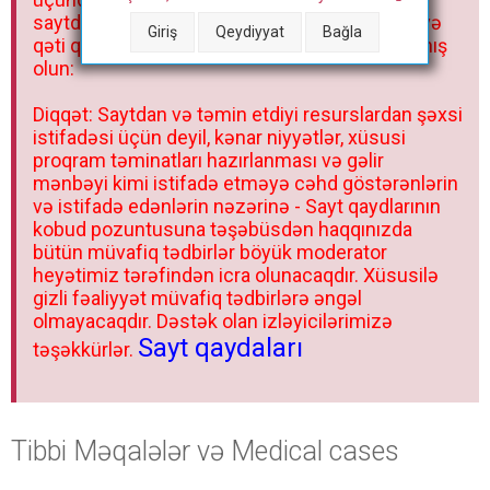
saytda və sosial şəbəkədə paylaşmaq olmaz və
Giriş
Qeydiyyat
Bağla
qəti qadağandır! Forum qaydaları ilə mütləq tanış
olun:
Diqqət: Saytdan və təmin etdiyi resurslardan şəxsi
istifadəsi üçün deyil, kənar niyyətlər, xüsusi
proqram təminatları hazırlanması və gəlir
mənbəyi kimi istifadə etməyə cəhd göstərənlərin
və istifadə edənlərin nəzərinə - Sayt qaydlarının
kobud pozuntusuna təşəbüsdən haqqınızda
bütün müvafiq tədbirlər böyük moderator
heyətimiz tərəfindən icra olunacaqdır. Xüsusilə
gizli fəaliyyət müvafiq tədbirlərə əngəl
olmayacaqdır. Dəstək olan izləyicilərimizə
Sayt qaydaları
təşəkkürlər.
Tibbi Məqalələr və Medical cases