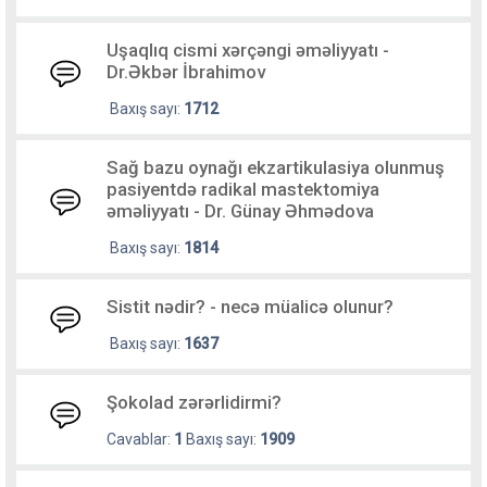
Uşaqlıq cismi xərçəngi əməliyyatı -
Dr.Əkbər İbrahimov
Baxış sayı:
1712
Sağ bazu oynağı ekzartikulasiya olunmuş
pasiyentdə radikal mastektomiya
əməliyyatı - Dr. Günay Əhmədova
Baxış sayı:
1814
Sistit nədir? - necə müalicə olunur?
Baxış sayı:
1637
Şokolad zərərlidirmi?
Cavablar:
1
Baxış sayı:
1909