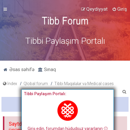
Qeydiyyat
Giriş
Tibbi Paylaşım Portalı
Əsas səhifə
Sınaq
İndex
Qlobal forum
Tibbi Məqalələr və Medical cases
A
Tibbi Paylaşım Portalı:
x
Bitdi
t
a
Saytdakı materiallar yalnız fərdi istifadəniz
r
Giriş edin, forumdan hüdudsuz yararlanın 🙂
üçündür. Materialları istisnasız heç bir qrupda,