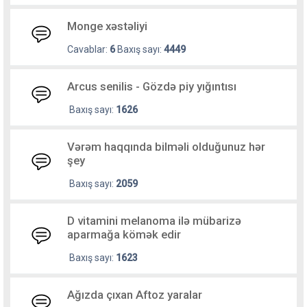
Monge xəstəliyi
Cavablar:
6
Baxış sayı:
4449
Arcus senilis - Gözdə piy yığıntısı
Baxış sayı:
1626
Vərəm haqqında bilməli olduğunuz hər
şey
Baxış sayı:
2059
D vitamini melanoma ilə mübarizə
aparmağa kömək edir
Baxış sayı:
1623
Ağızda çıxan Aftoz yaralar