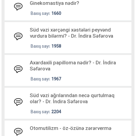
Ginekomastiya nədir?
Baxış sayı:
1660
Süd vəzi xərçəngi xəstələri peyvənd
vurdura bilərmi? - Dr. İndira Səfərova
Baxış sayı:
1958
Axardaxili papilloma nədir? - Dr. İndira
Səfərova
Baxış sayı:
1967
Süd vəzi ağrılarından necə qurtulmaq
olar? - Dr. İndira Səfərova
Baxış sayı:
2204
Otomutilizm - öz-özünə zərərvermə