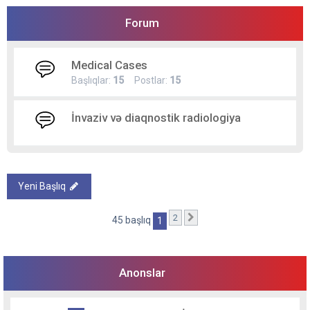
Forum
Medical Cases
Başlıqlar:
15
Postlar:
15
İnvaziv və diaqnostik radiologiya
Yeni Başlıq
2
Sonrakı
45 başlıq
1
Anonslar