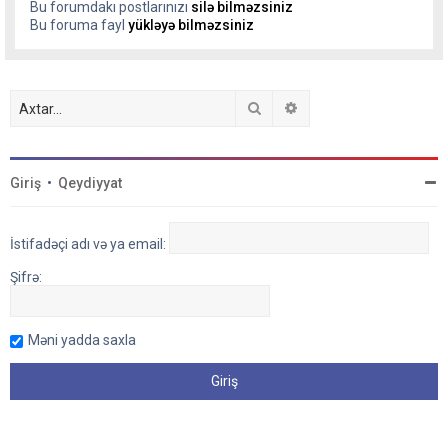
Bu forumdakı postlarınızı
silə bilməzsiniz
Bu foruma fayl
yükləyə bilməzsiniz
Axtar
Detallı axtarış
Giriş
•
Qeydiyyat
İstifadəçi adı və ya email:
Şifrə:
Məni yadda saxla