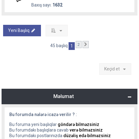
Baxış sayı:
1632
Yeni Başlıq
2
Sonrakı
45 başlıq
1
Keçid et
Məlumat
Bu forumda nələrə icazə verilir ? :
Bu foruma yeni başlıqlar
göndərə bilməzsiniz
Bu forumdakı başlıqlara cavab
verə bilməzsiniz
Bu forumdakı postlarınızda
düzəliş edə bilməzsiniz