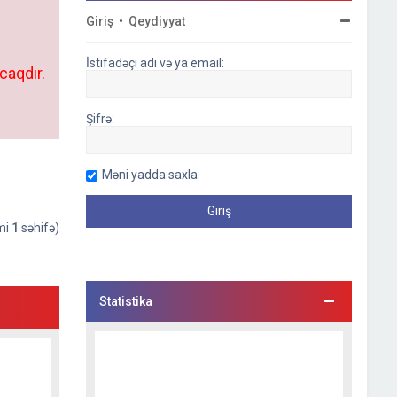
Giriş
•
Qeydiyyat
İstifadəçi adı və ya email:
caqdır.
Şifrə:
Məni yadda saxla
əmi
1
səhifə)
Statistika