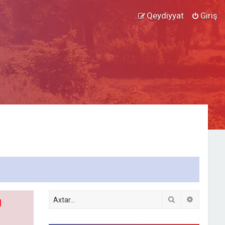
Qeydiyyat
Giriş
Axtar
Detallı ax
l