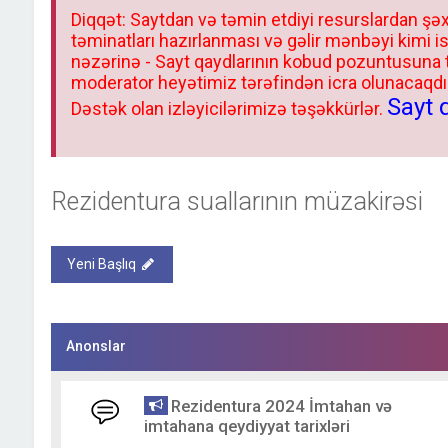
Diqqət: Saytdan və təmin etdiyi resurslardan şəx
təminatları hazırlanması və gəlir mənbəyi kimi i
nəzərinə - Sayt qaydlarının kobud pozuntusuna
moderator heyətimiz tərəfindən icra olunacaqdır.
Sayt 
Dəstək olan izləyicilərimizə təşəkkürlər.
Rezidentura suallarının müzakirəsi
Yeni Başlıq
Anonslar
Rezidentura 2024 İmtahan və
imtahana qeydiyyat tarixləri