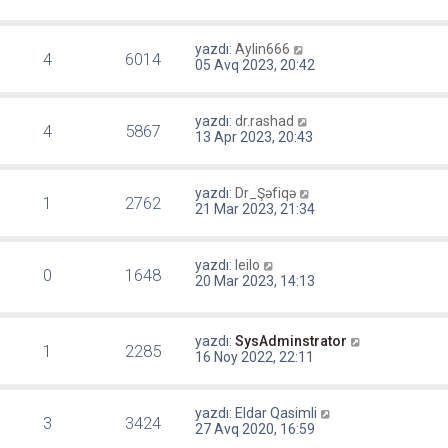
yazdı:
Aylin666
4
6014
05 Avq 2023, 20:42
yazdı:
dr.rashad
4
5867
13 Apr 2023, 20:43
yazdı:
Dr_Şəfiqə
1
2762
21 Mar 2023, 21:34
yazdı:
leilo
0
1648
20 Mar 2023, 14:13
yazdı:
SysAdminstrator
1
2285
16 Noy 2022, 22:11
yazdı:
Eldar Qasimli
3
3424
27 Avq 2020, 16:59