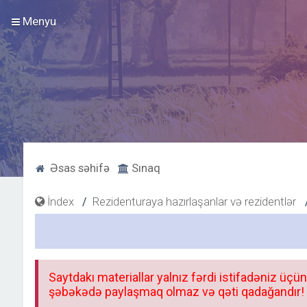
Menyu
Əsas səhifə
Sınaq
İndex
Rezidenturaya hazırlaşanlar və rezidentlər
Saytdakı materiallar yalnız fərdi istifadəniz üçün
şəbəkədə paylaşmaq olmaz və qəti qadağandır! F