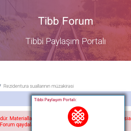
Tibbi Paylaşım Portalı
Rezidentura suallarının müzakirəsi
Bitdi
Tibbi Paylaşım Portalı:
dür. Materialları istisnasız heç bir qrupda, saytda və sosia
orum qaydaları ilə mütləq tanış olun: