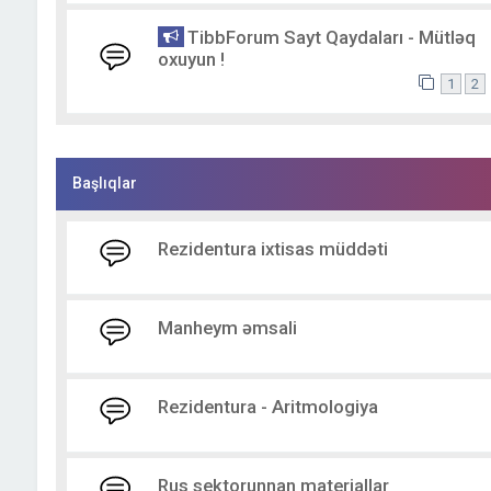
TibbForum Sayt Qaydaları - Mütləq
oxuyun !
1
2
Başlıqlar
Rezidentura ixtisas müddəti
Manheym əmsali
Rezidentura - Aritmologiya
Rus sektorunnan materiallar