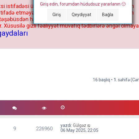
Giriş edin, forumdan hüdudsuz yararlanın 🙂
si istifadəsi üçün deyil, kənar niyyətlər, xüsusi proqram
stifadə etməyə cəhd göstərənlərin və istifadə edənlərin
Giriş
Qeydiyyat
Bağla
 təşəbüsdən haqqınızda bütün müvafiq tədbirlər böyük
 Xüsusilə gizli fəaliyyət müvafiq tədbirlərə əngəl olmaya
qaydaları
16 başlıq •
1
. səhifə (C
yazdı:
Gülgəz
9
226960
06 May 2025, 22:05