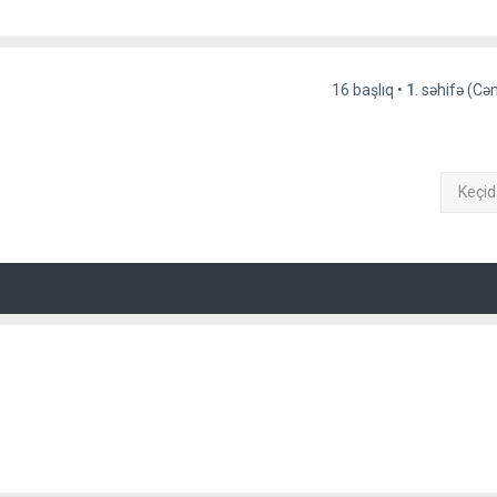
16 başlıq •
1
. səhifə (C
Keçid