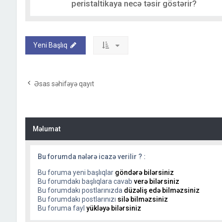
peristaltikaya necə təsir göstərir?
Yeni Başlıq
Əsas səhifəyə qayıt
Məlumat
Bu forumda nələrə icazə verilir ? :
Bu foruma yeni başlıqlar
göndərə bilərsiniz
Bu forumdakı başlıqlara cavab
verə bilərsiniz
Bu forumdakı postlarınızda
düzəliş edə bilməzsiniz
Bu forumdakı postlarınızı
silə bilməzsiniz
Bu foruma fayl
yükləyə bilərsiniz