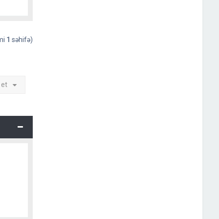
əmi
1
səhifə)
 et