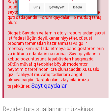
Saytdakı materiallar yalnız fərdi istifadəniz
r
üçündür. Materialları istisnasız heç bir qrupda,
Giriş
Qeydiyyat
Bağla
saytda və sosial şəbəkədə paylaşmaq olmaz və
qəti qadağandır! Forum qaydaları ilə mütləq tanış
olun:
Diqqət: Saytdan və təmin etdiyi resurslardan şəxsi
istifadəsi üçün deyil, kənar niyyətlər, xüsusi
proqram təminatları hazırlanması və gəlir
mənbəyi kimi istifadə etməyə cəhd göstərənlərin
və istifadə edənlərin nəzərinə - Sayt qaydlarının
kobud pozuntusuna təşəbüsdən haqqınızda
bütün müvafiq tədbirlər böyük moderator
heyətimiz tərəfindən icra olunacaqdır. Xüsusilə
gizli fəaliyyət müvafiq tədbirlərə əngəl
olmayacaqdır. Dəstək olan izləyicilərimizə
Sayt qaydaları
təşəkkürlər.
Rezidentura suallarının müzakirəsi