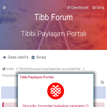
Qeydiyyat
Giriş
Tibbi Paylaşım Portalı
Əsas səhifə
Sınaq
İndex
Rezidenturaya hazırlaşanlar və rezidentlər
Rezidentura suallarının müzakirəsi
Tibbi Paylaşım Portalı:
A
x
Bitdi
t
a
Giriş edin, forumdan hüdudsuz yararlanın 🙂