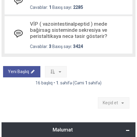
Cavablar:
1
Baxış sayı:
2285
VİP ( vazointestinalpeptid ) mede
bağirsag sisteminde sekresiya ve
peristaltikaya necə təsir göstərir?
Cavablar:
3
Baxış sayı:
3424
Yeni Başlıq
16 başlıq •
1
. səhifə (Cəmi
1
səhifə)
Keçid et
Məlumat