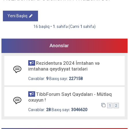
Yeni Başlıq
16 başlıq •
1
. səhifə (Cəmi
1
səhifə)
Anonslar
Rezidentura 2024 İmtahan və
imtahana qeydiyyat tarixləri
Cavablar:
9
Baxış sayı:
227158
TibbForum Sayt Qaydaları - Mütləq
oxuyun !
1
2
Cavablar:
28
Baxış sayı:
3046620