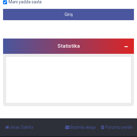
Məni yadda saxla
Statistika
Əsas Səhifə
Bizimlə əlaqə
Forumu yenilə