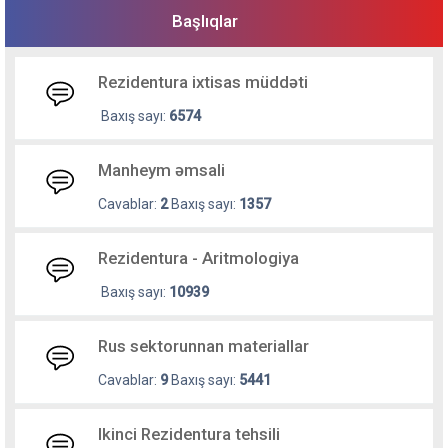
Başlıqlar
Rezidentura ixtisas müddəti
Baxış sayı:
6574
Manheym əmsali
Cavablar:
2
Baxış sayı:
1357
Rezidentura - Aritmologiya
Baxış sayı:
10939
Rus sektorunnan materiallar
Cavablar:
9
Baxış sayı:
5441
Ikinci Rezidentura tehsili