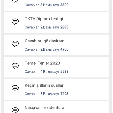
Cavablar:
3
Baxış sayı:
3309
TKTA Diplom testiqi
Cavablar:
2
Baxış sayı:
2885
Cavabları gözləyirəm
Cavablar:
2
Baxış sayı:
4760
Temel Fenler 2023
Cavablar:
4
Baxış sayı:
5588
Keçmiş illərin sualları
Cavablar:
8
Baxış sayı:
7493
Naxçıvan rezidentura