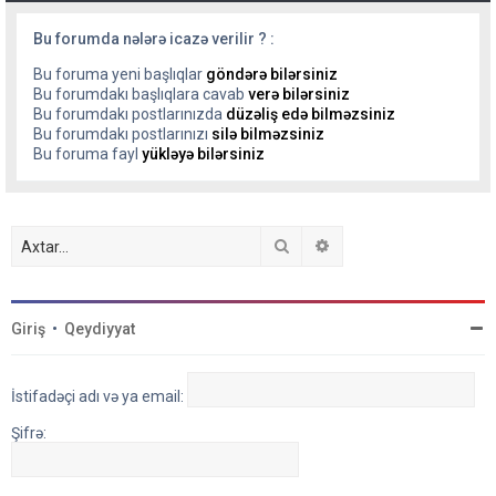
Bu forumda nələrə icazə verilir ? :
Bu foruma yeni başlıqlar
göndərə bilərsiniz
Bu forumdakı başlıqlara cavab
verə bilərsiniz
Bu forumdakı postlarınızda
düzəliş edə bilməzsiniz
Bu forumdakı postlarınızı
silə bilməzsiniz
Bu foruma fayl
yükləyə bilərsiniz
Axtar
Detallı axtarış
Giriş
•
Qeydiyyat
İstifadəçi adı və ya email:
Şifrə: