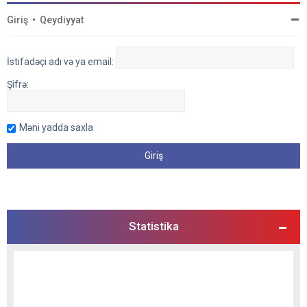
Giriş
•
Qeydiyyat
İstifadəçi adı və ya email:
Şifrə:
Məni yadda saxla
Statistika