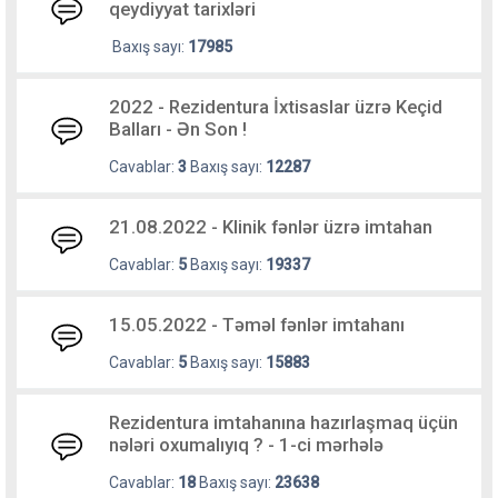
qeydiyyat tarixləri
Baxış sayı:
17985
2022 - Rezidentura İxtisaslar üzrə Keçid
Balları - Ən Son !
Cavablar:
3
Baxış sayı:
12287
21.08.2022 - Klinik fənlər üzrə imtahan
Cavablar:
5
Baxış sayı:
19337
15.05.2022 - Təməl fənlər imtahanı
Cavablar:
5
Baxış sayı:
15883
Rezidentura imtahanına hazırlaşmaq üçün
nələri oxumalıyıq ? - 1-ci mərhələ
Cavablar:
18
Baxış sayı:
23638