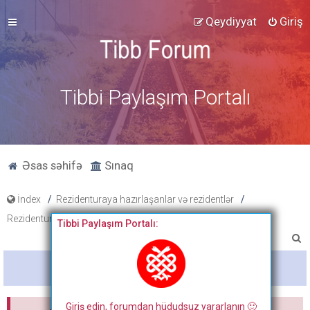
Qeydiyyat
Giriş
Tibbi Paylaşım Portalı
Əsas səhifə
Sınaq
İndex
Rezidenturaya hazırlaşanlar və rezidentlər
Rezidentura Məlumat Bürosu
Tibbi Paylaşım Portalı:
A
x
Bitdi
t
a
Giriş edin, forumdan hüdudsuz yararlanın 🙂