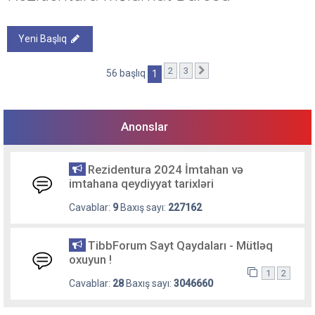
Yeni Başlıq
2
3
Sonrakı
56 başlıq
1
Anonslar
Rezidentura 2024 İmtahan və
imtahana qeydiyyat tarixləri
Cavablar:
9
Baxış sayı:
227162
TibbForum Sayt Qaydaları - Mütləq
oxuyun !
1
2
Cavablar:
28
Baxış sayı:
3046660