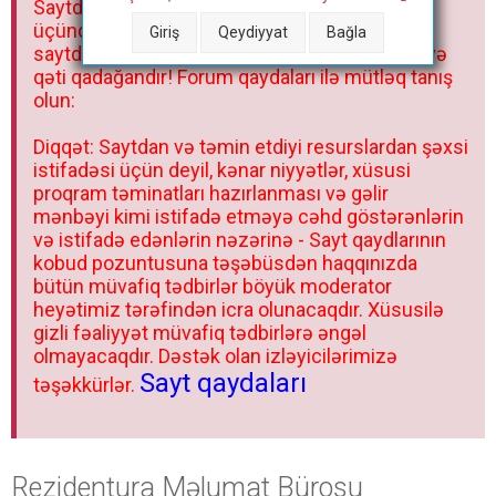
Saytdakı materiallar yalnız fərdi istifadəniz
r
üçündür. Materialları istisnasız heç bir qrupda,
Giriş
Qeydiyyat
Bağla
saytda və sosial şəbəkədə paylaşmaq olmaz və
qəti qadağandır! Forum qaydaları ilə mütləq tanış
olun:
Diqqət: Saytdan və təmin etdiyi resurslardan şəxsi
istifadəsi üçün deyil, kənar niyyətlər, xüsusi
proqram təminatları hazırlanması və gəlir
mənbəyi kimi istifadə etməyə cəhd göstərənlərin
və istifadə edənlərin nəzərinə - Sayt qaydlarının
kobud pozuntusuna təşəbüsdən haqqınızda
bütün müvafiq tədbirlər böyük moderator
heyətimiz tərəfindən icra olunacaqdır. Xüsusilə
gizli fəaliyyət müvafiq tədbirlərə əngəl
olmayacaqdır. Dəstək olan izləyicilərimizə
Sayt qaydaları
təşəkkürlər.
Rezidentura Məlumat Bürosu