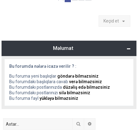
Keçid et
Məlumat
Bu forumda nələrə icazə verilir ? :
Bu foruma yeni başlıqlar
göndərə bilməzsiniz
Bu forumdakı başlıqlara cavab
verə bilməzsiniz
Bu forumdakı postlarınızda
düzəliş edə bilməzsiniz
Bu forumdakı postlarınızı
silə bilməzsiniz
Bu foruma fayl
yükləyə bilməzsiniz
Axtar
Detallı axtarış