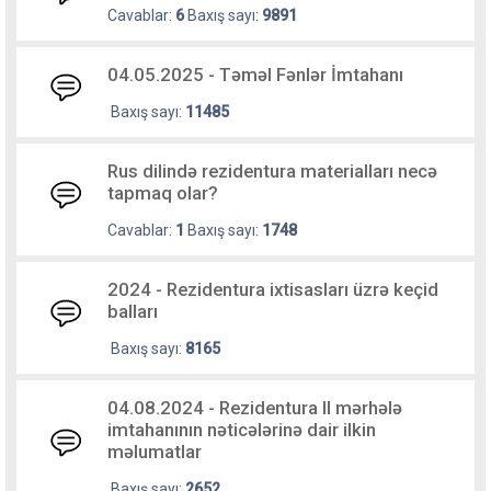
Cavablar:
6
Baxış sayı:
9891
04.05.2025 - Təməl Fənlər İmtahanı
Baxış sayı:
11485
Rus dilində rezidentura materialları necə
tapmaq olar?
Cavablar:
1
Baxış sayı:
1748
2024 - Rezidentura ixtisasları üzrə keçid
balları
Baxış sayı:
8165
04.08.2024 - Rezidentura II mərhələ
imtahanının nəticələrinə dair ilkin
məlumatlar
Baxış sayı:
2652