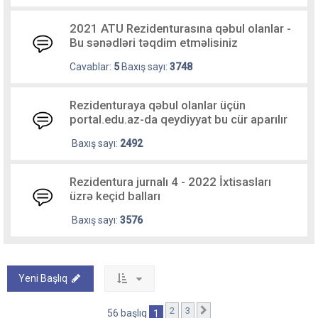
2021 ATU Rezidenturasına qəbul olanlar -
Bu sənədləri təqdim etməlisiniz
Cavablar:
5
Baxış sayı:
3748
Rezidenturaya qəbul olanlar üçün
portal.edu.az-da qeydiyyat bu cür aparılır
Baxış sayı:
2492
Rezidentura jurnalı 4 - 2022 İxtisasları
üzrə keçid balları
Baxış sayı:
3576
Yeni Başlıq
2
3
Sonrakı
56 başlıq
1