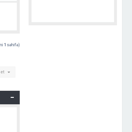
əmi
1
səhifə)
 et