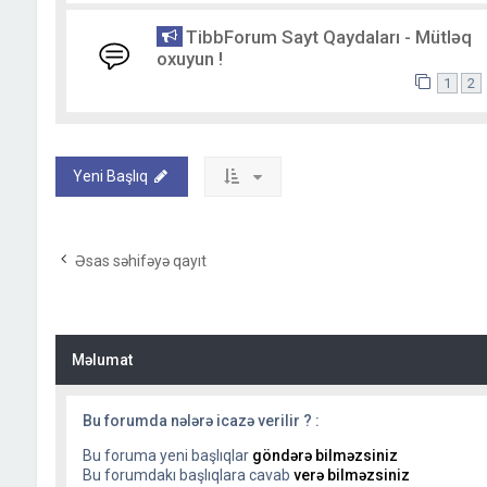
TibbForum Sayt Qaydaları - Mütləq
oxuyun !
1
2
Yeni Başlıq
Əsas səhifəyə qayıt
Məlumat
Bu forumda nələrə icazə verilir ? :
Bu foruma yeni başlıqlar
göndərə bilməzsiniz
Bu forumdakı başlıqlara cavab
verə bilməzsiniz