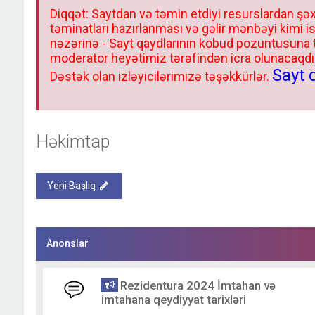
Diqqət: Saytdan və təmin etdiyi resurslardan şəx
təminatları hazırlanması və gəlir mənbəyi kimi i
nəzərinə - Sayt qaydlarının kobud pozuntusuna
moderator heyətimiz tərəfindən icra olunacaqdır.
Sayt 
Dəstək olan izləyicilərimizə təşəkkürlər.
Həkimtap
Yeni Başlıq
Anonslar
Rezidentura 2024 İmtahan və
imtahana qeydiyyat tarixləri