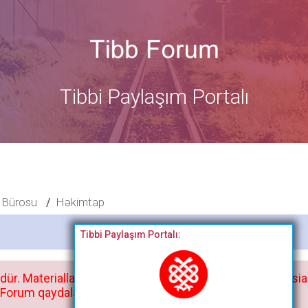
Tibbi Paylaşım Portalı
 Bürosu
Həkimtap
Bitdi
Tibbi Paylaşım Portalı:
dür. Materialları istisnasız heç bir qrupda, saytda və sosia
orum qaydaları ilə mütləq tanış olun: