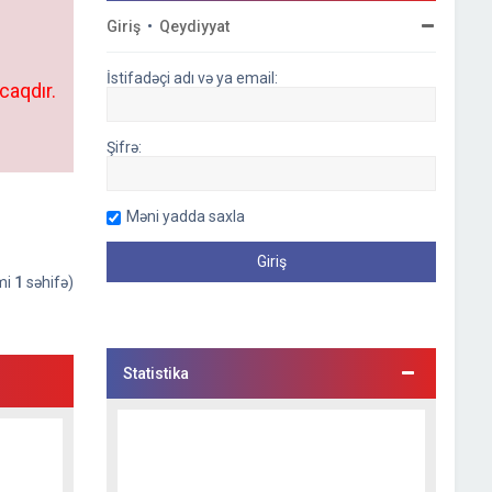
Giriş
•
Qeydiyyat
İstifadəçi adı və ya email:
caqdır.
Şifrə:
Məni yadda saxla
əmi
1
səhifə)
Statistika