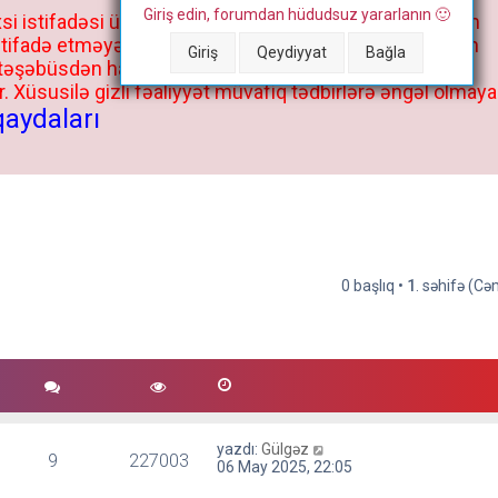
Giriş edin, forumdan hüdudsuz yararlanın 🙂
si istifadəsi üçün deyil, kənar niyyətlər, xüsusi proqram
stifadə etməyə cəhd göstərənlərin və istifadə edənlərin
Giriş
Qeydiyyat
Bağla
 təşəbüsdən haqqınızda bütün müvafiq tədbirlər böyük
 Xüsusilə gizli fəaliyyət müvafiq tədbirlərə əngəl olmaya
qaydaları
0 başlıq •
1
. səhifə (C
yazdı:
Gülgəz
9
227003
06 May 2025, 22:05