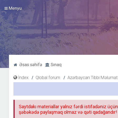
Menyu
Əsas səhifə
Sınaq
İndex
Qlobal forum
Azərbaycan Tibbi Məlumat
Saytdakı materiallar yalnız fərdi istifadəniz üçün
şəbəkədə paylaşmaq olmaz və qəti qadağandır! F