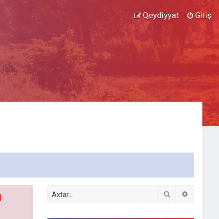
Qeydiyyat
Giriş
Axtar
Detallı ax
l