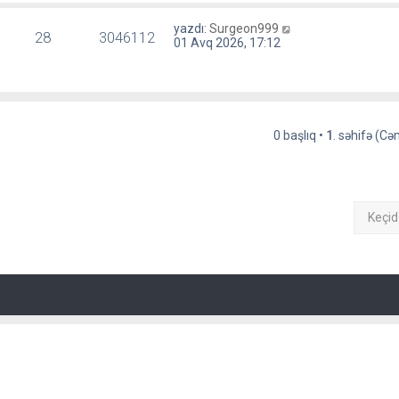
yazdı:
Surgeon999
28
3046112
01 Avq 2026, 17:12
0 başlıq •
1
. səhifə (C
Keçid