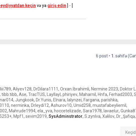
ə
eydiyyatdan keçin
və ya
giriş edin
]
-
[
ə
l
a
q
ə
6 post •
1
. səhifə (C
liii789
,
Aliyev128
,
DrDilara1111
,
Orxan.İbrahimli
,
Nermine 2023
,
Doktor 
,
tibb.tibb
,
Ase
,
TracTUS
,
Layllayl
,
phiriyev
,
Maharnil
,
Hnfa
,
Ferhad2003
,
S
nar014
,
Jungkook
,
Dr.Yunis
,
Elnara
,
lalynzei
,
Fargana
,
parishka
,
a3110
,
nerminka
,
Drleydi12
,
Ashurov10
,
Umid258
,
mustafabeyliemil
,
2002
,
Məhrude1994
,
ela_yva
,
hoccetelizade
,
Sara1978
,
lavaelur
,
Gunka8
n5253+
,
Mpf1
,
sevim2019
,
SysAdminstrator
,
S.zynlva
,
Xəlilov
,
Dr_Şəfiqə
Keçid