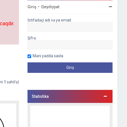
Giriş
•
Qeydiyyat
İstifadəçi adı və ya email:
caqdır.
Şifrə:
Məni yadda saxla
əmi
1
səhifə)
Statistika