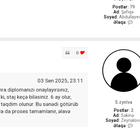
Postlar:
79
Ad:
Şəfiqə
Soyad:
Abdullaye
D
Əlaqə:
r
_
Ş
ə
f
i
Sitat
login to like this post
0
q
ə
-
i
l
03 Sen 2025, 23:11
ə
ə
a diplomanızı onaylayırsınız,
l
, staj keçə biləsiniz. 6 ay olur,
a
q
S.zynlva
 təqdim olunur. Bu sənədi götürüb
ə
Postlar:
2
nla da proses tamamlanır, əlavə
Ad:
Səkinə
Soyad:
Zeynalov
S
Əlaqə:
.
z