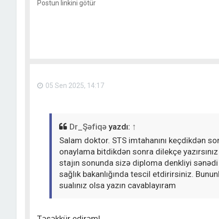
Postun linkini götür
05 Sen 2025, 14:17
Dr_Şəfiqə
yazdı:
↑
Salam doktor. STS imtahanını keçdikdən sonr
onaylama bitdikdən sonra dilekçe yazırsınız ki
stajın sonunda sizə diploma denkliyi sənədi
sağlık bakanlığında tescil etdirirsiniz. Bunu
sualınız olsa yazın cavablayıram
Təşəkkür edirəm!