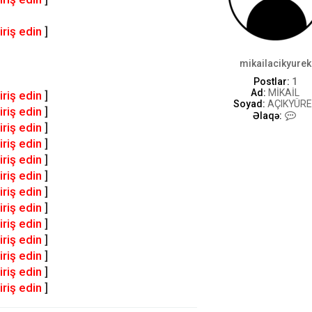
l
ə
ə
iriş edin
]
l
a
q
mikailacikyurek
ə
Postlar:
1
Ad:
MİKAİL
iriş edin
]
Soyad:
AÇIKYÜRE
iriş edin
]
m
Əlaqə:
i
iriş edin
]
k
iriş edin
]
a
iriş edin
]
i
l
iriş edin
]
a
iriş edin
]
c
i
iriş edin
]
k
iriş edin
]
y
u
iriş edin
]
r
iriş edin
]
e
k
iriş edin
]
-
iriş edin
]
i
l