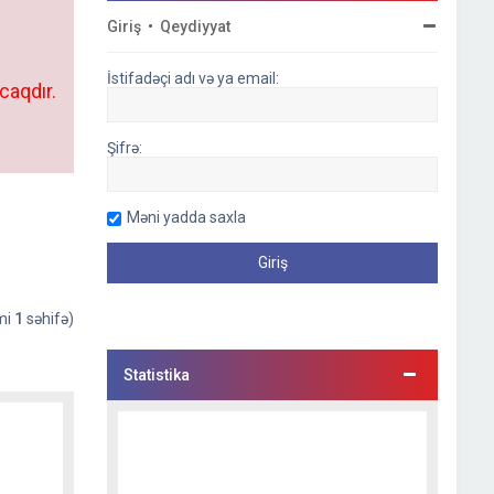
Giriş
•
Qeydiyyat
İstifadəçi adı və ya email:
caqdır.
Şifrə:
Məni yadda saxla
əmi
1
səhifə)
Statistika