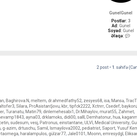
GunelGunel
Postlar:
3
Ad:
Gunel
Soyad:
Gunel
G
Əlaqə:
u
n
e
l
G
u
2 post •
1
. səhifə (C
n
e
l
-
i
l
ə
an
,
Baghirova.N
,
meltem
,
dr.ahmedfathy52
,
zesyes68
,
isa
,
Mənsə
,
Trac
ə
ltofer3
,
Silara
,
PrcAsistanŞovu
,
kbr
,
tipfck2222
,
Xctnrr
,
Csedef
,
baykon
l
er
,
Turanatu
,
Matin79
,
dinlemehesabi1
,
Dr.Mihaylov
,
murat55
,
Zahmet
,
a
hevamp1843
,
ayna03
,
drklamoks
,
didi00
,
salll
,
Demhatonur
,
hua
,
kagan
q
etin
,
sudesum
,
vesj
,
Patronus
,
einstantane
,
ULVİ
,
Medical University
,
Gu
ə
a
,
g-azim
,
drtuschu
,
Samil
,
Ismayilova2002
,
pediatrist
,
Saport
,
Yusuf Kem
etaomega
,
haralampulos
,
gülzar77
,
Jale0101
,
Moonn
,
emresydgl
,
Eliksa