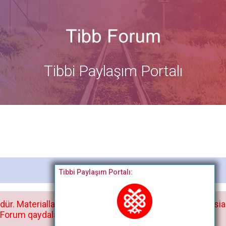
Tibbi Paylaşım Portalı
Bitdi
Tibbi Paylaşım Portalı:
dür. Materialları istisnasız heç bir qrupda, saytda və sosia
orum qaydaları ilə mütləq tanış olun: