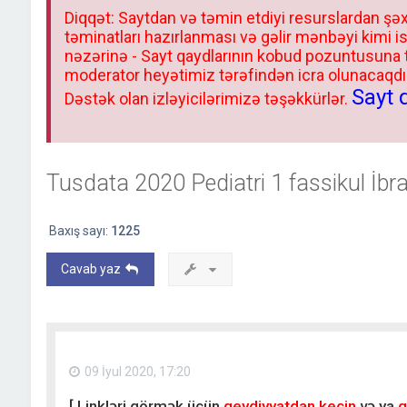
Diqqət: Saytdan və təmin etdiyi resurslardan şəx
təminatları hazırlanması və gəlir mənbəyi kimi i
nəzərinə - Sayt qaydlarının kobud pozuntusuna
moderator heyətimiz tərəfindən icra olunacaqdır.
Sayt 
Dəstək olan izləyicilərimizə təşəkkürlər.
Tusdata 2020 Pediatri 1 fassikul İb
Baxış sayı:
1225
Cavab yaz
09 İyul 2020, 17:20
[ Linkləri görmək üçün
qeydiyyatdan keçin
və ya
g