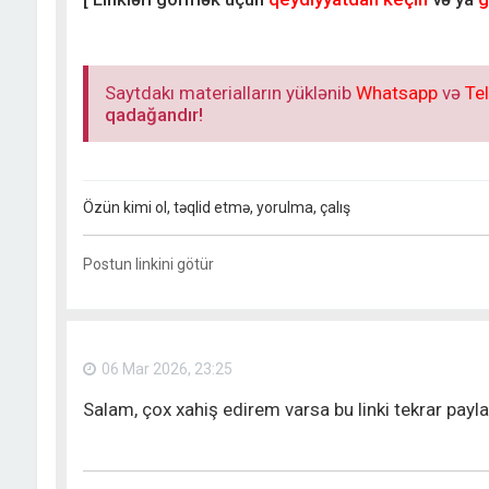
Saytdakı materialların yüklənib
Whatsapp
və
Te
qadağandır!
Özün kimi ol, təqlid etmə, yorulma, çalış
Postun linkini götür
06 Mar 2026, 23:25
Salam, çox xahiş edirem varsa bu linki tekrar payla