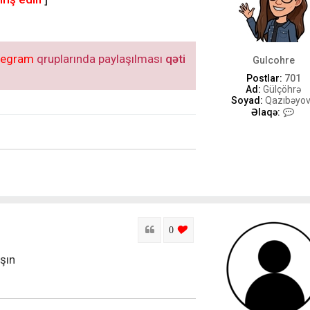
legram
qruplarında paylaşılması
qəti
Gulcohre
Postlar:
701
Ad:
Gülçöhrə
Soyad:
Qazıbəyo
G
Əlaqə:
u
l
c
o
h
r
e
-
i
l
Sitat
login to like this post
0
ə
ə
l
şın
a
q
ə