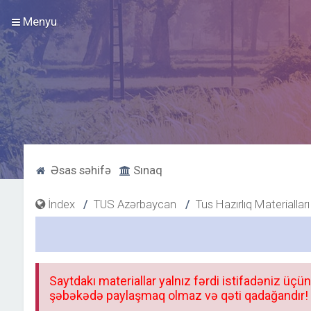
Menyu
Əsas səhifə
Sınaq
İndex
TUS Azərbaycan
Tus Hazırlıq Materialları
Saytdakı materiallar yalnız fərdi istifadəniz üçün
şəbəkədə paylaşmaq olmaz və qəti qadağandır! F