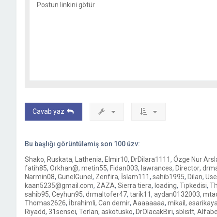
Postun linkini götür
Cavab yaz
Bu başlığı görüntüləmiş son
100
üzv:
Shako
,
Ruskata
,
Lathenia
,
Elmir10
,
DrDilara1111
,
Özge Nur Arsl
fatih85
,
Orkhan@
,
metin55
,
Fidan003
,
lawrances
,
Director
,
drma
Narmin08
,
GunelGunel
,
Zenfira
,
İslam111
,
sahib1995
,
Dilan
,
Use
kaan5235@gmail.com
,
ZAZA
,
Sierra tiera
,
loading
,
Tıpkedisi
,
T
sahib95
,
Ceyhun95
,
drmaltofer47
,
tarik11
,
aydan0132003
,
mtac
Thomas2626
,
İbrahimli
,
Can demir
,
Aaaaaaaa
,
mikail
,
esarikay
Riyadd
,
31sensei
,
Terlan
,
askotusko
,
DrOlacakBiri
,
sblistt
,
Alfab