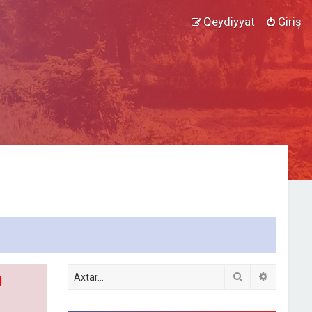
Qeydiyyat
Giriş
Axtar
Detallı ax
l