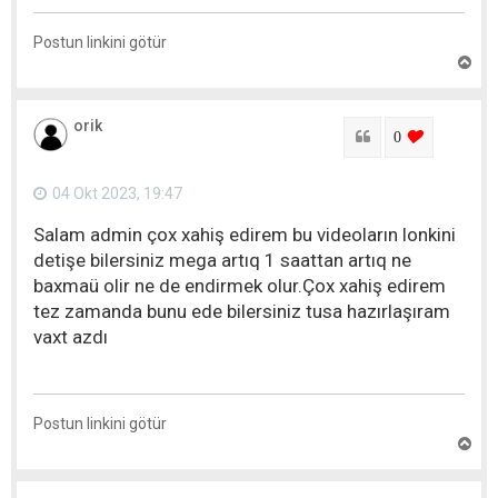
Postun linkini götür
Y
u
x
a
orik
r
Sitat
login to lik
0
ı
q
a
04 Okt 2023, 19:47
y
ı
Salam admin çox xahiş edirem bu videoların lonkini
t
detişe bilersiniz mega artıq 1 saattan artıq ne
baxmaü olir ne de endirmek olur.Çox xahiş edirem
tez zamanda bunu ede bilersiniz tusa hazırlaşıram
vaxt azdı
Postun linkini götür
Y
u
x
a