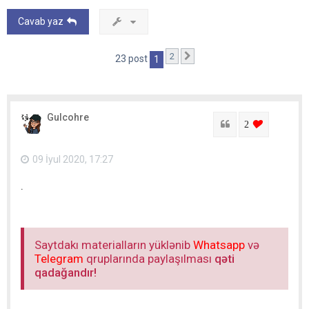
Cavab yaz
2
Sonrakı
23 post
1
Gulcohre
Sitat
login to lik
2
09 İyul 2020, 17:27
.
Saytdakı materialların yüklənib
Whatsapp
və
Telegram
qruplarında paylaşılması
qəti
qadağandır!