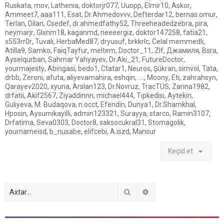
Ruskata
,
mov
,
Lathenia
,
doktorjr077
,
Uuopp
,
Elmir10
,
Askor
,
Ammeet7
,
aaa111
,
Esat
,
Dr.Ahmedovvv
,
Defterdar12
,
bernas.omur
,
Terlan
,
Dilan
,
Csedef
,
dr.ahmedfathy52
,
Threeheadedzebra
,
pira
,
neymarjr
,
Glxnm18
,
kaganmd
,
neeeergiz
,
doktor147258
,
fatia21
,
x553rr0r
,
Tuvali
,
HerbaMed87
,
dryusuf
,
brkkrlc
,
Celal memmedli
,
Atilla9
,
Samko
,
FaiqTayfur
,
meltem
,
Doctor_11
,
Zlf
,
Джамиля
,
Bsra
,
Ayselqurban
,
Sahmar Yahyayev
,
Dr.Aki_21
,
FutureDoctor
,
yourmajesty
,
Abingasi
,
bedo1
,
Ctatar1
,
Neuros
,
Şükran
,
simvol
,
Tata
,
drbb
,
Zeroni
,
afuta
,
aliyevamahira
,
eshqin
,
....
,
Moony
,
Eti
,
zahrahsyn
,
Qarayev2020
,
xyuna
,
Arslan123
,
Dr.Novruz
,
TracTUS
,
Zarina1982
,
drfatii
,
Akif2567
,
Ziyəddinnn
,
michael444
,
Tıpkedisi
,
Aytekin
,
Guliyeva
,
M. Budaqova
,
n.occt
,
Efendin
,
Dunya1
,
Dr.Shamkhal
,
Hposin
,
Aysumikayilli
,
admin123321
,
Surayya
,
starco
,
Ramin3107
,
Drfatima
,
Seva0303
,
Doctor8
,
saksocukral31
,
Stomagolik
,
yournameisd
,
b_nusabe
,
elifcebi
,
A.iszd
,
Mənsur
Keçid et
Axtar
Detallı axtarış