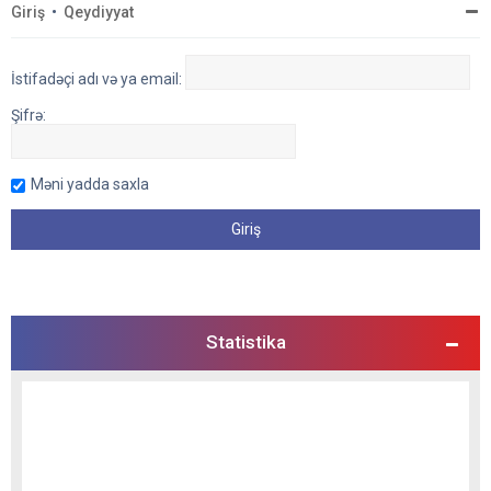
Giriş
•
Qeydiyyat
İstifadəçi adı və ya email:
Şifrə:
Məni yadda saxla
Statistika