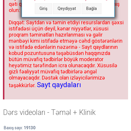
qəti qadağandır! Forum qaydaları ilə mütləq tanış
Giriş
Qeydiyyat
Bağla
olun:
Diqqət: Saytdan və təmin etdiyi resurslardan şəxsi
istifadəsi üçün deyil, kənar niyyətlər, xüsusi
proqram təminatları hazırlanması və gəlir
mənbəyi kimi istifadə etməyə cəhd göstərənlərin
və istifadə edənlərin nəzərinə - Sayt qaydlarının
kobud pozuntusuna təşəbüsdən haqqınızda
bütün müvafiq tədbirlər böyük moderator
heyətimiz tərəfindən icra olunacaqdır. Xüsusilə
gizli fəaliyyət müvafiq tədbirlərə əngəl
olmayacaqdır. Dəstək olan izləyicilərimizə
Sayt qaydaları
təşəkkürlər.
Dərs videoları - Təməl + Klinik
Baxış sayı:
19130