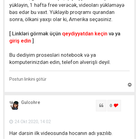
yükləyin, 1 həftə free verəcək, videoları yükləməyə
bəs edər bu vaxt. Yükləyib proqramı qurandan
sonra, ölkəni yaxşı olar ki, Amerika seçəsiniz.
[ Linkləri görmək üçün
qeydiyyatdan keçin
və ya
giriş edin
]
Bu dediyim prosesləri notebook və ya
komputerinizdən edin, telefon əlverişli deyil.
Postun linkini götür
Y
u
x
a
Gulcohre
r
Sitat
login to lik
0
ı
q
a
24 Okt 2020, 14:02
y
ı
Hər dərsin ilk videosunda hocanın adı yazılıb.
t