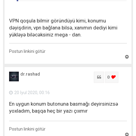
VPN qoşula bilmir göründüyü kimi, konumu
dəyişdirin, vpn bağlana bilsə, xanımın dediyi kimi
yükləyə biləcəksiniz mega - dan.
Postun linkini götür
Y
u
x
a
dr.rashad
r
Sitat
login to lik
0
ı
q
a
20 İyul 2020, 00:16
y
ı
En uygun konum butonuna basmağı deyirsinizsə
t
yoxladım, başqa heç bir yazı çıxmır
Postun linkini götür
Y