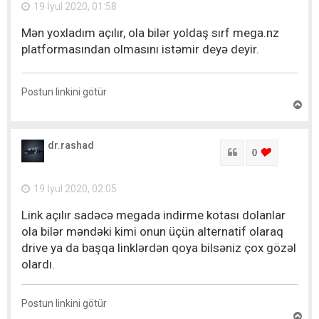
a
19 İyul 2020, 01:58
y
ı
Mən yoxladım açılır, ola bilər yoldaş sırf mega.nz
t
platformasından olmasını istəmir deyə deyir.
Postun linkini götür
Y
u
x
a
dr.rashad
r
Sitat
login to lik
0
ı
q
a
19 İyul 2020, 02:05
y
ı
Link açılır sadəcə megada indirme kotası dolanlar
t
ola bilər məndəki kimi onun üçün alternatif olaraq
drive ya da başqa linklərdən qoya bilsəniz çox gözəl
olardı.
Postun linkini götür
Y