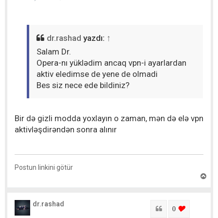
y
ı
t
dr.rashad
yazdı:
↑
Salam Dr.
Opera-nı yüklədim ancaq vpn-i ayarlardan
aktiv eledimse de yene de olmadi
Bes siz nece ede bildiniz?
Bir də gizli modda yoxlayın o zaman, mən də elə vpn
aktivləşdirəndən sonra alınır
Postun linkini götür
Y
u
x
a
dr.rashad
r
Sitat
login to lik
0
ı