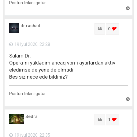
Postun linkini götür
Y
u
x
a
dr.rashad
r
Sitat
login to lik
0
ı
q
a
19 İyul 2020, 22:28
y
ı
Salam Dr.
t
Opera-nı yüklədim ancaq vpn-i ayarlardan aktiv
eledimse de yene de olmadi
Bes siz nece ede bildiniz?
Postun linkini götür
Y
u
x
a
Sedra
r
Sitat
login to lik
1
ı
q
a
19 İyul 2020, 22:35