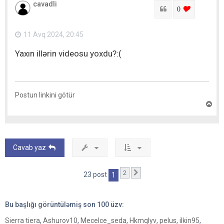
cavadli
r
Sitat
login to lik
0
ı
q
a
11 Avq 2024, 20:45
y
ı
Yaxın illərin videosu yoxdu?:(
t
Postun linkini götür
Y
u
x
a
r
ı
Cavab yaz
q
a
y
2
Sonrakı
23 post
1
ı
t
Bu başlığı görüntüləmiş son
100
üzv:
Sierra tiera
,
Ashurov10
,
Mecelce_seda
,
Hkmqlyv
,
pelus
,
ilkin95
,