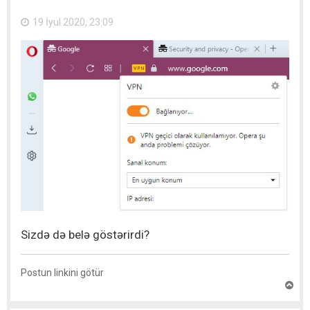
q
a
19 İyul 2020, 23:09
y
ı
t
Sizdə də belə göstərirdi?
Postun linkini götür
Y
u
x