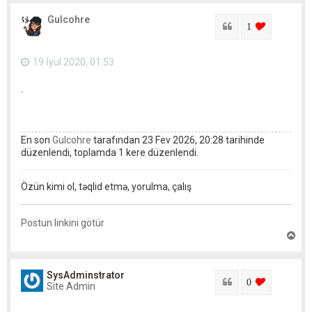
x
a
Gulcohre
r
Sitat
login to lik
1
ı
q
a
19 İyul 2020, 01:53
y
ı
.
t
En son
Gulcohre
tarafından 23 Fev 2026, 20:28 tarihinde
düzenlendi, toplamda 1 kere düzenlendi.
Özün kimi ol, təqlid etmə, yorulma, çalış
Postun linkini götür
Y
u
x
a
SysAdminstrator
r
Sitat
login to lik
0
Site Admin
ı
q