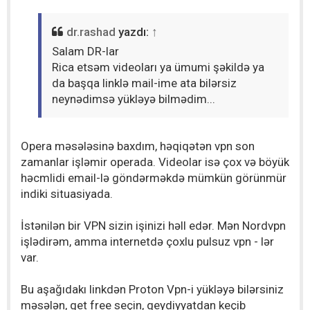
t
dr.rashad
yazdı:
↑
Salam DR-lar
Rica etsəm videoları ya ümumi şəkildə ya
da başqa linklə mail-ime ata bilərsiz
neynədimsə yükləyə bilmədim...
Opera məsələsinə baxdım, həqiqətən vpn son
zamanlar işləmir operada. Videolar isə çox və böyük
həcmlidi email-lə göndərməkdə mümkün görünmür
indiki situasiyada.
İstənilən bir VPN sizin işinizi həll edər. Mən Nordvpn
işlədirəm, amma internetdə çoxlu pulsuz vpn - lər
var.
Bu aşağıdakı linkdən Proton Vpn-i yükləyə bilərsiniz
məsələn, get free seçin, qeydiyyatdan keçib