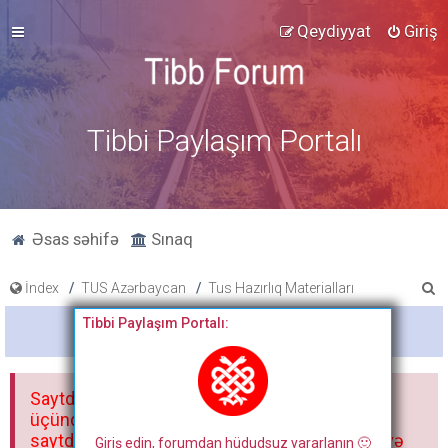
Qeydiyyat
Giriş
Tibbi Paylaşım Portalı
Əsas səhifə
Sınaq
A
İndex
TUS Azərbaycan
Tus Hazırlıq Materialları
x
Tibbi Paylaşım Portalı:
Bitdi
t
a
Saytdakı materiallar yalnız fərdi istifadəniz
r
üçündür. Materialları istisnasız heç bir qrupda,
saytda və sosial şəbəkədə paylaşmaq olmaz və
Giriş edin, forumdan hüdudsuz yararlanın 🙂