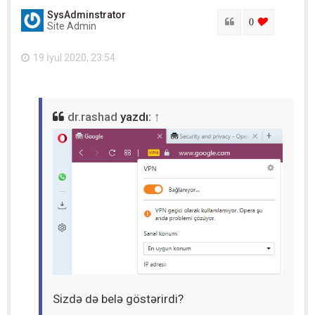
a
SysAdminstrator
r
Sitat
login to lik
0
Site Admin
ı
q
a
19 İyul 2020, 23:54
y
ı
t
dr.rashad
yazdı:
↑
Sizdə də belə göstərirdi?