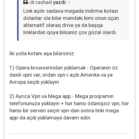
dr.rashad
yazdı:
↑
Link açılır sadəcə megada indirme kotası
dolanlar ola bilər məndəki kimi onun üçün
alternatif olaraq drive ya da başqa
linklərdən qoya bilsəniz çox gözəl olardı.
İki yolla kotanı aşa bilərsiniz:
1) Opera browserindən yükləmək - Operanın öz
daxili vpni var, ordan vpn-i açıb Amerika və ya
Avropa seçib yükləyin
2) Ayrıca Vpn və Mega app - Mega proqramın
telefonunuza yükləyin + hər hansı ödənişsiz vpn, hər
hansı bir serveri seçin vpn-dən sonra linki mega
app-da açıb yükləməyə davam edin.