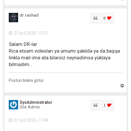
u
x
a
dr.rashad
r
Sitat
login to lik
0
ı
q
a
21 İyul 2020, 15:07
y
ı
Salam DR-lar
t
Rica etsəm videoları ya ümumi şəkildə ya da başqa
linklə mail-ime ata bilərsiz neynədimsə yükləyə
bilmədim...
Postun linkini götür
Y
u
x
a
SysAdminstrator
r
Sitat
login to lik
1
Site Admin
ı
q
a
21 İyul 2020, 17:48
y
ı