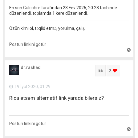
En son
Gulcohre
tarafından 23 Fev 2026, 20:28 tarihinde
düzenlendi, toplamda 1 kere düzenlendi.
Özün kimi ol, təqlid etmə, yorulma, çalış
Postun linkini götür
Y
u
x
a
dr.rashad
r
Sitat
login to lik
2
ı
q
a
19 İyul 2020, 01:29
y
ı
Rica etsəm alternatif link yarada bilərsiz?
t
Postun linkini götür
Y
u