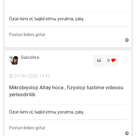
Özün kimi ol, təqlid etmə, yorulma, çalış
Postun linkini götür
Y
u
x
a
Gulcohre
r
Sitat
login to lik
0
ı
q
a
24 Okt 2020, 14:32
y
ı
Mikrobiyoloji Altay hoca , fizyoloji tustime videosu
t
yerlesdirilib
Özün kimi ol, təqlid etmə, yorulma, çalış
Postun linkini götür
Y