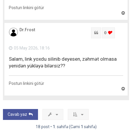
Postun linkini götür
Y
u
x
a
Dr.Frost
r
Sitat
login to lik
0
ı
q
a
05 May 2026, 18:16
y
ı
Salam, link yoxdu silinib deyesen, zəhmət olmasa
t
yenidən yükləyə bilərsiz??
Postun linkini götür
Y
u
x
a
r
ı
Cavab yaz
q
a
y
18 post •
1
. səhifə (Cəmi
1
səhifə)
ı