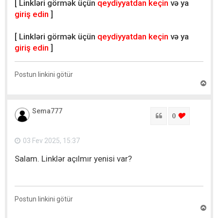
[ Linkləri görmək üçün
qeydiyyatdan keçin
və ya
t
giriş edin
]
[ Linkləri görmək üçün
qeydiyyatdan keçin
və ya
giriş edin
]
Postun linkini götür
Y
u
x
a
Sema777
r
Sitat
login to lik
0
ı
q
a
03 Fev 2025, 15:37
y
ı
Salam. Linklər açılmır yenisi var?
t
Postun linkini götür
Y
u