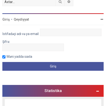
Axtar
Detallı axtarış
Giriş
•
Qeydiyyat
İstifadəçi adı və ya email:
Şifrə:
Məni yadda saxla
Statistika