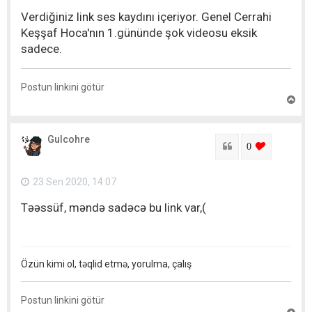
ı
Verdiğiniz link ses kaydını içeriyor. Genel Cerrahi
t
Keşşaf Hoca'nın 1.gününde şok videosu eksik
sadece.
Postun linkini götür
Y
u
x
a
Gulcohre
r
Sitat
login to lik
0
ı
q
a
23 Sen 2020, 14:07
y
ı
Təəssüf, məndə sadəcə bu link var,(
t
Özün kimi ol, təqlid etmə, yorulma, çalış
Postun linkini götür