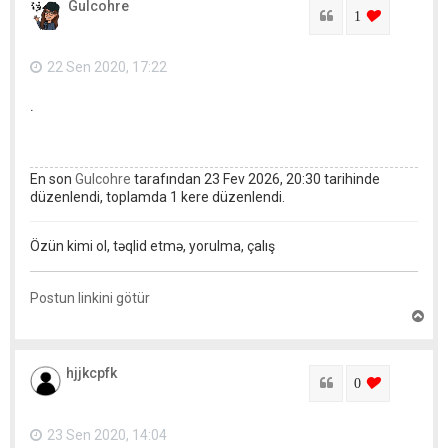
Gulcohre
r
Sitat
login to lik
1
ı
q
a
22 Sen 2020, 17:22
y
ı
.
t
En son
Gulcohre
tarafından 23 Fev 2026, 20:30 tarihinde
düzenlendi, toplamda 1 kere düzenlendi.
Özün kimi ol, təqlid etmə, yorulma, çalış
Postun linkini götür
Y
u
x
a
hjjkcpfk
r
Sitat
login to lik
0
ı
q
a
23 Sen 2020, 14:04
y