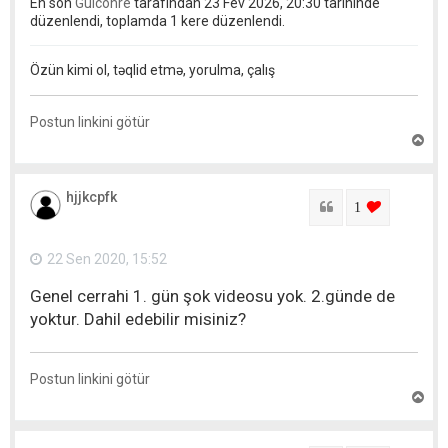
En son
Gulcohre
tarafından 23 Fev 2026, 20:30 tarihinde
düzenlendi, toplamda 1 kere düzenlendi.
Özün kimi ol, təqlid etmə, yorulma, çalış
Postun linkini götür
Y
u
x
a
hjjkcpfk
r
Sitat
login to lik
1
ı
q
a
22 Sen 2020, 15:52
y
ı
Genel cerrahi 1. gün şok videosu yok. 2.günde de
t
yoktur. Dahil edebilir misiniz?
Postun linkini götür
Y
u
x
a