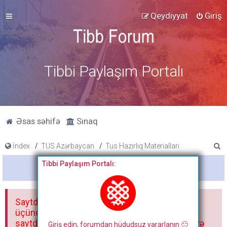
Qeydiyyat
Giriş
Tibbi Paylaşım Portalı
Əsas səhifə
Sınaq
A
İndex
TUS Azərbaycan
Tus Hazırlıq Materialları
x
Tibbi Paylaşım Portalı:
Bitdi
t
a
Saytdakı materiallar yalnız fərdi istifadəniz
r
üçündür. Materialları istisnasız heç bir qrupda,
saytda və sosial şəbəkədə paylaşmaq olmaz və
Giriş edin, forumdan hüdudsuz yararlanın 🙂