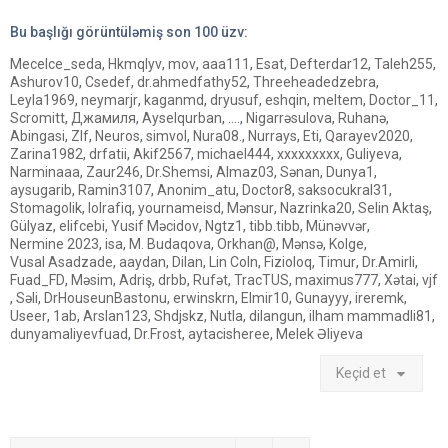
t
Bu başlığı görüntüləmiş son
100
üzv:
Mecelce_seda
,
Hkmqlyv
,
mov
,
aaa111
,
Esat
,
Defterdar12
,
Taleh255
,
Ashurov10
,
Csedef
,
dr.ahmedfathy52
,
Threeheadedzebra
,
Leyla1969
,
neymarjr
,
kaganmd
,
dryusuf
,
eshqin
,
meltem
,
Doctor_11
,
Scromitt
,
Джамиля
,
Ayselqurban
,
....
,
Nigarrəsulova
,
Ruhanə
,
Abingasi
,
Zlf
,
Neuros
,
simvol
,
Nura08.
,
Nurrays
,
Eti
,
Qarayev2020
,
Zarina1982
,
drfatii
,
Akif2567
,
michael444
,
xxxxxxxxx
,
Guliyeva
,
Narminaaa
,
Zaur246
,
Dr.Shemsi
,
Almaz03
,
Sənan
,
Dunya1
,
aysugarib
,
Ramin3107
,
Anonim_atu
,
Doctor8
,
saksocukral31
,
Stomagolik
,
lolrafiq
,
yournameisd
,
Mənsur
,
Nazrinka20
,
Selin Aktaş
,
Gülyaz
,
elifcebi
,
Yusif Məcidov
,
Ngtz1
,
tibb.tibb
,
Münəvvər
,
Nermine 2023
,
isa
,
M. Budaqova
,
Orkhan@
,
Mənsə
,
Kolge
,
Vusal Asadzade
,
aaydan
,
Dilan
,
Lin Coln
,
Fizioloq
,
Timur
,
Dr.Amirli
,
Fuad_FD
,
Məsim
,
Adriş
,
drbb
,
Rufət
,
TracTUS
,
maximus777
,
Xətai
,
vjf
,
Səli
,
DrHouseunBastonu
,
erwinskrn
,
Elmir10
,
Gunayyy
,
ireremk
,
Useer
,
1ab
,
Arslan123
,
Shdjskz
,
Nutla
,
dilangun
,
ilham mammadli81
,
dunyamaliyevfuad
,
Dr.Frost
,
aytacisheree
,
Melek Əliyeva
Keçid et