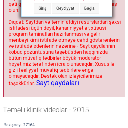
qəti qadağandır! Forum qaydaları ilə mütləq tanış
Giriş
Qeydiyyat
Bağla
olun:
Diqqət: Saytdan və təmin etdiyi resurslardan şəxsi
istifadəsi üçün deyil, kənar niyyətlər, xüsusi
proqram təminatları hazırlanması və gəlir
mənbəyi kimi istifadə etməyə cəhd göstərənlərin
və istifadə edənlərin nəzərinə - Sayt qaydlarının
kobud pozuntusuna təşəbüsdən haqqınızda
bütün müvafiq tədbirlər böyük moderator
heyətimiz tərəfindən icra olunacaqdır. Xüsusilə
gizli fəaliyyət müvafiq tədbirlərə əngəl
olmayacaqdır. Dəstək olan izləyicilərimizə
Sayt qaydaları
təşəkkürlər.
Təməl+klinik videolar - 2015
Baxış sayı:
27164