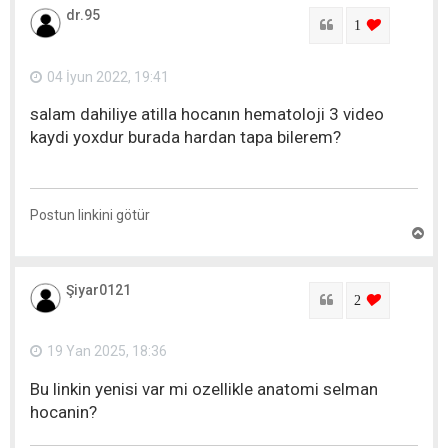
a
dr.95
r
Sitat
login to lik
1
ı
q
a
04 İyun 2022, 19:41
y
ı
salam dahiliye atilla hocanın hematoloji 3 video
t
kaydi yoxdur burada hardan tapa bilerem?
Postun linkini götür
Y
u
x
a
Şiyar0121
r
Sitat
login to lik
2
ı
q
a
19 Yan 2025, 18:36
y
ı
Bu linkin yenisi var mi ozellikle anatomi selman
t
hocanin?