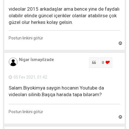
y
ı
videolar 2015 arkadaşlar ama bence yine de faydalı
t
olabilir elinde güncel içerikler olanlar atabilirse çok
güzel olur herkes kolay gelsin.
Postun linkini götür
Y
u
x
a
Nigar İsmayilzade
r
Sitat
login to lik
0
ı
q
a
05 Fev 2021, 01:42
y
ı
Salam.Biyokimya saygin hocanın Youtube da
t
videoları silinib.Başqa harada tapa bilərəm?
Postun linkini götür
Y
u
x