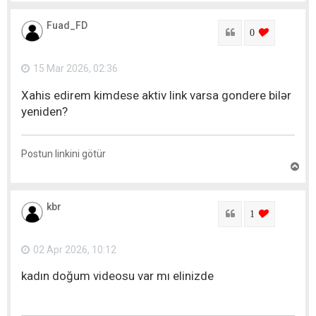
x
a
Fuad_FD
r
Sitat
login to lik
0
ı
q
a
15 Mar 2026, 02:36
y
ı
Xahis edirem kimdese aktiv link varsa gondere bilər
t
yeniden?
Postun linkini götür
Y
u
x
a
kbr
r
Sitat
login to lik
1
ı
q
a
02 Apr 2026, 10:12
y
ı
kadın doğum videosu var mı elinizde
t