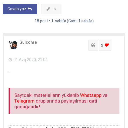
Cavab yaz
18 post •
1
. səhifə (Cəmi
1
səhifə)
Gulcohre
Sitat
login to lik
9
01 Avq 2020, 21:04
.
Saytdakı materialların yüklənib
Whatsapp
və
Telegram
qruplarında paylaşılması
qəti
qadağandır!